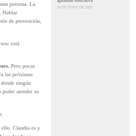
igualdad educativa
 una persona. La
28 DE JUNIO DE 2026
. Hablar
bién de prevención,
rsos: está
ones.
Pero pocas
ra las próximas
s donde ningún
o poder atender su
s.
ello. Claudia es y