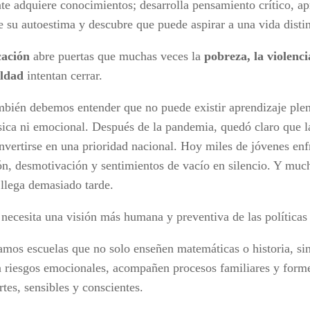
te adquiere conocimientos; desarrolla pensamiento crítico, ap
e su autoestima y descubre que puede aspirar a una vida distin
ación
abre puertas que muchas veces la
pobreza, la violenci
aldad
intentan cerrar.
mbién debemos entender que no puede existir aprendizaje ple
ísica ni emocional. Después de la pandemia, quedó claro que l
nvertirse en una prioridad nacional. Hoy miles de jóvenes enf
ón, desmotivación y sentimientos de vacío en silencio. Y muc
 llega demasiado tarde.
necesita una visión más humana y preventiva de las políticas 
amos escuelas que no solo enseñen matemáticas o historia, si
n riesgos emocionales, acompañen procesos familiares y for
tes, sensibles y conscientes.