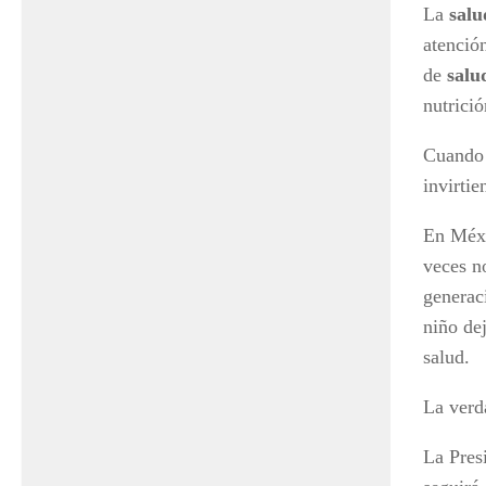
La
salu
atenció
de
sal
nutrició
Cuando 
invirtie
En Méxi
veces n
generac
niño de
salud.
La verd
La Pres