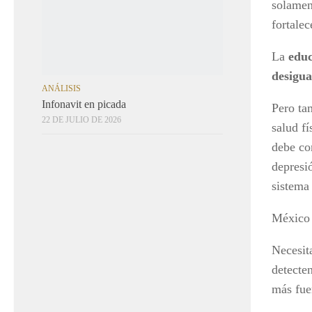
solamen
ANÁLISIS
Infonavit en picada
fortalec
22 DE JULIO DE 2026
La
educ
desigu
Pero ta
salud f
debe co
depresi
sistema
México 
Necesit
detecte
más fuer