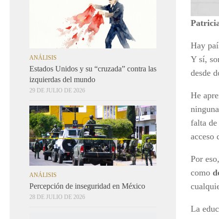
Patric
Hay paí
ANÁLISIS
Y sí, s
Estados Unidos y su “cruzada” contra las
desde d
izquierdas del mundo
29 DE JULIO DE 2026
He apre
ninguna
falta d
acceso 
Por eso
como
d
ANÁLISIS
cualqui
Percepción de inseguridad en México
28 DE JULIO DE 2026
La educ