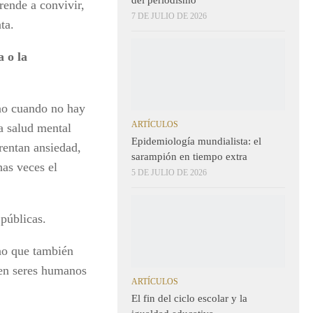
rende a convivir,
7 DE JULIO DE 2026
ta.
a o la
no cuando no hay
ARTÍCULOS
a salud mental
Epidemiología mundialista: el
rentan ansiedad,
sarampión en tiempo extra
has veces el
5 DE JULIO DE 2026
públicas.
no que también
men seres humanos
ARTÍCULOS
El fin del ciclo escolar y la