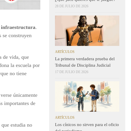
28 DE JULIO DE 2026
e
infraestructura
.
s se construyen
ARTÍCULOS
a de vida, que
La primera verdadera prueba del
dona la escuela por
Tribunal de Disciplina Judicial
17 DE JULIO DE 2026
rque no tiene
n verse únicamente
ás importantes de
ARTÍCULOS
 que estudia no
Los cínicos no sirven para el oficio
del periodismo