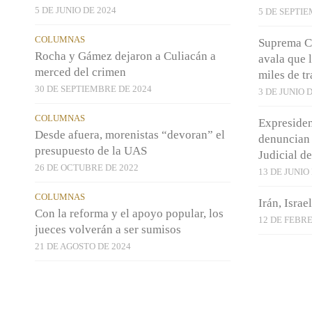
5 DE JUNIO DE 2024
5 DE SEPTIE
COLUMNAS
Suprema Co
Rocha y Gámez dejaron a Culiacán a
avala que l
merced del crimen
miles de t
30 DE SEPTIEMBRE DE 2024
3 DE JUNIO 
COLUMNAS
Expresiden
Desde afuera, morenistas “devoran” el
denuncian 
presupuesto de la UAS
Judicial d
26 DE OCTUBRE DE 2022
13 DE JUNIO
COLUMNAS
Irán, Isra
Con la reforma y el apoyo popular, los
12 DE FEBRE
jueces volverán a ser sumisos
21 DE AGOSTO DE 2024