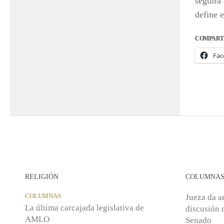
seguirá
define e
COMPART
Fac
RELIGIÓN
COLUMNA
COLUMNAS
Jueza da a
La última carcajada legislativa de
discusión d
AMLO
Senado