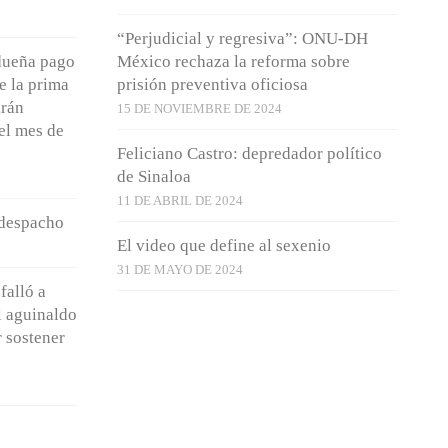
“Perjudicial y regresiva”: ONU-DH
dueña pago
México rechaza la reforma sobre
e la prima
prisión preventiva oficiosa
arán
15 DE NOVIEMBRE DE 2024
el mes de
Feliciano Castro: depredador político
de Sinaloa
11 DE ABRIL DE 2024
 despacho
El video que define al sexenio
31 DE MAYO DE 2024
falló a
l aguinaldo
 sostener