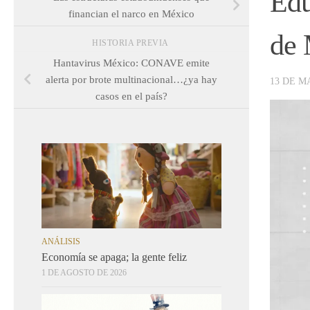
Edu
financian el narco en México
de 
HISTORIA PREVIA
Hantavirus México: CONAVE emite
alerta por brote multinacional…¿ya hay
13 DE M
casos en el país?
ANÁLISIS
Economía se apaga; la gente feliz
1 DE AGOSTO DE 2026