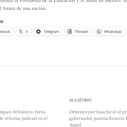
 siendo la Presidenta de la Educación y la Salud en México. A
l futuro de una nación.
IR
ebook
X
Telegram
Threads
WhatsApp
S
ALEATORIO
mparo definitivo: frena
Detienen por huachicol al p
e reforma judicial en el
gobernador panista Ernesto 
Appel