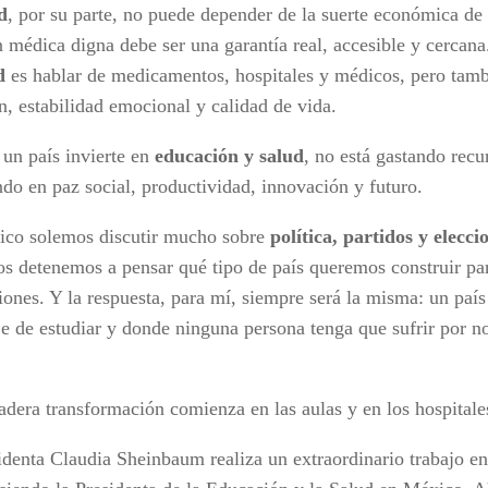
d
, por su parte, no puede depender de la suerte económica de
n médica digna debe ser una garantía real, accesible y cercana
ud
es hablar de medicamentos, hospitales y médicos, pero tam
n, estabilidad emocional y calidad de vida.
un país invierte en
educación y salud
, no está gastando recu
ndo en paz social, productividad, innovación y futuro.
co solemos discutir mucho sobre
política, partidos y elecci
os detenemos a pensar qué tipo de país queremos construir pa
iones. Y la respuesta, para mí, siempre será la misma: un paí
je de estudiar y donde ninguna persona tenga que sufrir por n
adera transformación comienza en las aulas y en los hospitale
identa Claudia Sheinbaum realiza un extraordinario trabajo en 