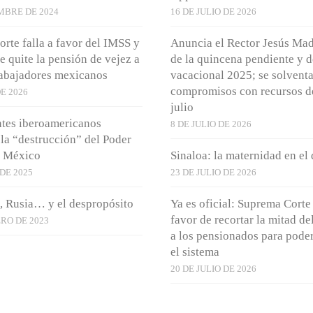
MBRE DE 2024
16 DE JULIO DE 2026
rte falla a favor del IMSS y
Anuncia el Rector Jesús Ma
e quite la pensión de vejez a
de la quincena pendiente y d
rabajadores mexicanos
vacacional 2025; se solvent
compromisos con recursos d
DE 2026
julio
tes iberoamericanos
8 DE JULIO DE 2026
la “destrucción” del Poder
e México
Sinaloa: la maternidad en el
 DE 2025
23 DE JULIO DE 2026
el, Rusia… y el despropósito
Ya es oficial: Suprema Corte 
favor de recortar la mitad de
RO DE 2023
a los pensionados para poder
el sistema
20 DE JULIO DE 2026