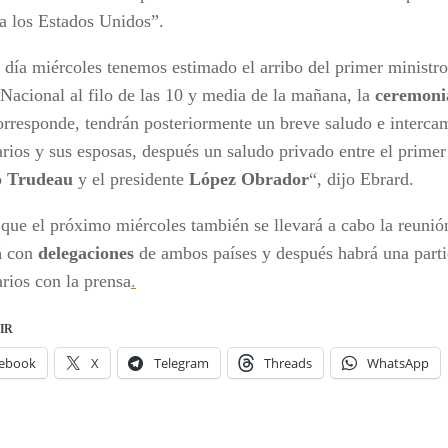
 a los Estados Unidos”.
l día miércoles tenemos estimado el arribo del primer ministr
 Nacional al filo de las 10 y media de la mañana, la
ceremoni
rresponde, tendrán posteriormente un breve saludo e intercam
rios y sus esposas, después un saludo privado entre el primer
o
Trudeau
y el presidente
López Obrador
“, dijo Ebrard.
que el próximo miércoles también se llevará a cabo la reunión
á
con
delegaciones
de ambos países y después habrá una part
rios con la prensa
.
IR
ebook
X
Telegram
Threads
WhatsApp