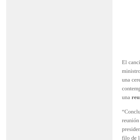
El canci
ministr
una ce
contem
una
reu
“Conclu
reunión 
preside
filo de 