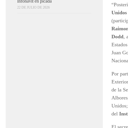
Infonavit en picada
“Poster
22 DE JULIO DE 2026
Unido
(partici
Raimo
Dodd
, 
Estados
Juan Go
Naciona
Por par
Exterio
de la S
Albores
Unidos;
del
Ins
El secr