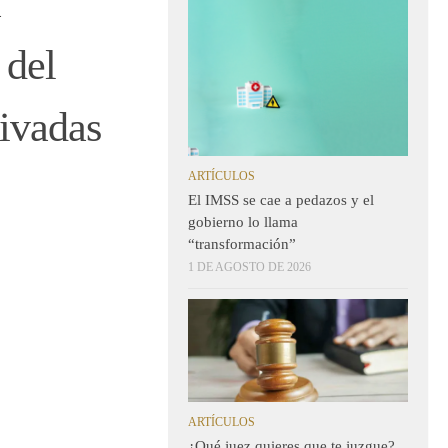
a
 del
rivadas
ARTÍCULOS
El IMSS se cae a pedazos y el
gobierno lo llama
“transformación”
1 DE AGOSTO DE 2026
ARTÍCULOS
¿Qué juez quieres que te juzgue?