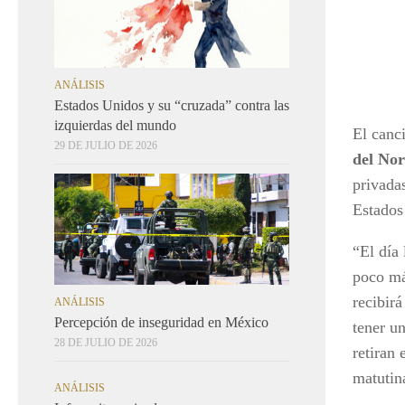
ANÁLISIS
Estados Unidos y su “cruzada” contra las
izquierdas del mundo
El canc
29 DE JULIO DE 2026
del No
privada
Estados
“El día
poco má
recibir
ANÁLISIS
Percepción de inseguridad en México
tener u
28 DE JULIO DE 2026
retiran
matutin
ANÁLISIS