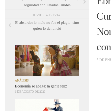
Ebr
seguridad con Estados Unidos
Cum
HISTORIA PREVIA
El absurdo: lo malo no fue el plagio, sino
Nor
quien lo denunció
con
5 DE EN
ANÁLISIS
Economía se apaga; la gente feliz
1 DE AGOSTO DE 2026