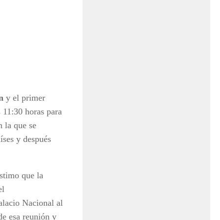
n
y el primer
s 11:30 horas para
n la que se
aíses y después
estimo que la
el
alacio Nacional al
de esa reunión y