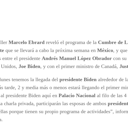
iller
Marcelo
Ebrard
reveló el programa de la
Cumbre de Lí
rte
que se llevará a cabo la próxima semana en
México
, y que
s entre el presidente
Andrés Manuel López Obrador
con su
 Unidos,
Joe Biden
, y con el primer ministro de Canadá,
Jus
 lunes tenemos la llegada del
presidente Biden
alrededor de la
s tarde, 2 y media más o menos estará llegando el primer mi
á al presidente Biden aquí en
Palacio
Nacional
al filo de las 4
na charla privada, participarán las esposas de ambos
presiden
 ellas porque tienen su propio programa de actividades”, info
a.