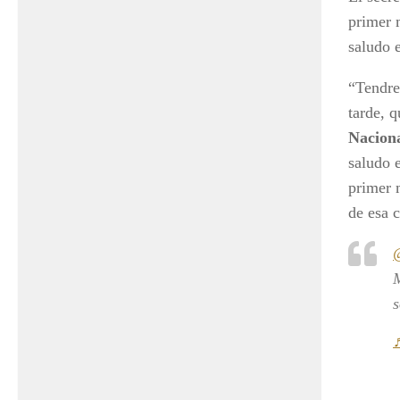
primer 
saludo 
“Tendr
tarde, q
Nacion
saludo 
primer 
de esa 
M
s
♬