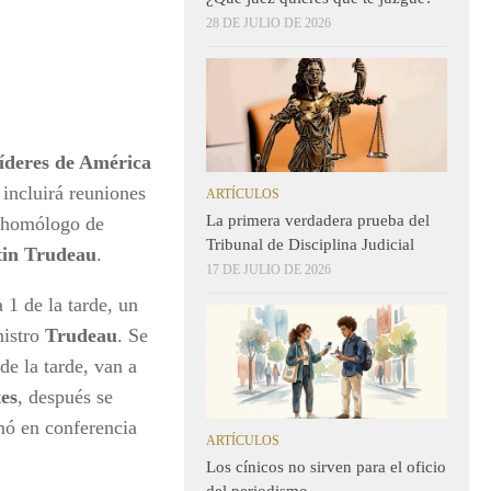
28 DE JULIO DE 2026
deres de América
 incluirá reuniones
ARTÍCULOS
La primera verdadera prueba del
 homólogo de
Tribunal de Disciplina Judicial
tin Trudeau
.
17 DE JULIO DE 2026
 1 de la tarde, un
nistro
Trudeau
. Se
 de la tarde, van a
tes
, después se
rmó en conferencia
ARTÍCULOS
Los cínicos no sirven para el oficio
del periodismo