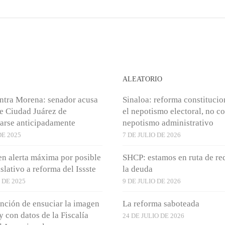
S
ALEATORIO
ntra Morena: senador acusa
Sinaloa: reforma constitucio
de Ciudad Juárez de
el nepotismo electoral, no co
arse anticipadamente
nepotismo administrativo
DE 2025
7 DE JULIO DE 2026
en alerta máxima por posible
SHCP: estamos en ruta de re
slativo a reforma del Issste
la deuda
 DE 2025
9 DE JULIO DE 2026
ención de ensuciar la imagen
La reforma saboteada
y con datos de la Fiscalía
24 DE JULIO DE 2026