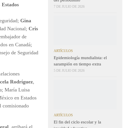
s
Estados
7 DE JULIO DE 2026
Seguridad;
Gina
idad Nacional;
Cris
 embajador de
idos en Canadá;
ARTÍCULOS
nsejo de Seguridad
Epidemiología mundialista: el
sarampión en tiempo extra
5 DE JULIO DE 2026
Relaciones
cela Rodríguez
,
a; María Luisa
éxico en Estados
l comisionado
ARTÍCULOS
El fin del ciclo escolar y la
teral
, arribará el