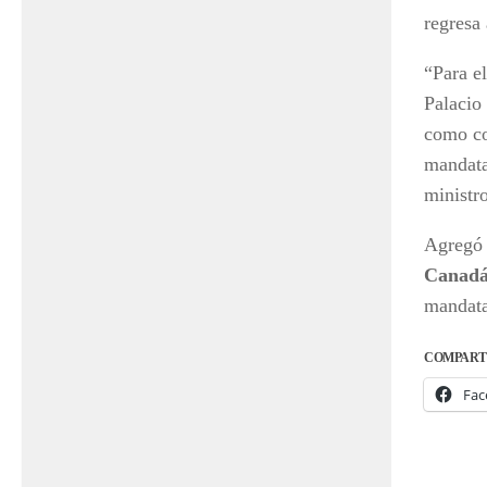
regresa
“Para e
Palacio
como co
mandata
ministr
Agregó 
Canad
mandata
COMPART
Fac