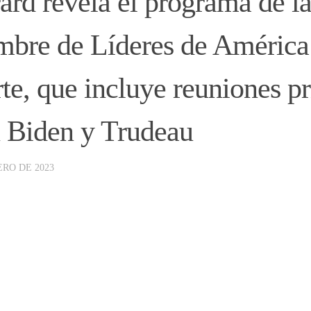
ard revela el programa de l
bre de Líderes de América
te, que incluye reuniones p
 Biden y Trudeau
ERO DE 2023