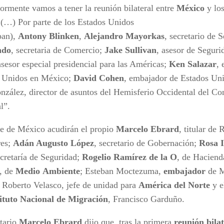
iormente vamos a tener la reunión bilateral entre
México
y lo
s
(…) Por parte de los Estados Unidos
pan),
Antony
Blinken
,
Alejandro
Mayorkas
, secretario de 
ndo
, secretaria de Comercio;
Jake Sullivan
, asesor de Segur
asesor especial presidencial para las Américas;
Ken Salazar
,
 Unidos en México;
David
Cohen
, embajador de Estados Un
nzález, director de asuntos del Hemisferio Occidental del Co
l”.
te de México acudirán el propio
Marcelo Ebrard
, titular de 
res;
Adán Augusto López
, secretario de Gobernación;
Rosa I
ecretaría de Seguridad;
Rogelio Ramírez de la O
, de Haciend
, de
Medio
Ambiente
; Esteban Moctezuma,
embajador
de M
 Roberto Velasco, jefe de unidad para
América del Norte
y e
tituto Nacional de Migración
, Francisco Garduño.
etario
Marcelo
Ebrard
dijo que, tras la primera
reunión
bila