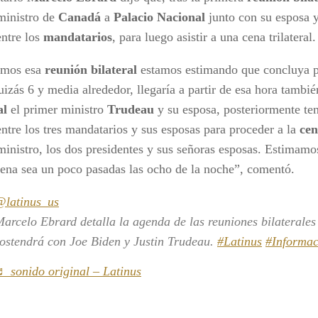
ministro de
Canadá
a
Palacio
Nacional
junto con su esposa 
entre los
mandatarios
, para luego asistir a una cena trilateral.
emos esa
reunión bilateral
estamos estimando que concluya pa
uizás 6 y media alrededor, llegaría a partir de esa hora tambi
al
el primer ministro
Trudeau
y su esposa, posteriormente te
entre los tres mandatarios y sus esposas para proceder a la
cen
ministro, los dos presidentes y sus señoras esposas. Estimamo
cena sea un poco pasadas las ocho de la noche”, comentó.
@latinus_us
arcelo Ebrard detalla la agenda de las reuniones bilateral
ostendrá con Joe Biden y Justin Trudeau.
#Latinus
#Informac
 sonido original – Latinus