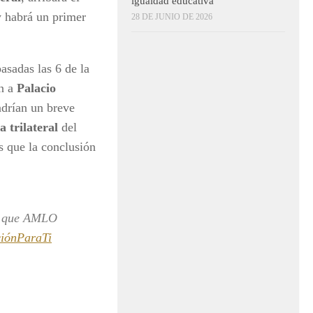
igualdad educativa
y habrá un primer
28 DE JUNIO DE 2026
sadas las 6 de la
én a
Palacio
ndrían un breve
a trilateral
del
s que la conclusión
es que AMLO
iónParaTi