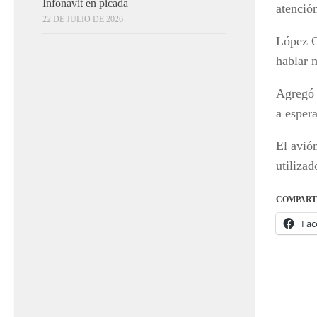
Infonavit en picada
atención
22 DE JULIO DE 2026
López O
hablar 
Agregó 
a espera
El avión
utiliza
COMPART
Fac