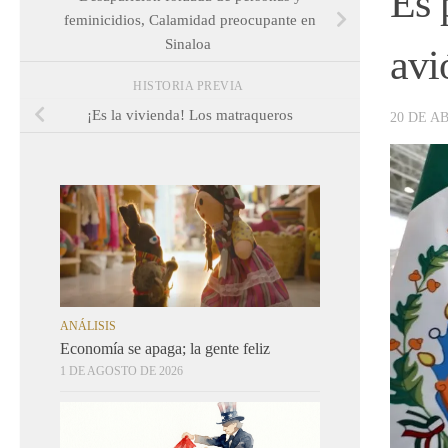
Es 
feminicidios, Calamidad preocupante en
Sinaloa
avi
HISTORIA PREVIA
¡Es la vivienda! Los matraqueros
20 DE AB
ANÁLISIS
Economía se apaga; la gente feliz
1 DE AGOSTO DE 2026