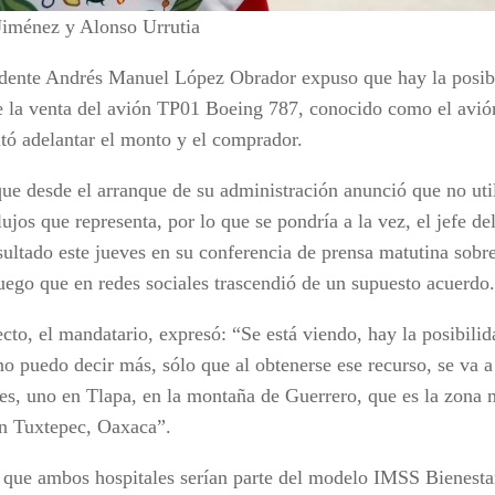
Jiménez y Alonso Urrutia
idente Andrés Manuel López Obrador expuso que hay la posibi
e la venta del avión TP01 Boeing 787, conocido como el avión
itó adelantar el monto y el comprador.
ue desde el arranque de su administración anunció que no util
lujos que representa, por lo que se pondría a la vez, el jefe de
sultado este jueves en su conferencia de prensa matutina sobr
luego que en redes sociales trascendió de un supuesto acuerdo.
cto, el mandatario, expresó: “Se está viendo, hay la posibili
no puedo decir más, sólo que al obtenerse ese recurso, se va a
les, uno en Tlapa, en la montaña de Guerrero, que es la zona 
en Tuxtepec, Oaxaca”.
 que ambos hospitales serían parte del modelo IMSS Bienestar