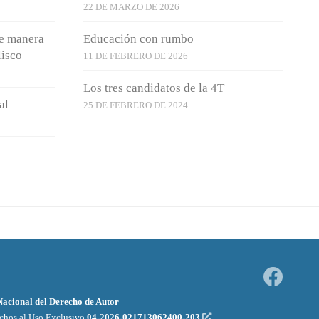
22 DE MARZO DE 2026
de manera
Educación con rumbo
lisco
11 DE FEBRERO DE 2026
Los tres candidatos de la 4T
al
25 DE FEBRERO DE 2024
 Nacional del Derecho de Autor
echos al Uso Exclusivo
04-2026-021713062400-203
.