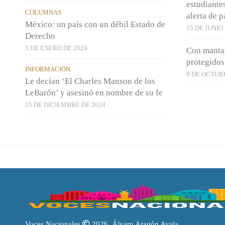
estudiante
COLUMNAS
alerta de p
México: un país con un débil Estado de
15 DE JUNIO
Derecho
3 DE ENERO DE 2024
Con manta
protegidos
INFORMACIÓN
9 DE OCTUB
Le decían ‘El Charles Manson de los
LeBarón’ y asesinó en nombre de su fe
15 DE DICIEMBRE DE 2024
Voces Nacionales
2026. Álvaro Aragón Ayala