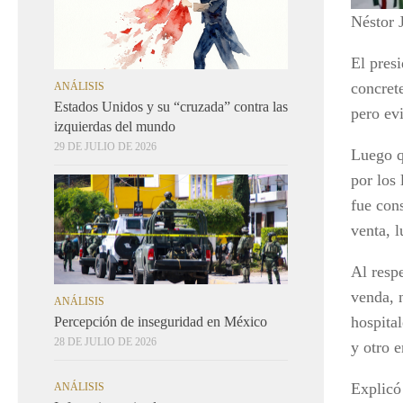
Néstor 
El pres
concret
ANÁLISIS
Estados Unidos y su “cruzada” contra las
pero ev
izquierdas del mundo
29 DE JULIO DE 2026
Luego q
por los 
fue con
venta, 
Al respe
venda, 
ANÁLISIS
hospita
Percepción de inseguridad en México
28 DE JULIO DE 2026
y otro 
Explicó
ANÁLISIS