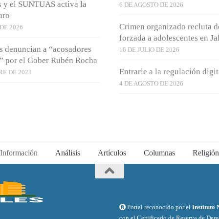
s y el SUNTUAS activa la
6 DE AGOSTO DE 2026
aro
Crimen organizado recluta 
 DE 2026
forzada a adolescentes en Ja
s denuncian a “acosadores
16 DE JULIO DE 2026
” por el Gober Rubén Rocha
Entrarle a la regulación digit
RE DE 2023
4 DE AGOSTO DE 2026
Información
Análisis
Artículos
Columnas
Religión
Portal reconocido por el
Instituto
con el Certificado de Reserva de Der