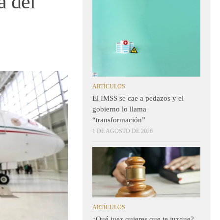
a del
ARTÍCULOS
El IMSS se cae a pedazos y el
gobierno lo llama
“transformación”
1 DE AGOSTO DE 2026
ARTÍCULOS
¿Qué juez quieres que te juzgue?