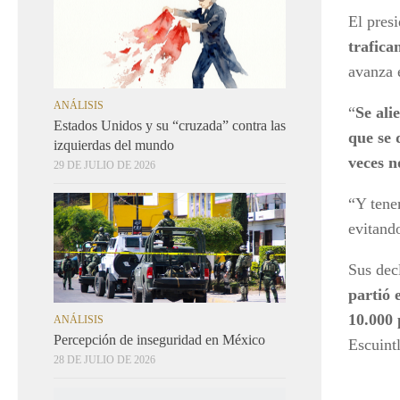
El pres
trafica
avanza 
ANÁLISIS
“
Se ali
Estados Unidos y su “cruzada” contra las
que se 
izquierdas del mundo
veces n
29 DE JULIO DE 2026
“Y tene
evitando
Sus dec
partió 
10.000 
ANÁLISIS
Percepción de inseguridad en México
Escuintl
28 DE JULIO DE 2026