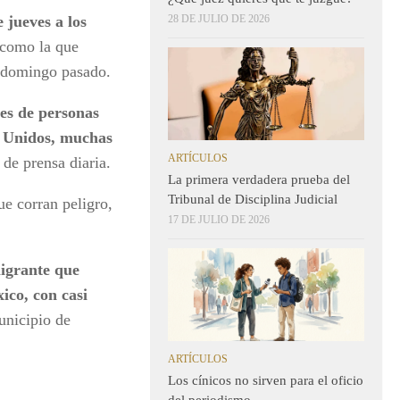
jueves a los
28 DE JULIO DE 2026
 como la que
l domingo pasado.
tes de personas
s Unidos, muchas
ARTÍCULOS
 de prensa diaria.
La primera verdadera prueba del
Tribunal de Disciplina Judicial
e corran peligro,
17 DE JULIO DE 2026
migrante que
ico, con casi
unicipio de
ARTÍCULOS
Los cínicos no sirven para el oficio
del periodismo