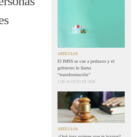
ersonas
es
ARTÍCULOS
El IMSS se cae a pedazos y el
gobierno lo llama
“transformación”
1 DE AGOSTO DE 2026
ARTÍCULOS
¿Qué juez quieres que te juzgue?