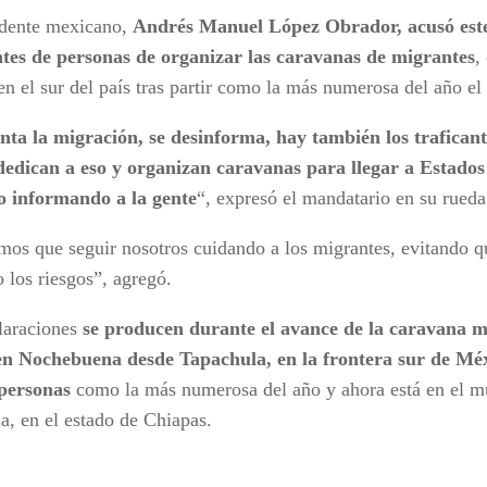
idente mexicano,
Andrés Manuel López Obrador, acusó este 
ntes de personas de organizar las caravanas de migrantes
,
en el sur del país tras partir como la más numerosa del año e
enta la migración, se desinforma, hay también los trafican
dedican a eso y organizan caravanas para llegar a Estado
o informando a la gente
“, expresó el mandatario en su rueda
mos que seguir nosotros cuidando a los migrantes, evitando qu
 los riesgos”, agregó.
laraciones
se producen durante el avance de la caravana 
en Nochebuena desde Tapachula, en la frontera sur de Méx
personas
como la más numerosa del año y ahora está en el m
a, en el estado de Chiapas.