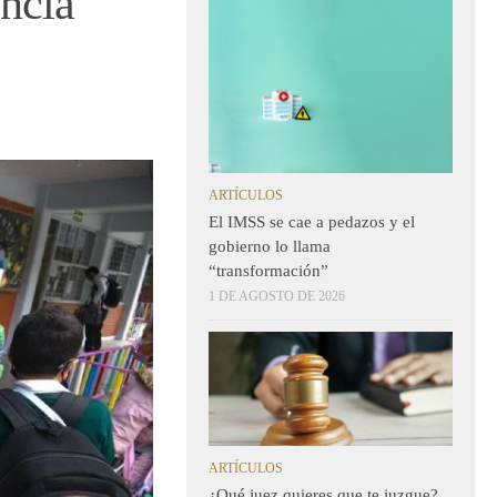
encia
ARTÍCULOS
El IMSS se cae a pedazos y el
gobierno lo llama
“transformación”
1 DE AGOSTO DE 2026
ARTÍCULOS
¿Qué juez quieres que te juzgue?