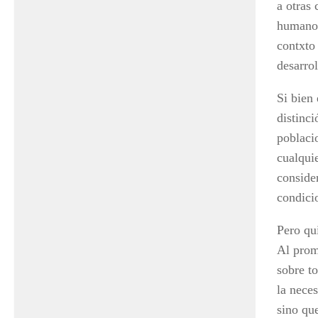
a otras 
humanos
contxto 
desarrol
Si bien
distinci
poblaci
cualqui
consider
condici
Pero qu
Al prom
sobre t
la neces
sino qu