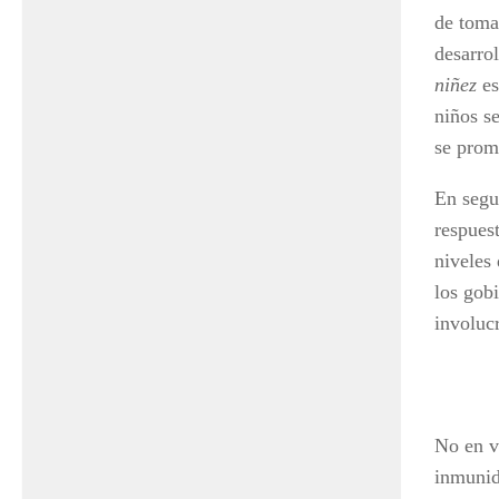
de toma
desarro
niñez
es
niños se
se prom
En segu
respuest
niveles
los gob
involucr
No en v
inmunida