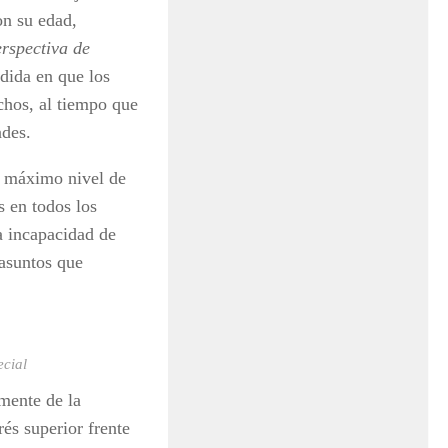
on su edad,
rspectiva de
dida en que los
echos, al tiempo que
ades.
l máximo nivel de
s en todos los
a incapacidad de
 asuntos que
ecial
mente de la
és superior frente