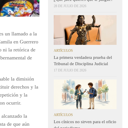
28 DE JULIO DE 2026
es un llamado a la
Camila en Guerrero
 ni la retórica de
ARTÍCULOS
ubernamental de
La primera verdadera prueba del
Tribunal de Disciplina Judicial
17 DE JULIO DE 2026
nable la dimisión
ituir derechos y la
epetición y la
on ocurrir.
ARTÍCULOS
 alcanzado la
Los cínicos no sirven para el oficio
sta de que aún
del periodismo