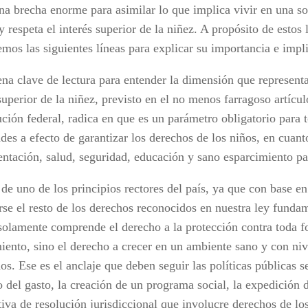
una brecha enorme para asimilar lo que implica vivir en una s
 respeta el interés superior de la niñez. A propósito de estos
emos las siguientes líneas para explicar su importancia e impl
na clave de lectura para entender la dimensión que representa 
superior de la niñez, previsto en el no menos farragoso artícul
ción federal, radica en que es un parámetro obligatorio para t
des a efecto de garantizar los derechos de los niños, en cuant
entación, salud, seguridad, educación y sano esparcimiento par
 de uno de los principios rectores del país, ya que con base e
rse el resto de los derechos reconocidos en nuestra ley funda
solamente comprende el derecho a la protección contra toda f
miento, sino el derecho a crecer en un ambiente sano y con niv
s. Ese es el anclaje que deben seguir las políticas públicas s
o del gasto, la creación de un programa social, la expedición d
iva de resolución jurisdiccional que involucre derechos de lo