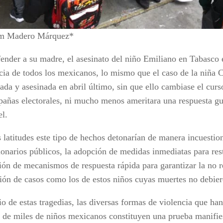
m Madero Márquez*
fender a su madre, el asesinato del niño Emiliano en Tabasco 
cia de todos los mexicanos, lo mismo que el caso de la niña 
ada y asesinada en abril último, sin que ello cambiase el curso
pañas electorales, ni mucho menos ameritara una respuesta g
el.
s latitudes este tipo de hechos detonarían de manera incuestio
ionarios públicos, la adopción de medidas inmediatas para rest
ión de mecanismos de respuesta rápida para garantizar la no r
ión de casos como los de estos niños cuyas muertes no debier
o de estas tragedias, las diversas formas de violencia que han
d de miles de niños mexicanos constituyen una prueba manifie