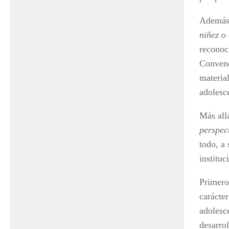
Además 
niñez o
reconoc
Convenc
materia
adolesc
Más all
perspec
todo, a
instituc
Primero
carácte
adolesc
desarrol