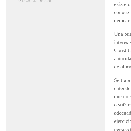
22 DE JULIO DE 2026
existe 
conoce y
dedicar
Una bue
interés 
Constitu
autorida
de alim
Se trata
entende
que no 
o sufri
adecuado
ejercici
perspect