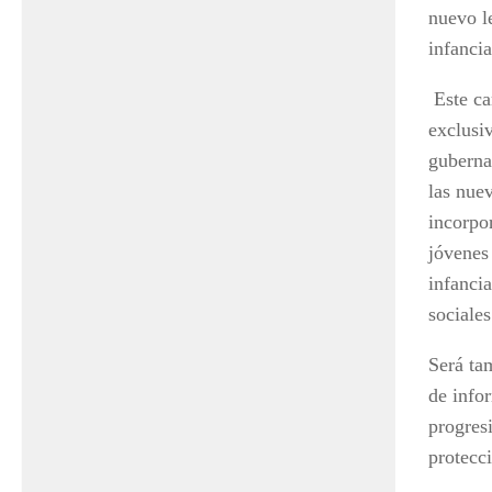
nuevo l
infanci
Este ca
exclusiv
guberna
las nue
incorpo
jóvenes
infancia
sociales
Será ta
de info
progres
protecci