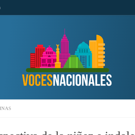
n
MNAS