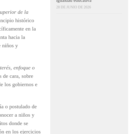
igualdad educativa
28 DE JUNIO DE 2026
superior de la
ncipio histórico
cíficamente en la
nta hacia la
e niños y
nterés, enfoque o
 de cara, sobre
de los gobiernos e
ía o postulado de
onocer a niños y
itos donde se
ón en los ejercicios