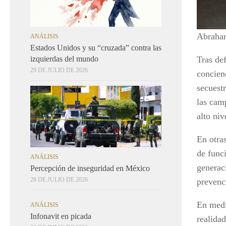
Abraha
ANÁLISIS
Estados Unidos y su “cruzada” contra las
izquierdas del mundo
Tras de
29 DE JULIO DE 2026
concien
secuestr
las cam
alto niv
En otra
de func
ANÁLISIS
generac
Percepción de inseguridad en México
28 DE JULIO DE 2026
prevenc
En medi
ANÁLISIS
Infonavit en picada
realida