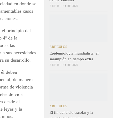
ociedad en donde se
7 DE JULIO DE 2026
 lamentables casos
icaciones.
el principio del
o 4º de la
odas las
ARTÍCULOS
o a sus necesidades
Epidemiología mundialista: el
sarampión en tiempo extra
a su desarrollo.
5 DE JULIO DE 2026
n él deben
mental, de manera
orma de violencia
eles de vida
ea desde el
ARTÍCULOS
e leyes y la
El fin del ciclo escolar y la
s niños.