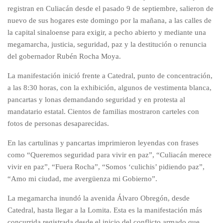
registran en Culiacán desde el pasado 9 de septiembre, salieron de
nuevo de sus hogares este domingo por la mañana, a las calles de
la capital sinaloense para exigir, a pecho abierto y mediante una
megamarcha, justicia, seguridad, paz y la destitución o renuncia
del gobernador Rubén Rocha Moya.
La manifestación inició frente a Catedral, punto de concentración,
a las 8:30 horas, con la exhibición, algunos de vestimenta blanca,
pancartas y lonas demandando seguridad y en protesta al
mandatario estatal. Cientos de familias mostraron carteles con
fotos de personas desaparecidas.
En las cartulinas y pancartas imprimieron leyendas con frases
como “Queremos seguridad para vivir en paz”, “Culiacán merece
vivir en paz”, “Fuera Rocha”, “Somos ‘culichis’ pidiendo paz”,
“Amo mi ciudad, me avergüenza mi Gobierno”.
La megamarcha inundó la avenida Álvaro Obregón, desde
Catedral, hasta llegar a la Lomita. Esta es la manifestación más
concurrida registrada desde el inicio del conflicto armado que