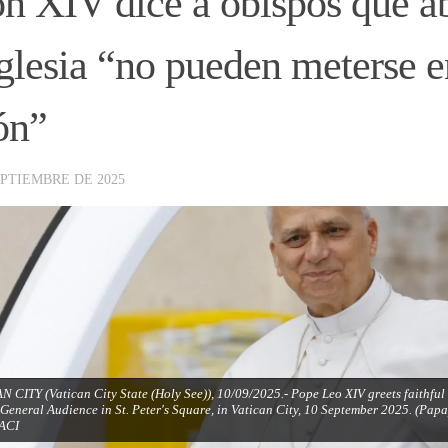
n XIV dice a obispos que a
Iglesia “no pueden meterse 
ón”
EPTIEMBRE DE 2025
 CITY (Vatican City State (Holy See)), 10/09/2025.- Pope Leo XIV greets faithful a
General Audience in St. Peter's Square, in Vatican City, 10 September 2025. (Pa
ACI