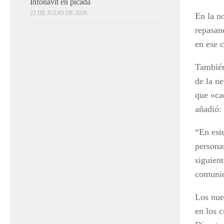
Infonavit en picada
22 DE JULIO DE 2026
En la no
repasan
en ese c
También
de la ne
que «cad
añadió:
“En est
persona
siguien
comuni
Los nue
en los 