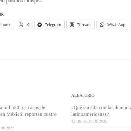
rio para los Obispos.
IR
ebook
X
Telegram
Threads
WhatsApp
S
ALEATORIO
 mil 520 los casos de
¿Qué sucede con las democr
en México; reportan cuatro
latinoamericanas?
12 DE JULIO DE 2026
DE 2025