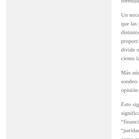
fórmula
Un terc
que las
distinto
proporc
divide 
ciento l
Más aún
sondeo:
opinión
Esto si
signifi
“financ
“parida