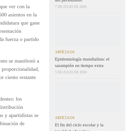
que ver con la
7 DE JULIO DE 2026
500 asientos en la
andidatura que gane
esentación
da fuerza o partido
ARTÍCULOS
Epidemiología mundialista: el
ento se manifestó a
sarampión en tiempo extra
e proporcionalidad,
5 DE JULIO DE 2026
r ciento restante
dentes: los
istribución
s y apartidistas se
ARTÍCULOS
binación de
El fin del ciclo escolar y la