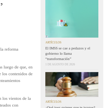
,
ARTÍCULOS
El IMSS se cae a pedazos y el
 la reforma
gobierno lo llama
“transformación”
1 DE AGOSTO DE 2026
as luego de que, en
 los contenidos de
anteamientos
 los vientos de la
ARTÍCULOS
nteados con
¿Qué juez quieres que te juzgue?