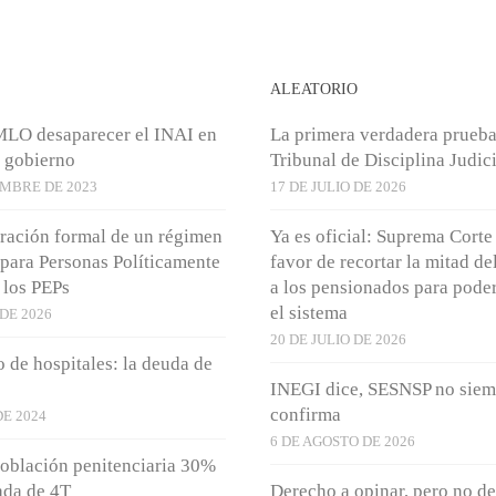
S
ALEATORIO
MLO desaparecer el INAI en
La primera verdadera prueba
 gobierno
Tribunal de Disciplina Judici
EMBRE DE 2023
17 DE JULIO DE 2026
ración formal de un régimen
Ya es oficial: Suprema Corte 
 para Personas Políticamente
favor de recortar la mitad de
 los PEPs
a los pensionados para poder
el sistema
 DE 2026
20 DE JULIO DE 2026
 de hospitales: la deuda de
INEGI dice, SESNSP no siem
confirma
DE 2024
6 DE AGOSTO DE 2026
oblación penitenciaria 30%
ada de 4T
Derecho a opinar, pero no d