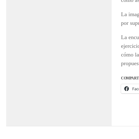
como asi
La imag
por supu
La encu
ejercici
cómo la
propues
COMPART
Fac