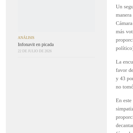
ANÁLISIS
Un segu
Infonavit en picada
manera d
22 DE JULIO DE 2026
Cámara 
más vot
proporc
político
La encu
favor de
y 43 po
no tomó
En este
simpati
proporci
decanta