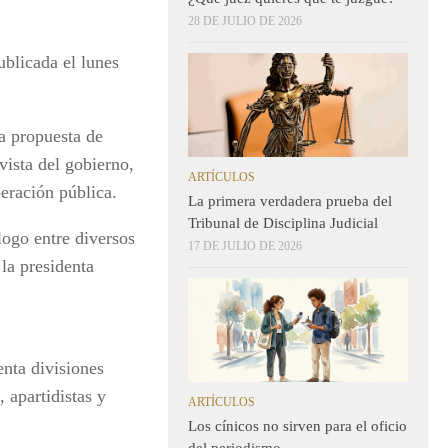
28 DE JULIO DE 2026
blicada el lunes
la propuesta de
vista del gobierno,
ARTÍCULOS
beración pública.
La primera verdadera prueba del
Tribunal de Disciplina Judicial
logo entre diversos
17 DE JULIO DE 2026
la presidenta
enta divisiones
 apartidistas y
ARTÍCULOS
Los cínicos no sirven para el oficio
del periodismo