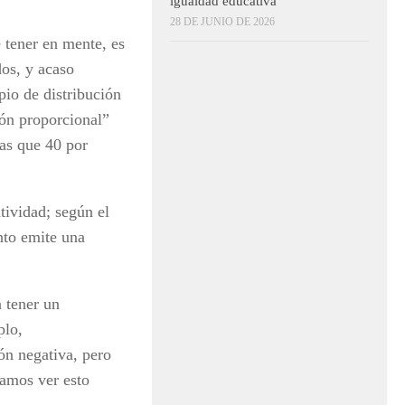
igualdad educativa
28 DE JUNIO DE 2026
 tener en mente, es
dos, y acaso
pio de distribución
ión proporcional”
ras que 40 por
tividad; según el
nto emite una
 tener un
plo,
ón negativa, pero
íamos ver esto