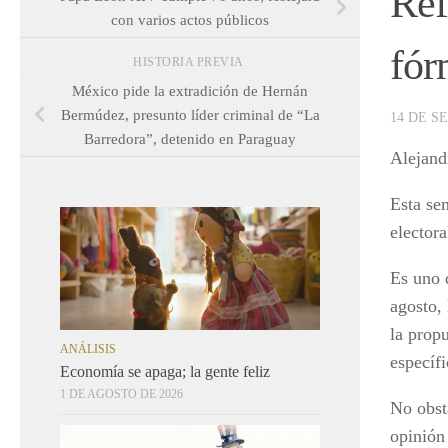
Ref
con varios actos públicos
fór
HISTORIA PREVIA
México pide la extradición de Hernán
Bermúdez, presunto líder criminal de “La
14 DE S
Barredora”, detenido en Paraguay
Alejan
Esta se
electora
Es uno 
agosto,
la prop
ANÁLISIS
específi
Economía se apaga; la gente feliz
1 DE AGOSTO DE 2026
No obst
opinión