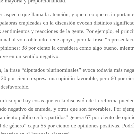
s: mayoría y proporcionalidad.
er aspecto que llama la atención, y que creo que es importante
 palabras empleadas en la discusión evocan distintos significa
s sentimientos y reacciones de la gente. Por ejemplo, el princi
ional al voto obtenido tiene apoyo, pero la frase “representac
opiniones: 38 por ciento la considera como algo bueno, mient
a ve en un sentido negativo.
, la frase “diputados plurinominales” evoca todavía más nega
 20 por ciento expresa una opinión favorable, pero 60 por cie
 desfavorable.
gnifica que hay cosas que en la discusión de la reforma pueden
cado negativo de entrada, y otros que son favorables. Por ejem
iamiento público a los partidos” genera 67 por ciento de opini
d de género” capta 55 por ciento de opiniones positivas. Podr