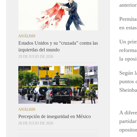
anterior
Permíta
en estas
ANÁLISIS
Un prim
Estados Unidos y su “cruzada” contra las
reforma
izquierdas del mundo
29 DE JULIO DE 2026
la oposi
Según l
puntos 
Sheinba
ANÁLISIS
A difer
Percepción de inseguridad en México
partidar
28 DE JULIO DE 2026
oposito