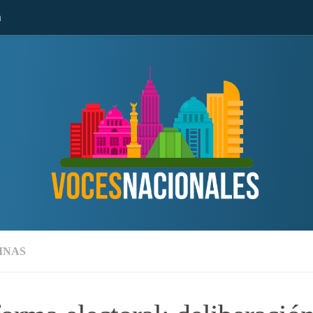
n
MNAS