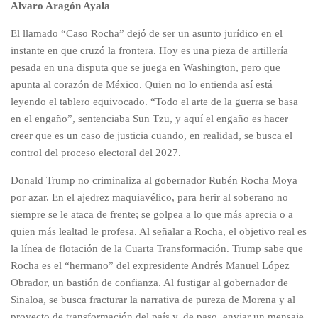
Alvaro Aragón Ayala
​El llamado “Caso Rocha” dejó de ser un asunto jurídico en el
instante en que cruzó la frontera. Hoy es una pieza de artillería
pesada en una disputa que se juega en Washington, pero que
apunta al corazón de México. Quien no lo entienda así está
leyendo el tablero equivocado. “Todo el arte de la guerra se basa
en el engaño”, sentenciaba Sun Tzu, y aquí el engaño es hacer
creer que es un caso de justicia cuando, en realidad, se busca el
control del proceso electoral del 2027.
​Donald Trump no criminaliza al gobernador Rubén Rocha Moya
por azar. En el ajedrez maquiavélico, para herir al soberano no
siempre se le ataca de frente; se golpea a lo que más aprecia o a
quien más lealtad le profesa. Al señalar a Rocha, el objetivo real es
la línea de flotación de la Cuarta Transformación. Trump sabe que
Rocha es el “hermano” del expresidente Andrés Manuel López
Obrador, un bastión de confianza. Al fustigar al gobernador de
Sinaloa, se busca fracturar la narrativa de pureza de Morena y al
proyecto de transformación del país y, de paso, enviar un mensaje