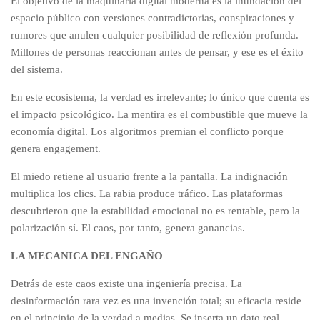
El objetivo de la maquinaria digital moderna es la inundación del
espacio público con versiones contradictorias, conspiraciones y
rumores que anulen cualquier posibilidad de reflexión profunda.
Millones de personas reaccionan antes de pensar, y ese es el éxito
del sistema.
En este ecosistema, la verdad es irrelevante; lo único que cuenta es
el impacto psicológico. La mentira es el combustible que mueve la
economía digital. Los algoritmos premian el conflicto porque
genera engagement.
El miedo retiene al usuario frente a la pantalla. La indignación
multiplica los clics. La rabia produce tráfico. Las plataformas
descubrieron que la estabilidad emocional no es rentable, pero la
polarización sí. El caos, por tanto, genera ganancias.
LA MECANICA DEL ENGAÑO
Detrás de este caos existe una ingeniería precisa. La
desinformación rara vez es una invención total; su eficacia reside
en el principio de la verdad a medias. Se inserta un dato real