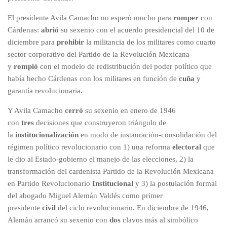
El presidente Avila Camacho no esperó mucho para
romper
con
Cárdenas:
abrió
su sexenio con el acuerdo presidencial del 10 de
diciembre para
prohibir
la militancia de los militares como cuarto
sector corporativo del Partido de la Revolución Mexicana
y
rompió
con el modelo de redistribución del poder político que
había hecho Cárdenas con los militares en función de
cuña
y
garantía revolucionaria.
Y Avila Camacho
cerró
su sexenio en enero de 1946
con
tres
decisiones que construyeron triángulo de
la
institucionalización
en modo de instauración-consolidación del
régimen político revolucionario con 1) una reforma
electoral
que
le dio al Estado-gobierno el manejo de las elecciones, 2) la
transformación del cardenista Partido de la Revolución Mexicana
en Partido Revolucionario
Institucional
y 3) la postulación formal
del abogado Miguel Alemán Valdés como primer
presidente
civil
del ciclo revolucionario. En diciembre de 1946,
Alemán arrancó su sexenio con
dos
clavos más al simbólico