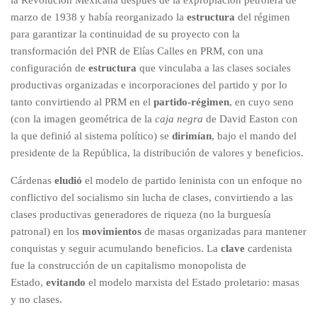
la Revolución Mexicana después de la expropiación petrolera de
marzo de 1938 y había reorganizado la
estructura
del régimen
para garantizar la continuidad de su proyecto con la
transformación del PNR de Elías Calles en PRM, con una
configuración de
estructura
que vinculaba a las clases sociales
productivas organizadas e incorporaciones del partido y por lo
tanto convirtiendo al PRM en el
partido-régimen
, en cuyo seno
(con la imagen geométrica de la
caja negra
de David Easton con
la que definió al sistema político) se
dirimían
, bajo el mando del
presidente de la República, la distribución de valores y beneficios.
Cárdenas
eludió
el modelo de partido leninista con un enfoque no
conflictivo del socialismo sin lucha de clases, convirtiendo a las
clases productivas generadores de riqueza (no la burguesía
patronal) en los
movimientos
de masas organizadas para mantener
conquistas y seguir acumulando beneficios. La
clave
cardenista
fue la construcción de un capitalismo monopolista de
Estado,
evitando
el modelo marxista del Estado proletario: masas
y no clases.