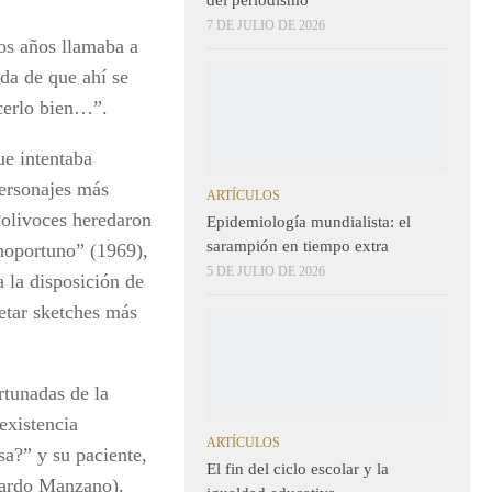
7 DE JULIO DE 2026
os años llamaba a
da de que ahí se
cerlo bien…”.
ue intentaba
personajes más
ARTÍCULOS
 Polivoces heredaron
Epidemiología mundialista: el
sarampión en tiempo extra
inoportuno” (1969),
5 DE JULIO DE 2026
a la disposición de
retar sketches más
rtunadas de la
existencia
ARTÍCULOS
sa?” y su paciente,
El fin del ciclo escolar y la
uardo Manzano).