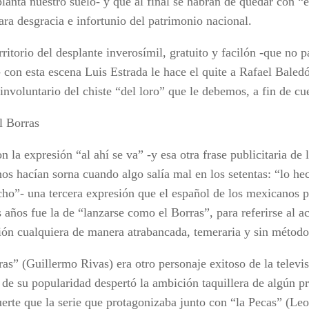
lanta nuestro suelo- y que al final se habrán de quedar con “e
ara desgracia e infortunio del patrimonio nacional.
rritorio del desplante inverosímil, gratuito y facilón -que no 
- con esta escena Luis Estrada le hace el quite a Rafael Bale
nvoluntario del chiste “del loro” que le debemos, a fin de cue
 Borras
n la expresión “al ahí se va” -y esa otra frase publicitaria de 
os hacían sorna cuando algo salía mal en los setentas: “lo h
cho”- una tercera expresión que el español de los mexicanos 
s años fue la de “lanzarse como el Borras”, para referirse al 
ión cualquiera de manera atrabancada, temeraria y sin método
ras” (Guillermo Rivas) era otro personaje exitoso de la telev
a de su popularidad despertó la ambición taquillera de algún p
suerte que la serie que protagonizaba junto con “la Pecas” (L