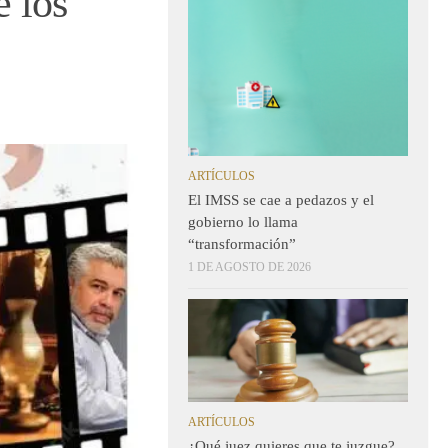
 los
ARTÍCULOS
El IMSS se cae a pedazos y el
gobierno lo llama
“transformación”
1 DE AGOSTO DE 2026
ARTÍCULOS
¿Qué juez quieres que te juzgue?