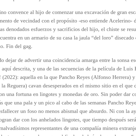
rino convence al hijo de comenzar una excavación de gran esc
mento de vecindad con el propósito -eso entiende Acelerino- d
as denodados esfuerzos y sacrificios del hijo, el chiste se res
ncuentra en un armario de su casa la jaula “del loro” disecado
o. Fin del gag.
o dejar de advertir una coincidencia amarga entre la sonsa e
 aquí descrita, y una de las secuencias de la película de Luis
 (2022): aquella en la que Pancho Reyes (Alfonso Herrera) y
 la Reguera) cavan desesperados en el mismo sitio en el que d
ron una fortuna en lingotes y monedas de oro. Sin poder dar c
s que una pala y un pico al cabo de las semanas Pancho Reye
esfallecer un foso no menos abismal que absurdo. Ni con la a
logran dar con los anhelados lingotes, que tiempo después ser
 malvadísimos representantes de una compañía minera extranj