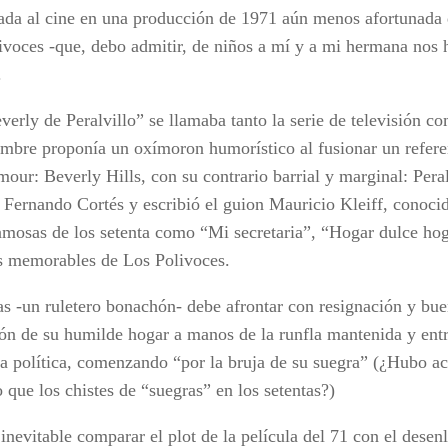
vada al cine en una producción de 1971 aún menos afortunada q
ivoces -que, debo admitir, de niños a mí y a mi hermana nos h
.
erly de Peralvillo” se llamaba tanto la serie de televisión co
mbre proponía un oxímoron humorístico al fusionar un refere
mour: Beverly Hills, con su contrario barrial y marginal: Peral
a Fernando Cortés y escribió el guion Mauricio Kleiff, conocid
famosas de los setenta como “Mi secretaria”, “Hogar dulce ho
s memorables de Los Polivoces.
as -un ruletero bonachón- debe afrontar con resignación y bu
ón de su humilde hogar a manos de la runfla mantenida y ent
la política, comenzando “por la bruja de su suegra” (¿Hubo a
 que los chistes de “suegras” en los setentas?)
inevitable comparar el plot de la película del 71 con el desenl