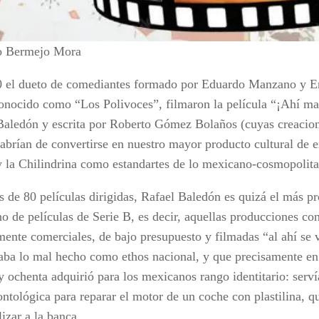
o Bermejo Mora
 el dueto de comediantes formado por Eduardo Manzano y E
onocido como “Los Polivoces”, filmaron la película “¡Ahí mad
Baledón y escrita por Roberto Gómez Bolaños (cuyas creacione
habrían de convertirse en nuestro mayor producto cultural de e
 la Chilindrina como estandartes de lo mexicano-cosmopolita-
 de 80 películas dirigidas, Rafael Baledón es quizá el más pro
o de películas de Serie B, es decir, aquellas producciones con
mente comerciales, de bajo presupuesto y filmadas “al ahí se 
aba lo mal hecho como ethos nacional, y que precisamente en 
 y ochenta adquirió para los mexicanos rango identitario: ser
ontológica para reparar el motor de un coche con plastilina, q
izar a la banca.