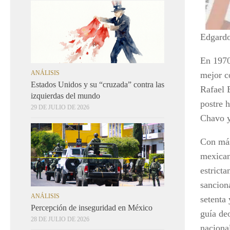
Edgard
En 1970
ANÁLISIS
mejor c
Estados Unidos y su “cruzada” contra las
Rafael 
izquierdas del mundo
postre 
29 DE JULIO DE 2026
Chavo y
Con más
mexican
estricta
sancion
ANÁLISIS
setenta
Percepción de inseguridad en México
guía de
28 DE JULIO DE 2026
nacional