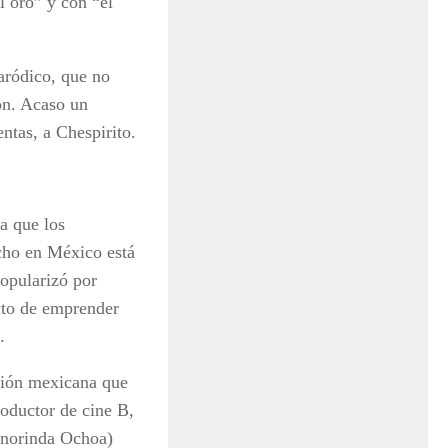
l oro” y con “el
paródico, que no
dón. Acaso un
ntas, a Chespirito.
la que los
echo en México está
popularizó por
acto de emprender
.
isión mexicana que
roductor de cine B,
eonorinda Ochoa)