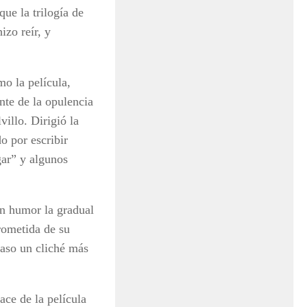
ue la trilogía de
izo reír, y
mo la película,
nte de la opulencia
villo. Dirigió la
o por escribir
gar” y algunos
en humor la gradual
rometida de su
caso un cliché más
ace de la película