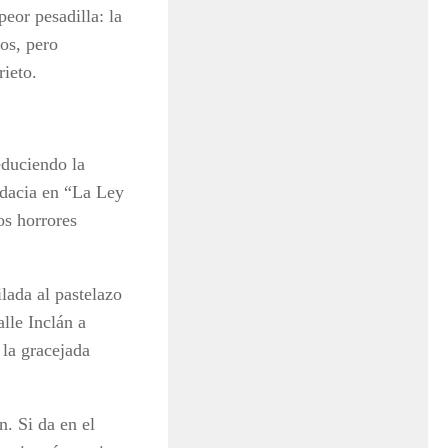
eor pesadilla: la
os, pero
ieto.
educiendo la
udacia en “La Ley
os horrores
ilada al pastelazo
lle Inclán a
 la gracejada
. Si da en el