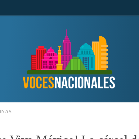
n
MNAS