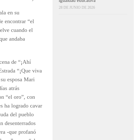
igualdad educativa
28 DE JUNIO DE 2026
ala en su
e encontrar “el
uelve cuando el
 que andaba
scena de “¡Ahí
 Estrada “¡Que viva
 su esposa Mari
ías atrás
on “el oro”, con
s ha logrado cavar
yuda del pueblo
án desenterrados
era -que profanó