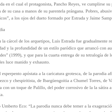
da en el cual el protagonista, Pancho Reyes, ve cumplirse su p
n de su casa a manos de su parentela prángana. Pobres, abusiv
icos”, a los ojos del dueto formado por Estrada y Jaime Sampr
dia
n la cárcel de los arquetipos, Luis Estrada fue gradualmente r
idad y la profundidad de un estilo paródico que arrancó con a
es” (1999), y que para la cuarta entrega de su tetralogía de l
les luce manido y exhausto.
 esperpento apóstata a la caricatura grotesca, de la parodia af
ezco y chespiritista, de Ibargüengoitia a Chumel Torres, de Va
 con un toque de Palillo, del poder corrosivo de la la sátira a
ta.
ó Umberto Eco: “La parodia nunca debe temer a la exageración