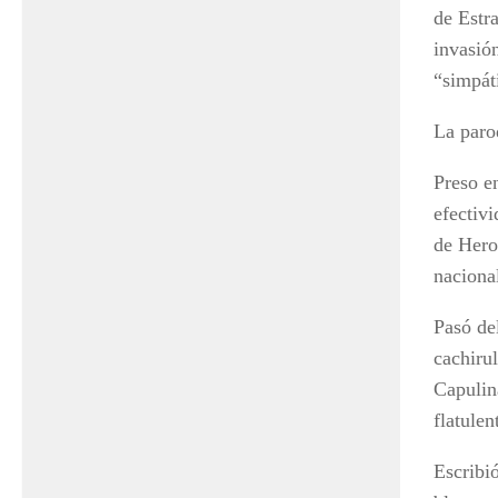
de Estra
invasió
“simpát
La paro
Preso e
efectiv
de Herod
naciona
Pasó del
cachirul
Capulina
flatulen
Escribi