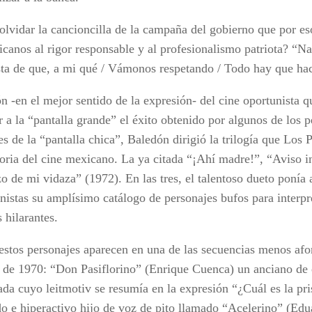
lvidar la cancioncilla de la campaña del gobierno que por es
icanos al rigor responsable y al profesionalismo patriota? “Na
sta de que, a mi qué / Vámonos respetando / Todo hay que ha
 -en el mejor sentido de la expresión- del cine oportunista q
r a la “pantalla grande” el éxito obtenido por algunos de los 
s de la “pantalla chica”, Baledón dirigió la trilogía que Los
storia del cine mexicano. La ya citada “¡Ahí madre!”, “Aviso 
o de mi vidaza” (1972). En las tres, el talentoso dueto ponía 
onistas su amplísimo catálogo de personajes bufos para interp
 hilarantes.
estos personajes aparecen en una de las secuencias menos afo
a de 1970: “Don Pasiflorino” (Enrique Cuenca) un anciano de 
ada cuyo leitmotiv se resumía en la expresión “¿Cuál es la pri
o e hiperactivo hijo de voz de pito llamado “Acelerino” (Ed