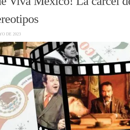
e Viva México! La cárcel de
ereotipos
YO DE 2023