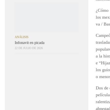
ANÁLISIS
¿Cómo o
Infonavit en picada
los mex
22 DE JULIO DE 2026
va / Ba
Campeón
traslada
populare
a la hi
e “Hijaz
los gui
o menos
Dos de 
películ
ralentiz
abnegad