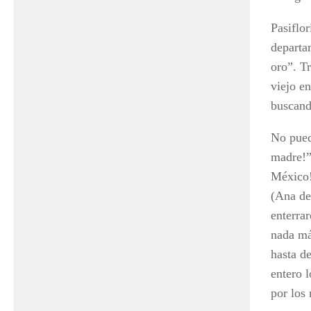
Pasiflo
departa
oro”. Tr
viejo e
buscand
No pued
madre!”
México!
(Ana de
enterra
nada má
hasta d
entero 
por los