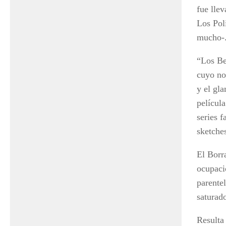
fue lle
Los Pol
mucho-
“Los Bev
cuyo no
y el gla
películ
series 
sketche
El Borr
ocupaci
parente
saturado
Resulta 