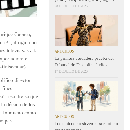
28 DE JULIO DE 2026
nrique Cuenca,
re!”, dirigida por
s televisivas a la
ARTÍCULOS
xportación: el
La primera verdadera prueba del
Tribunal de Disciplina Judicial
finisecular).
17 DE JULIO DE 2026
lífico director
 fines
va”, esa divisa que
la década de los
vía lo mismo como
ARTÍCULOS
ue para
Los cínicos no sirven para el oficio
del periodismo