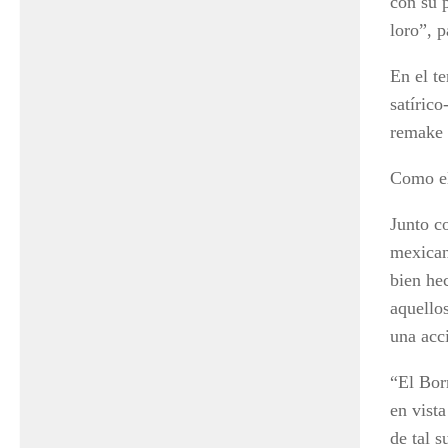
con su p
loro”, p
En el te
satírico
remake i
Como el
Junto co
mexican
bien he
aquello
una acc
“El Bor
en vist
de tal 