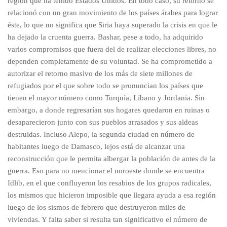
región que ha tenido Estados Unidos. En todo caso, su retorno se
relacionó con un gran movimiento de los países árabes para lograr
éste, lo que no significa que Siria haya superado la crisis en que le
ha dejado la cruenta guerra. Bashar, pese a todo, ha adquirido
varios compromisos que fuera del de realizar elecciones libres, no
dependen completamente de su voluntad. Se ha comprometido a
autorizar el retorno masivo de los más de siete millones de
refugiados por el que sobre todo se pronuncian los países que
tienen el mayor número como Turquía, Líbano y Jordania. Sin
embargo, a donde regresarían sus hogares quedaron en ruinas o
desaparecieron junto con sus pueblos arrasados y sus aldeas
destruidas. Incluso Alepo, la segunda ciudad en número de
habitantes luego de Damasco, lejos está de alcanzar una
reconstrucción que le permita albergar la población de antes de la
guerra. Eso para no mencionar el noroeste donde se encuentra
Idlib, en el que confluyeron los resabios de los grupos radicales,
los mismos que hicieron imposible que llegara ayuda a esa región
luego de los sismos de febrero que destruyeron miles de
viviendas. Y falta saber si resulta tan significativo el número de