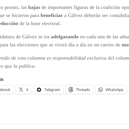
lo pronto, las
bajas
de importantes figuras de la coalición opo
que se hicieron para
beneficiar
a Gálvez deberán ser contabili
educción
de la base electoral.
idatura de Gálvez se ira
adelgazando
en cada una de las adua
para las elecciones que se vivirá día a día en un carrito de
mo
enido de esta columna es responsabilidad exclusiva del column
co que la publica.
IR
ebook
X
Telegram
Threads
WhatsApp