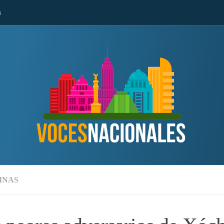
n
MNAS