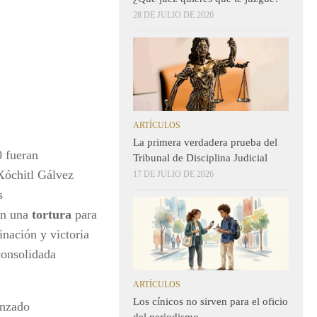
28 DE JULIO DE 2026
ARTÍCULOS
La primera verdadera prueba del
0 fueran
Tribunal de Disciplina Judicial
Xóchitl Gálvez
17 DE JULIO DE 2026
s
rán una
tortura
para
nación y victoria
consolidada
ARTÍCULOS
Los cínicos no sirven para el oficio
nzado
del periodismo