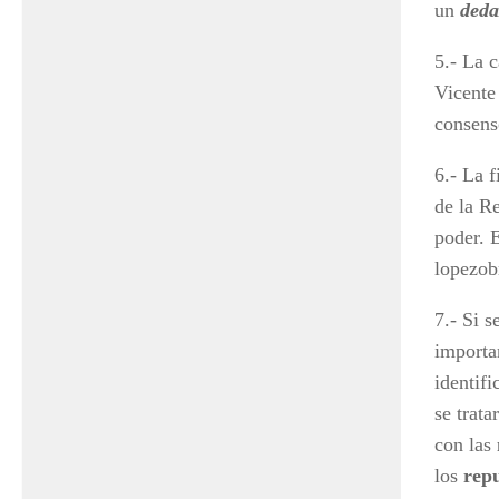
un
deda
5.- La 
Vicente
consens
6.- La 
de la R
poder. 
lopezob
7.- Si s
importa
identif
se trata
con las
los
rep