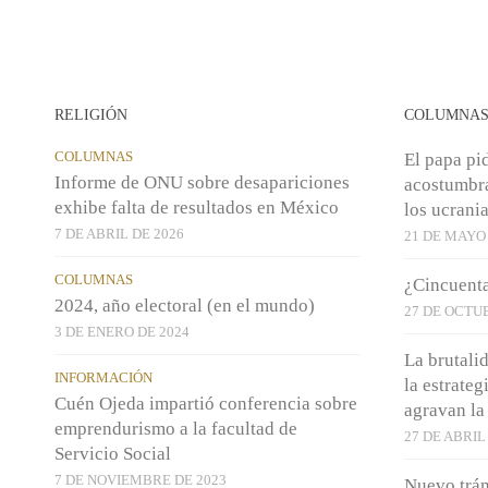
RELIGIÓN
COLUMNA
COLUMNAS
El papa pi
Informe de ONU sobre desapariciones
acostumbra
exhibe falta de resultados en México
los ucrani
7 DE ABRIL DE 2026
21 DE MAYO 
COLUMNAS
¿Cincuent
2024, año electoral (en el mundo)
27 DE OCTU
3 DE ENERO DE 2024
La brutali
INFORMACIÓN
la estrateg
Cuén Ojeda impartió conferencia sobre
agravan la
emprendurismo a la facultad de
27 DE ABRIL
Servicio Social
7 DE NOVIEMBRE DE 2023
Nuevo trám