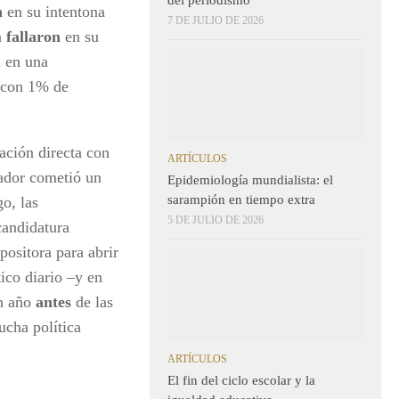
n
en su intentona
7 DE JULIO DE 2026
n
fallaron
en su
n en una
s con 1% de
ación directa con
ARTÍCULOS
rador cometió un
Epidemiología mundialista: el
sarampión en tiempo extra
o, las
5 DE JULIO DE 2026
candidatura
positora para abrir
ico diario –y en
un año
antes
de las
ucha política
ARTÍCULOS
El fin del ciclo escolar y la