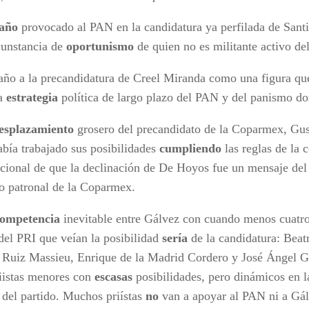
año
provocado al PAN en la candidatura ya perfilada de Sant
rcunstancia de
oportunismo
de quien no es militante activo del
daño a la precandidatura de Creel Miranda como una figura que
na
estrategia
política de largo plazo del PAN y del panismo d
esplazamiento
grosero del precandidato de la Coparmex, Gu
abía trabajado sus posibilidades
cumpliendo
las reglas de la c
icional de que la declinación de De Hoyos fue un mensaje de
to patronal de la Coparmex.
ompetencia
inevitable entre Gálvez con cuando menos cuatro
 del PRI que veían la posibilidad
sería
de la candidatura: Beat
 Ruiz Massieu, Enrique de la Madrid Cordero y José Ángel Gu
riistas menores con
escasas
posibilidades, pero dinámicos en 
 del partido. Muchos priístas
no
van a apoyar al PAN ni a Gá