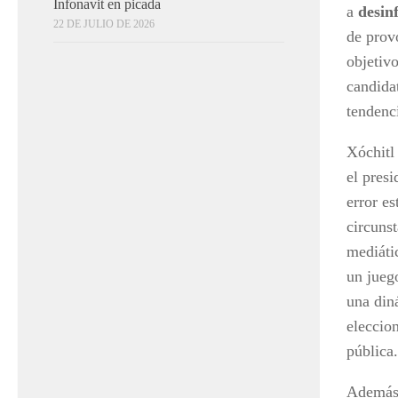
Infonavit en picada
a
desin
22 DE JULIO DE 2026
de prov
objetiv
candida
tendenc
Xóchitl
el pres
error es
circuns
mediáti
un juego
una din
eleccio
pública.
Además,