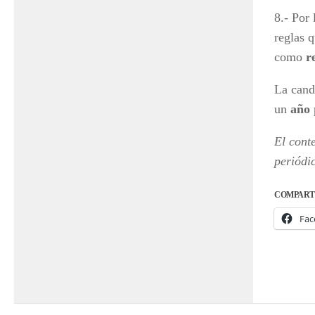
8.- Por 
reglas 
como
r
La cand
un
año
El cont
periódi
COMPART
Fac