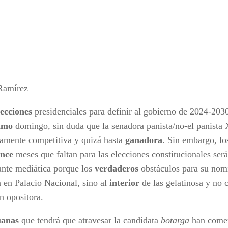
Ramírez
lecciones
presidenciales para definir al gobierno de 2024-203
imo
domingo, sin duda que la senadora panista/no-el panista 
ltamente competitiva y quizá hasta
ganadora
. Sin embargo, lo
nce
meses que faltan para las elecciones constitucionales se
rante mediática porque los
verdaderos
obstáculos para su nomi
n en Palacio Nacional, sino al
interior
de las gelatinosa y no 
n opositora.
uanas
que tendrá que atravesar la candidata
botarga
han come