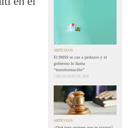
tl en el
ARTÍCULOS
El IMSS se cae a pedazos y el
gobierno lo llama
“transformación”
1 DE AGOSTO DE 2026
ARTÍCULOS
¿Qué juez quieres que te juzgue?