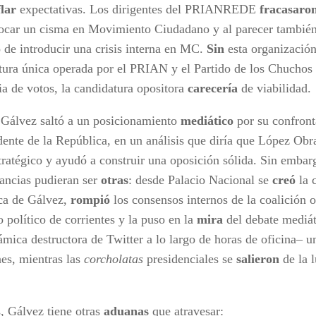
flar
expectativas. Los dirigentes del PRIANREDE
fracasaro
ocar un cisma en Movimiento Ciudadano y al parecer tambié
o de introducir una crisis interna en MC.
Sin
esta organizació
tura única operada por el PRIAN y el Partido de los Chucho
ia de votos, la candidatura opositora
carecería
de viabilidad.
 Gálvez saltó a un posicionamiento
mediático
por su confront
idente de la República, en un análisis que diría que López Ob
tratégico y ayudó a construir una oposición sólida. Sin embarg
tancias pudieran ser
otras
: desde Palacio Nacional se
creó
la 
ca de Gálvez,
rompió
los consensos internos de la coalición o
 político de corrientes y la puso en la
mira
del debate mediát
ámica destructora de Twitter a lo largo de horas de oficina– 
nes, mientras las
corcholatas
presidenciales se
salieron
de la l
 Gálvez tiene otras
aduanas
que atravesar: