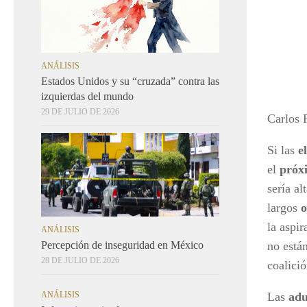
ANÁLISIS
Estados Unidos y su “cruzada” contra las
izquierdas del mundo
29 DE JULIO DE 2026
Carlos 
Si las
e
el
próx
sería a
largos
o
la aspi
ANÁLISIS
no está
Percepción de inseguridad en México
28 DE JULIO DE 2026
coalició
Las
ad
ANÁLISIS