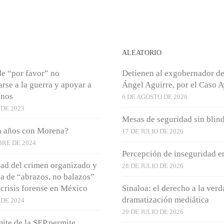
S
ALEATORIO
de “por favor” no
Detienen al exgobernador de
rse a la guerra y apoyar a
Ángel Aguirre, por el Caso 
anos
6 DE AGOSTO DE 2026
DE 2023
Mesas de seguridad sin blin
a años con Morena?
17 DE JULIO DE 2026
BRE DE 2024
Percepción de inseguridad 
dad del crimen organizado y
28 DE JULIO DE 2026
ia de “abrazos, no balazos”
 crisis forense en México
Sinaloa: el derecho a la verd
dramatización mediática
 DE 2024
29 DE JULIO DE 2026
ite de la SEP permite