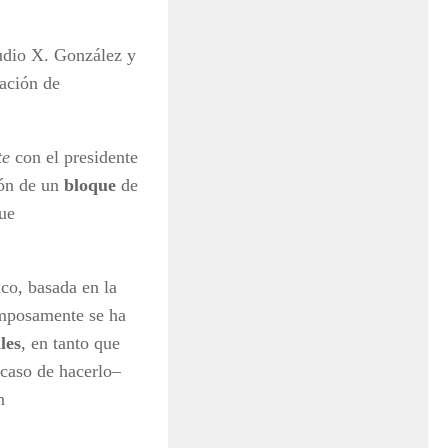
udio X. González y
cación de
te
con el presidente
ión de un
bloque
de
ue
ico, basada en la
omposamente se ha
les
, en tanto que
n caso de hacerlo–
n