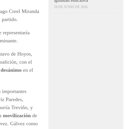
igualdad educativa
28 DE JUNIO DE 2026
iago Creel Miranda
 partido.
 representaría
ominante.
stavo de Hoyos,
oalición, con el
l
desánimo
en el
 importantes
riz Paredes,
rría Treviño, y
la
movilización
de
lvez. Gálvez como