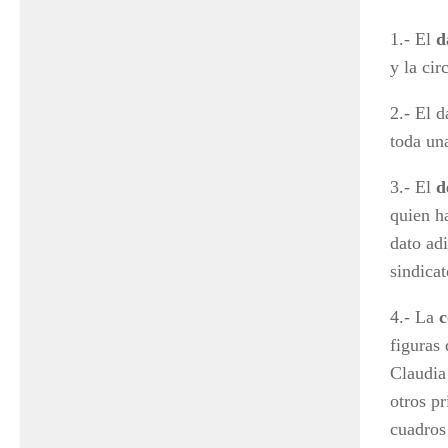
1.- El
d
y la ci
2.- El 
toda u
3.- El
d
quien h
dato ad
sindica
4.- La
c
figuras
Claudia
otros p
cuadros