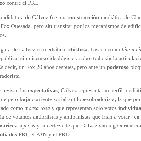
zo
contra el PRI.
candidatura de Gálvez fue una
construcción
mediática de Cla
 Fox Quesada, pero
sin
transitar por los mecanismos de edifi
os.
figura de Gálvez es mediática,
chistosa
, basada en un
tête à tê
epública,
sin
discurso ideológico y sobre todo sin la articulac
Es decir, un Fox 20 años después, pero ante un
poderoso
bloq
radorista.
e revisan las
expectativas
, Gálvez representa un perfil mediát
nte pero
baja
corriente social antilopezobradorista, la que p
icado como
marea rosa
y que representan sólo votos
individua
ría de votantes antipriistas y antipanistas que irían a votar –e
narices
tapadas y la certeza de que Gálvez van a gobernar co
udiados
PRI, el PAN y el PRD.