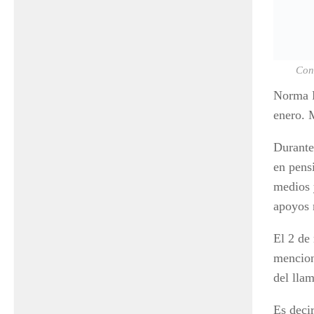
Con
Norma P
enero. 
Durante
en pens
medios 
apoyos 
El 2 de
mencion
del lla
Es deci