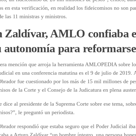
s en esta verificación, en realidad los fideicomisos no son pa
de las 11 ministras y ministros.
 Zaldívar, AMLO confiaba e
u autonomía para reformarse
era mención que arroja la herramienta AMLOPEDIA sobre los
udicial en una conferencia matutina es el 9 de julio de 2019.
brador fue cuestionado por los más de 15 mil millones de pe
misos de la Corte y el Consejo de la Judicatura en plena auste
e dice al presidente de la Suprema Corte sobre ese tema, sobr
misos?”, le preguntó un periodista.
brador respondió que estaba seguro que el Poder Judicial iba
raba a Arturo Zaldívar “un hombre íntegro, una persona hones