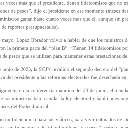
res veces más que el presidente, tienen fideicomisos que no t
lones de pesos”, dijo el presidente en ese momento (meses d
 ministros ganan hasta cuatro veces más que él, aunque sin pr
 de reportes presupuestales).
e mayo, López Obrador volvió a hablar de que los ministros d
ron la primera parte del “plan B”. “Tienen 14 fideicomisos po
s de pesos que se utilizan para mantener estas prestaciones de
e junio de 2023, la SCJN invalidó el segundo decreto del “pla
iva del presidente a las reformas electorales fue desechada en
iguiente, en la conferencia matutina del 23 de junio, el manda
e los ministros iban a anular la ley electoral y habló nuevame
misos del Poder Judicial.
n un fideicomiso para sus viáticos, para vivir colmados de at
gios, un fideicomiso de 20 mil millones de pesos”, criticó, a