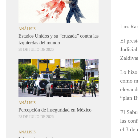
Luz Ra
ANÁLISIS
Estados Unidos y su “cruzada” contra las
El pres
izquierdas del mundo
Judicia
29 DE JULIO DE 2026
Zaldíva
Lo hizo
como mi
elevand
“plan B
ANÁLISIS
Percepción de inseguridad en México
El Sabu
28 DE JULIO DE 2026
las con
el 3 de
ANÁLISIS