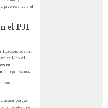
ra prestaciones o el
n el PJF
 fideicomisos del
 Andrés Manuel
sos en los
ridad republicana.
e esos
 a actuar porque
ta, y me atrevo a