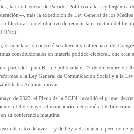
les, la Ley General de Partidos Políticos y la Ley Orgánica d
ederación—, más la expedición de Ley General de los Medio
ia Electoral con el objetivo de reducir la estructura del Insti
al (INE).
o, el mandatario concretó su alternativa al rechazo del Congr
rmas constitucionales en materia político-electoral, que eran
era parte del “plan B” fue publicada el 27 de diciembre de 2
 reformas a la Ley General de Comunicación Social y a la Ley
abilidades Administrativas.
 mayo de 2023, el Pleno de la SCJN invalidó el primer decreto
uiente, el 9 de mayo, el mandatario mencionó a los fideicomis
l en su conferencia matutina.
istro de estos de ayer —y de hoy y de mañana, pero no de