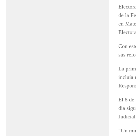
Electora
de la F
en Mater
Elector
Con est
sus refo
La prim
incluía
Respons
El 8 de
día sig
Judicia
“Un min