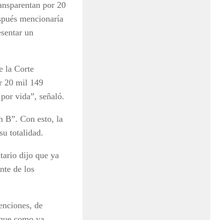
ransparentan por 20
espués mencionaría
esentar un
e la Corte
r 20 mil 149
 por vida”, señaló.
n B”. Con esto, la
 su totalidad.
tario dijo que ya
nte de los
enciones, de
unque como ya