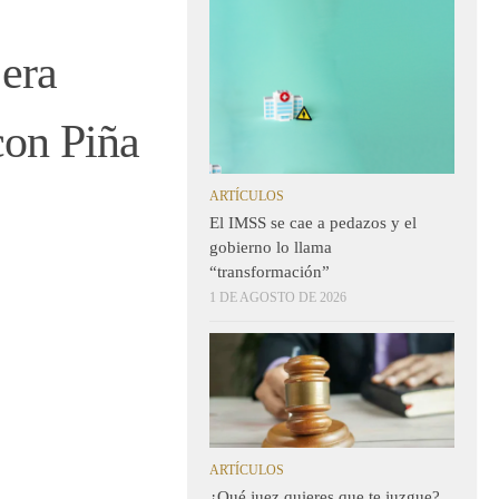
 era
con Piña
ARTÍCULOS
El IMSS se cae a pedazos y el
gobierno lo llama
“transformación”
1 DE AGOSTO DE 2026
ARTÍCULOS
¿Qué juez quieres que te juzgue?