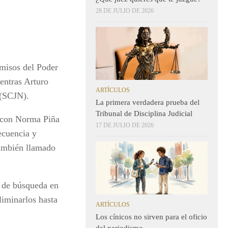
28 DE JULIO DE 2026
omisos del Poder
entras Arturo
ARTÍCULOS
n (SCJN).
La primera verdadera prueba del
Tribunal de Disciplina Judicial
a con Norma Piña
17 DE JULIO DE 2026
ecuencia y
también llamado
 de búsqueda en
liminarlos hasta
ARTÍCULOS
Los cínicos no sirven para el oficio
del periodismo