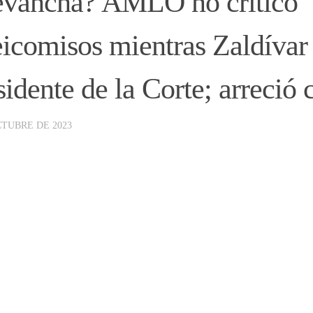
vancha? AMLO no criticó
eicomisos mientras Zaldívar
sidente de la Corte; arreció 
CTUBRE DE 2023