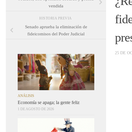
¿Re
vendida
fid
HISTORIA PREVIA
Senado aprueba la eliminación de
pre
fideicomisos del Poder Judicial
25 DE O
ANÁLISIS
Economía se apaga; la gente feliz
1 DE AGOSTO DE 2026