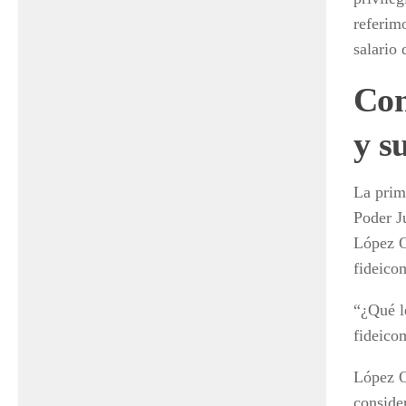
referimo
salario 
Con
y s
La prim
Poder J
López O
fideico
“¿Qué l
fideico
López O
conside