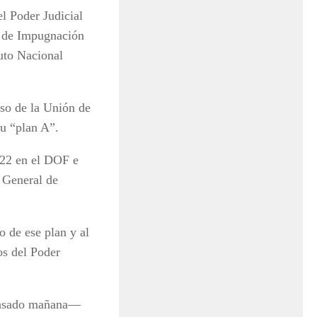
el Poder Judicial
s de Impugnación
tuto Nacional
eso de la Unión de
 su “plan A”.
022 en el DOF e
 General de
 de ese plan y al
os del Poder
 pasado mañana—