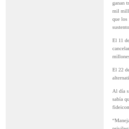
ganan t
mil mil
que los
sustento
El 11 d
cancela
millone
El 22 d
alternat
Al día s
sabía qu
fideico
“Maneja
privile