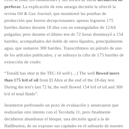
perforar.
La explicación de esta amarga decisión la ofreció la
revista
Oil & Gas Journal
, que monitoreó las pruebas de
producción que fueron decepcionantes: apenas lograron 175
barriles diarios durante 18 días con un estrangulador de 12/64
pulgadas; pero durante el último test de 72 horas disminuyó a 154
barriles, acompañados del doble de otros líquidos, principalmente
agua, que sumaron 300 barriles. Transcribimos un párrafo de uno
de los artículos publicados, y se subraya la cifra de 175 barriles de
extracción de crudo:
“Tonalli has shut in the TEC-10 well (…) The well
flowed more
than 175 b/d of oil
from El Abra at the end of the 18-day test.
During the test’s last 72 hr, the well flowed 154 b/d of oil and 300
b/d of total fluids”.
Insistieron perforando un pozo de evaluación y anunciaron que
realizarían otro intento con el Tecolutla 11, pero finalmente
decidieron abandonar el bloque, una decisión igual a la de
Halliburton, de no exponer sus capitales en el subsuelo de nuestro