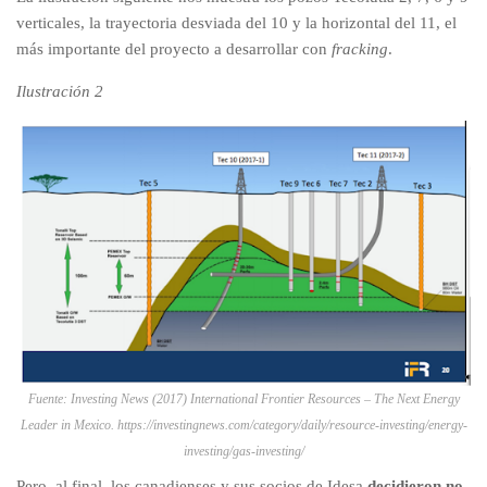
verticales, la trayectoria desviada del 10 y la horizontal del 11, el
más importante del proyecto a desarrollar con
fracking
.
Ilustración 2
Fuente: Investing News (2017) International Frontier Resources – The Next Energy
Leader in Mexico. https://investingnews.com/category/daily/resource-investing/energy-
investing/gas-investing/
Pero, al final, los canadienses y sus socios de Idesa
decidieron no