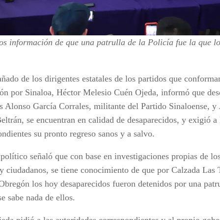
s información de que una patrulla de la Policía fue la que l
ado de los dirigentes estatales de los partidos que conforma
ón por Sinaloa, Héctor Melesio Cuén Ojeda, informó que des
s Alonso García Corrales, militante del Partido Sinaloense, y
eltrán, se encuentran en calidad de desaparecidos, y exigió a 
ondientes su pronto regreso sanos y a salvo.
 político señaló que con base en investigaciones propias de los
y ciudadanos, se tiene conocimiento de que por Calzada Las 
Obregón los hoy desaparecidos fueron detenidos por una patrul
se sabe nada de ellos.
eda pidió a las autoridades correspondientes y al propio gobe