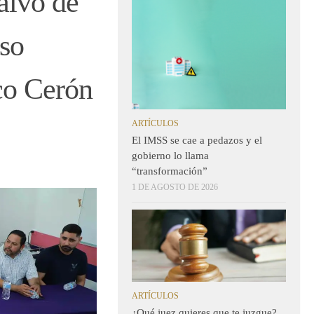
alvo de
so
co Cerón
ARTÍCULOS
El IMSS se cae a pedazos y el
gobierno lo llama
“transformación”
1 DE AGOSTO DE 2026
ARTÍCULOS
¿Qué juez quieres que te juzgue?