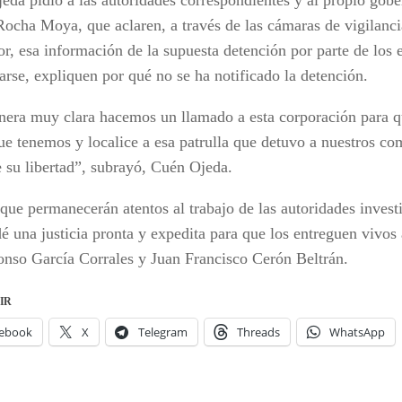
ocha Moya, que aclaren, a través de las cámaras de vigilanci
or, esa información de la supuesta detención por parte de los e
arse, expliquen por qué no se ha notificado la detención.
era muy clara hacemos un llamado a esta corporación para qu
ue tenemos y localice a esa patrulla que detuvo a nuestros co
e su libertad”, subrayó, Cuén Ojeda.
que permanecerán atentos al trabajo de las autoridades invest
dé una justicia pronta y expedita para que los entreguen vivo
onso García Corrales y Juan Francisco Cerón Beltrán.
IR
ebook
X
Telegram
Threads
WhatsApp