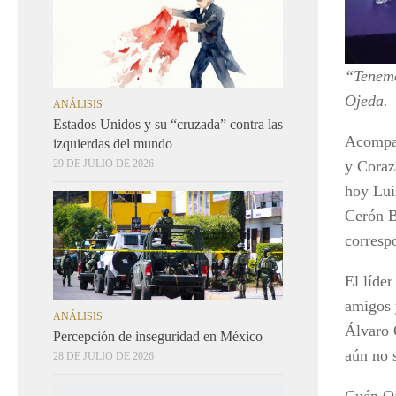
“Tenemo
Ojeda.
ANÁLISIS
Estados Unidos y su “cruzada” contra las
Acompañ
izquierdas del mundo
y Coraz
29 DE JULIO DE 2026
hoy Lui
Cerón B
corresp
El líder
amigos 
ANÁLISIS
Álvaro 
Percepción de inseguridad en México
aún no 
28 DE JULIO DE 2026
Cuén Oj