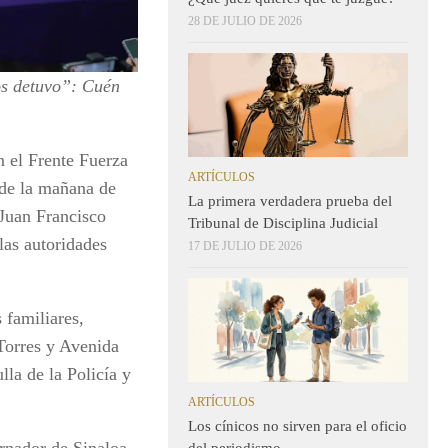
28 DE JULIO DE 2026
os detuvo”: Cuén
n el Frente Fuerza
ARTÍCULOS
de la mañana de
La primera verdadera prueba del
 Juan Francisco
Tribunal de Disciplina Judicial
las autoridades
17 DE JULIO DE 2026
 familiares,
Torres y Avenida
la de la Policía y
ARTÍCULOS
Los cínicos no sirven para el oficio
rnador de Sinaloa,
del periodismo