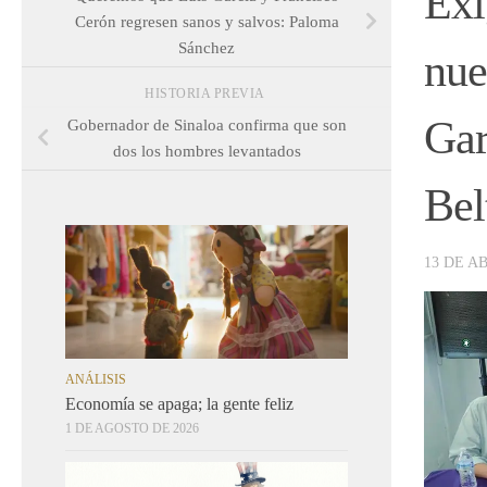
Exi
Cerón regresen sanos y salvos: Paloma
Sánchez
nue
HISTORIA PREVIA
Gar
Gobernador de Sinaloa confirma que son
dos los hombres levantados
Bel
13 DE AB
ANÁLISIS
Economía se apaga; la gente feliz
1 DE AGOSTO DE 2026