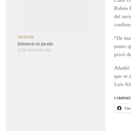
ANÁLISIS
Rubén R
Infonavit en picada
22 DE JULIO DE 2026
del sect
confirm
“De man
punto q
privó d
Añadió 
que se 
Luis Al
COMPART
Fac