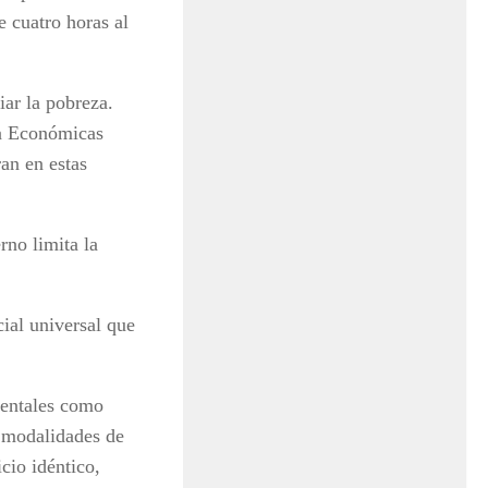
e cuatro horas al
.
ar la pobreza.
ia Económicas
an en estas
rno limita la
ial universal que
mentales como
s modalidades de
cio idéntico,