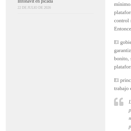
Infonavit en picada
mínimo.
22 DE JULIO DE 2026
platafo
control
Entonces
El gobie
garanti
bonito,
platafo
El prin
trabajo
L
p
m
p