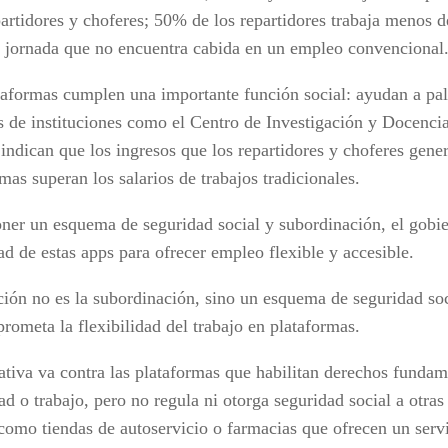
partidores y choferes; 50% de los repartidores trabaja menos d
a jornada que no encuentra cabida en un empleo convencional
taformas cumplen una importante función social: ayudan a pali
s de instituciones como el Centro de Investigación y Docenc
indican que los ingresos que los repartidores y choferes gener
mas superan los salarios de trabajos tradicionales.
ner un esquema de seguridad social y subordinación, el gobie
ad de estas apps para ofrecer empleo flexible y accesible.
ción no es la subordinación, sino un esquema de seguridad soc
rometa la flexibilidad del trabajo en plataformas.
iativa va contra las plataformas que habilitan derechos funda
ad o trabajo, pero no regula ni otorga seguridad social a otra
 como tiendas de autoservicio o farmacias que ofrecen un servi