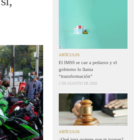
sí,
ARTÍCULOS
El IMSS se cae a pedazos y el
gobierno lo llama
“transformación”
1 DE AGOSTO DE 2026
ARTÍCULOS
¿Qué juez quieres que te juzgue?