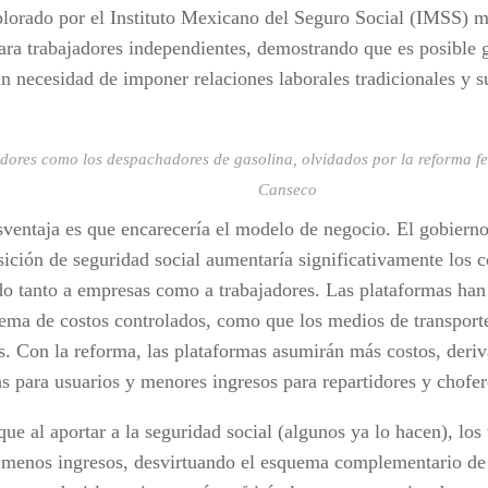
plorado por el Instituto Mexicano del Seguro Social (IMSS) 
para trabajadores independientes, demostrando que es posible 
sin necesidad de imponer relaciones laborales tradicionales y 
dores como los despachadores de gasolina, olvidados por la reforma f
Canseco
sventaja es que encarecería el modelo de negocio. El gobier
sición de seguridad social aumentaría significativamente los c
do tanto a empresas como a trabajadores. Las plataformas han
ema de costos controlados, como que los medios de transporte
s. Con la reforma, las plataformas asumirán más costos, deriv
as para usuarios y menores ingresos para repartidores y chofe
ue al aportar a la seguridad social (algunos ya lo hacen), los
 menos ingresos, desvirtuando el esquema complementario de 