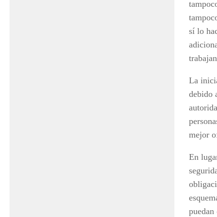
tampoco
tampoco
sí lo ha
adicion
trabaja
La inici
debido a
autorid
persona
mejor of
En lugar
segurid
obligac
esquema
puedan 