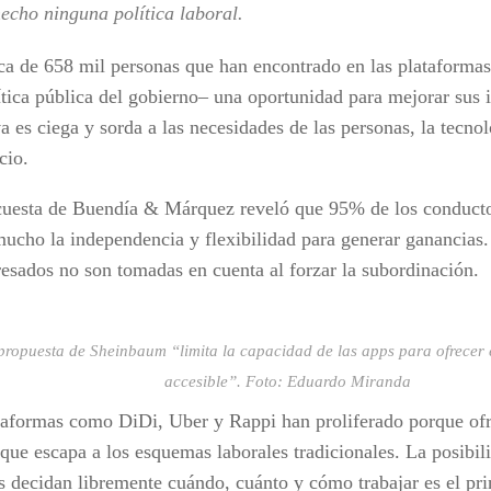
echo ninguna política laboral.
ca de 658 mil personas que han encontrado en las plataformas
ítica pública del gobierno– una oportunidad para mejorar sus 
va es ciega y sorda a las necesidades de las personas, la tecno
cio.
uesta de Buendía & Márquez reveló que 95% de los conductor
mucho la independencia y flexibilidad para generar ganancias.
eresados no son tomadas en cuenta al forzar la subordinación.
propuesta de Sheinbaum “limita la capacidad de las apps para ofrecer e
accesible”. Foto: Eduardo Miranda
taformas como DiDi, Uber y Rappi han proliferado porque ofr
que escapa a los esquemas laborales tradicionales. La posibil
s decidan libremente cuándo, cuánto y cómo trabajar es el prin