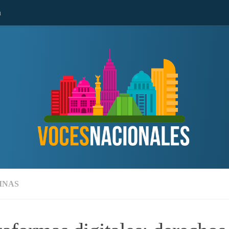
n
MNAS