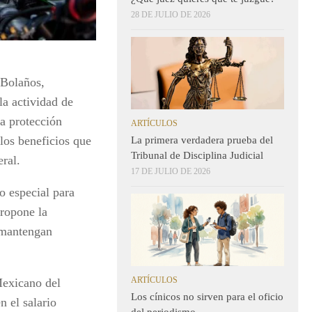
28 DE JULIO DE 2026
 Bolaños,
la actividad de
la protección
ARTÍCULOS
 los beneficios que
La primera verdadera prueba del
Tribunal de Disciplina Judicial
eral.
17 DE JULIO DE 2026
o especial para
propone la
 mantengan
ARTÍCULOS
Mexicano del
Los cínicos no sirven para el oficio
n el salario
del periodismo