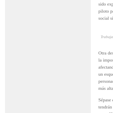
sido ex
piloto 
social 
Trabaja
Otra de
la impo
afectan
un esqu
persona
más alt
Sépase q
tendrán