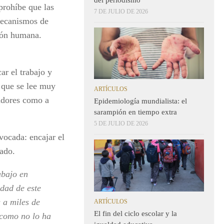
prohíbe que las
7 DE JULIO DE 2026
 mecanismos de
ción humana.
ar el trabajo y
o que se lee muy
ARTÍCULOS
jadores como a
Epidemiología mundialista: el
sarampión en tiempo extra
5 DE JULIO DE 2026
vocada: encajar el
ado.
abajo en
idad de este
 a miles de
ARTÍCULOS
El fin del ciclo escolar y la
 como no lo ha