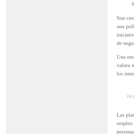
h
Son cer
una pol
iniciati
de nego
Una enc
valora 
los int
La 
Las pla
empleo 
persona