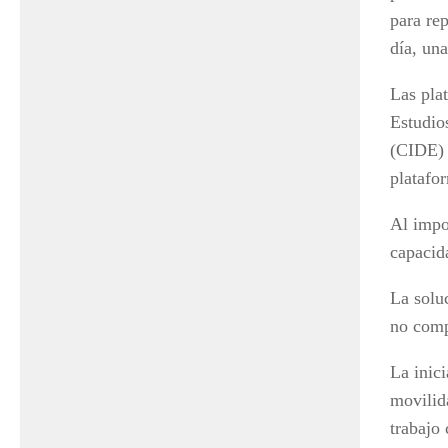
para re
día, un
Las pla
Estudio
(CIDE) 
platafor
Al impo
capacid
La solu
no comp
La inic
movilid
trabajo