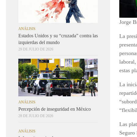
Jorge B
ANÁLISIS
La pres
Estados Unidos y su “cruzada” contra las
izquierdas del mundo
presenta
29 DE JULIO DE 2026
persona
laboral,
estas pl
La inici
reparti
“subord
ANÁLISIS
Percepción de inseguridad en México
“flexib
28 DE JULIO DE 2026
Las pla
ANÁLISIS
Seguro S