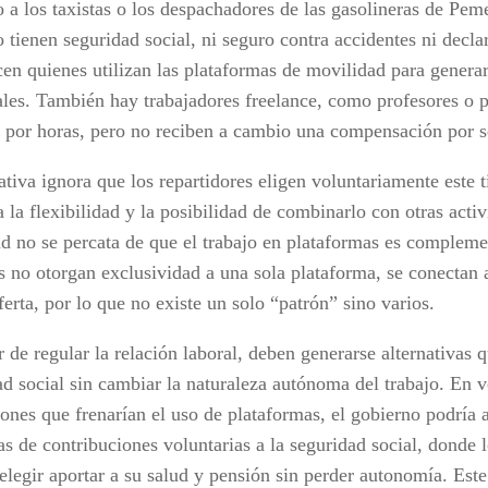
 a los taxistas o los despachadores de las gasolineras de Pem
 tienen seguridad social, ni seguro contra accidentes ni decla
cen quienes utilizan las plataformas de movilidad para genera
ales. También hay trabajadores freelance, como profesores o p
n por horas, pero no reciben a cambio una compensación por s
ativa ignora que los repartidores eligen voluntariamente este t
 la flexibilidad y la posibilidad de combinarlo con otras acti
ad no se percata de que el trabajo en plataformas es compleme
s no otorgan exclusividad a una sola plataforma, se conectan 
erta, por lo que no existe un solo “patrón” sino varios.
 de regular la relación laboral, deben generarse alternativas 
ad social sin cambiar la naturaleza autónoma del trabajo. En 
iones que frenarían el uso de plataformas, el gobierno podría 
s de contribuciones voluntarias a la seguridad social, donde l
elegir aportar a su salud y pensión sin perder autonomía. Est