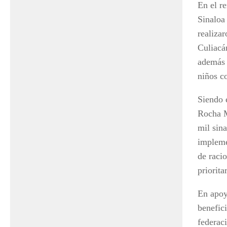
En el r
Sinaloa
realiza
Culiacá
además 
niños c
Siendo 
Rocha M
mil sin
impleme
de raci
priorita
En apoy
benefic
federac