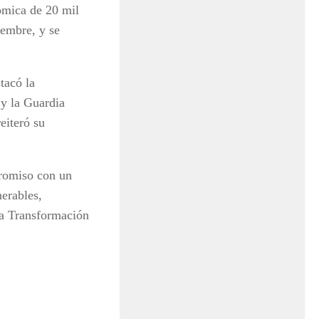
nómica de 20 mil
iembre, y se
tacó la
 y la Guardia
eiteró su
romiso con un
nerables,
rta Transformación