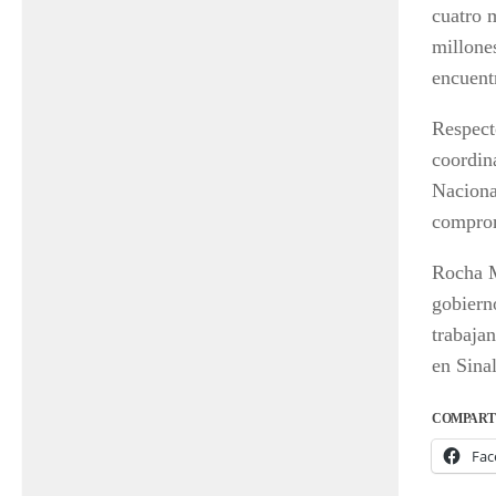
cuatro 
millone
encuent
Respecto
coordin
Naciona
comprom
Rocha M
gobiern
trabajan
en Sina
COMPART
Fac