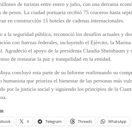
millones de turistas entre enero y julio, con una derrama eco
s de pesos. La ciudad portuaria recibió 75 cruceros hasta sept
ran en construcción 15 hoteles de cadenas internacionales.
 a la seguridad pública, reconoció los desafíos actuales y des
ación con fuerzas federales, incluyendo el Ejército, la Marina
l. Agradeció el apoyo de la presidenta Claudia Sheinbaum y r
iso de restaurar la paz y tranquilidad en la entidad.
oya concluyó esta parte de su Informe reafirmando su comp
o humanista que prioriza el bienestar de las personas más vul
do por la justicia social y siguiendo los principios de la Cua
loa.
IR
ebook
X
Telegram
Threads
WhatsApp