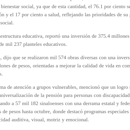
 bienestar social, ya que de esta cantidad, el 76.1 por ciento s
n y el 17 por ciento a salud, reflejando las prioridades de su
social.
aestructura educativa, reportó una inversión de 375.4 millones
de mil 237 planteles educativos.
 dijo que se realizaron mil 574 obras diversas con una inversi
lones de pesos, orientadas a mejorar la calidad de vida en c
s.
ema de atención a grupos vulnerables, mencionó que un logro s
 universalización de la pensión para personas con discapacida
iando a 57 mil 182 sinaloenses con una derrama estatal y fed
s de pesos hasta octubre, donde destacó programas especiales
cidad auditiva, visual, motriz y emocional.