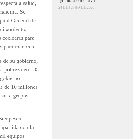
igualdad educativa
especta a salud,
28 DE JUNIO DE 2026
 materna. Se
pital General de
quipamiento;
 cocleares para
as para menores.
s de su gobierno,
la pobreza en 185
 gobierno
s de 10 millones
nsas a grupos
Bienpesca”
mpartida con la
mil equipos