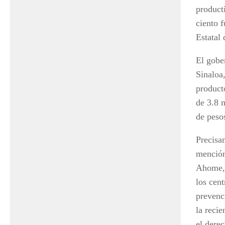
product
ciento 
Estatal 
El gobe
Sinaloa
product
de 3.8 
de peso
Precisa
mención
Ahome, 
los cent
prevenc
la recie
el derec