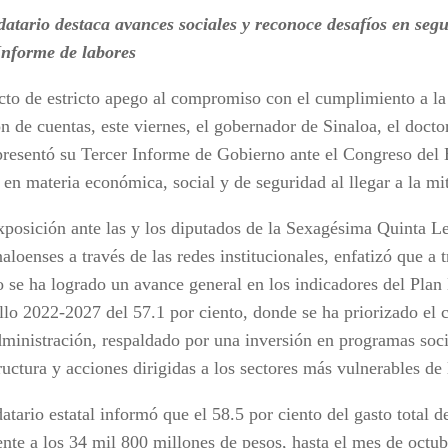
atario destaca avances sociales y reconoce desafíos en segu
Informe de labores
cto de estricto apego al compromiso con el cumplimiento a la 
ón de cuentas, este viernes, el gobernador de Sinaloa, el doc
resentó su Tercer Informe de Gobierno ante el Congreso del 
 en materia económica, social y de seguridad al llegar a la m
xposición ante las y los diputados de la Sexagésima Quinta Leg
naloenses a través de las redes institucionales, enfatizó que a 
 se ha logrado un avance general en los indicadores del Plan 
llo 2022-2027 del 57.1 por ciento, donde se ha priorizado el 
dministración, respaldado por una inversión en programas soci
ructura y acciones dirigidas a los sectores más vulnerables de
tario estatal informó que el 58.5 por ciento del gasto total de
ente a los 34 mil 800 millones de pesos, hasta el mes de octub