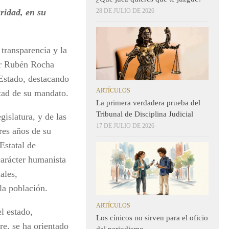
ridad, en su
28 DE JULIO DE 2026
transparencia y la
tor Rubén Rocha
Estado, destacando
ARTÍCULOS
itad de su mandato.
La primera verdadera prueba del
Tribunal de Disciplina Judicial
islatura, y de las
17 DE JULIO DE 2026
tres años de su
Estatal de
carácter humanista
ales,
 la población.
ARTÍCULOS
l estado,
Los cínicos no sirven para el oficio
re, se ha orientado
del periodismo