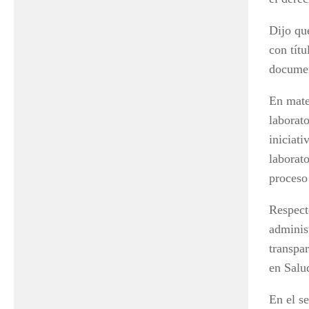
Dijo que
con títu
documen
En mate
laborat
iniciati
laborato
proceso
Respect
adminis
transpar
en Salu
En el s