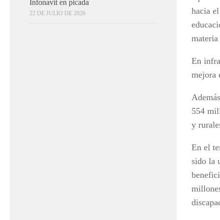
Infonavit en picada
hacia el
22 DE JULIO DE 2026
educació
materia 
En infr
mejora 
Además,
554 mil
y rurale
En el t
sido la
benefic
millone
discapa