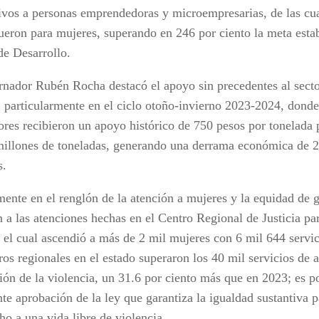
ivos a personas emprendedoras y microempresarias, de las cu
fueron para mujeres, superando en 246 por ciento la meta estab
de Desarrollo.
rnador Rubén Rocha destacó el apoyo sin precedentes al secto
, particularmente en el ciclo otoño-invierno 2023-2024, donde
ores recibieron un apoyo histórico de 750 pesos por tonelada
millones de toneladas, generando una derrama económica de 2
s.
mente en el renglón de la atención a mujeres y la equidad de 
 a las atenciones hechas en el Centro Regional de Justicia pa
el cual ascendió a más de 2 mil mujeres con 6 mil 644 servic
ros regionales en el estado superaron los 40 mil servicios de 
ión de la violencia, un 31.6 por ciento más que en 2023; es p
nte aprobación de la ley que garantiza la igualdad sustantiva 
ho a una vida libre de violencia.