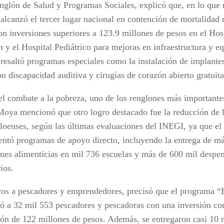
englón de Salud y Programas Sociales, explicó que, en lo que r
 alcanzó el tercer lugar nacional en contención de mortalidad
ron inversiones superiores a 123.9 millones de pesos en el Hos
n y el Hospital Pediátrico para mejoras en infraestructura y e
resaltó programas especiales como la instalación de implantes
on discapacidad auditiva y cirugías de corazón abierto gratuit
el combate a la pobreza, uno de los renglones más importante
oya mencionó que otro logro destacado fue la reducción de 
aloenses, según las últimas evaluaciones del INEGI, ya que el
ntó programas de apoyo directo, incluyendo la entrega de má
ones alimenticias en mil 736 escuelas y más de 600 mil despe
rios.
os a pescadores y emprendedores, precisó que el programa “
ió a 32 mil 553 pescadores y pescadoras con una inversión co
ión de 122 millones de pesos. Además, se entregaron casi 10 