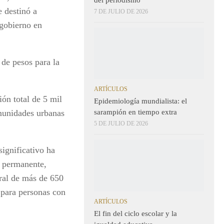
e destinó a
7 DE JULIO DE 2026
 gobierno en
 de pesos para la
ARTÍCULOS
ón total de 5 mil
Epidemiología mundialista: el
omunidades urbanas
sarampión en tiempo extra
5 DE JULIO DE 2026
ignificativo ha
d permanente,
eral de más de 650
 para personas con
ARTÍCULOS
El fin del ciclo escolar y la