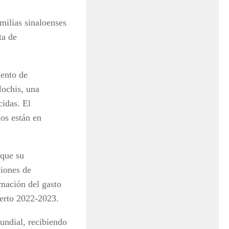
milias sinaloenses
ta de
iento de
Mochis, una
cidas. El
dos están en
 que su
ciones de
rmación del gasto
ierto 2022-2023.
undial, recibiendo