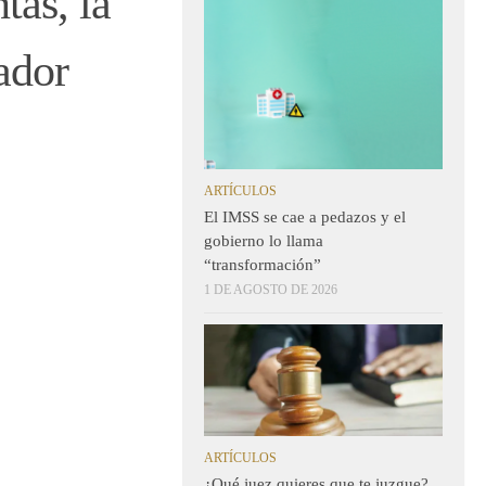
tas, la
ador
ARTÍCULOS
El IMSS se cae a pedazos y el
gobierno lo llama
“transformación”
1 DE AGOSTO DE 2026
ARTÍCULOS
¿Qué juez quieres que te juzgue?