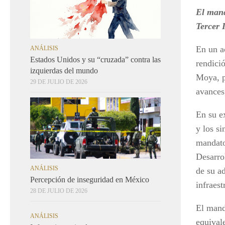
El mand
Tercer 
En un a
ANÁLISIS
Estados Unidos y su “cruzada” contra las
rendici
izquierdas del mundo
Moya, p
29 DE JULIO DE 2026
avances
En su e
y los si
mandato
Desarro
ANÁLISIS
de su a
Percepción de inseguridad en México
infraest
28 DE JULIO DE 2026
El manda
ANÁLISIS
equival