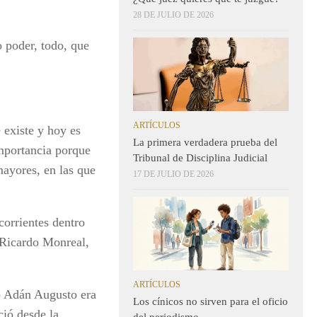
28 DE JULIO DE 2026
 poder, todo, que
ARTÍCULOS
existe y hoy es
La primera verdadera prueba del
importancia porque
Tribunal de Disciplina Judicial
mayores, en las que
17 DE JULIO DE 2026
orrientes dentro
 Ricardo Monreal,
ARTÍCULOS
 Adán Augusto era
Los cínicos no sirven para el oficio
ció desde la
del periodismo