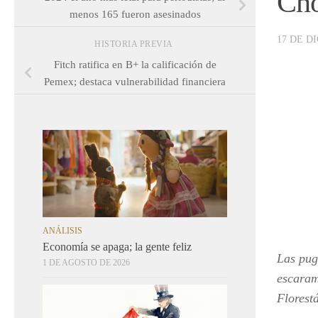
Cho
menos 165 fueron asesinados
17 DE D
HISTORIA PREVIA
Fitch ratifica en B+ la calificación de
Pemex; destaca vulnerabilidad financiera
ANÁLISIS
Economía se apaga; la gente feliz
Las pug
1 DE AGOSTO DE 2026
escaram
Florest