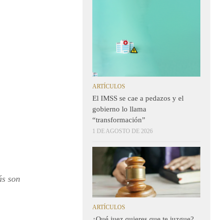
ARTÍCULOS
El IMSS se cae a pedazos y el
gobierno lo llama
“transformación”
1 DE AGOSTO DE 2026
ás son
ARTÍCULOS
¿Qué juez quieres que te juzgue?