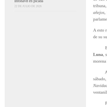
Infonavit en picada
tribuna
22 DE JULIO DE 2026
añejos,
parlame
A esto 
de su s
Esa mi
Luna
, 
morena 
A esto,
sábado,
Navidad
ventani
Pero ya