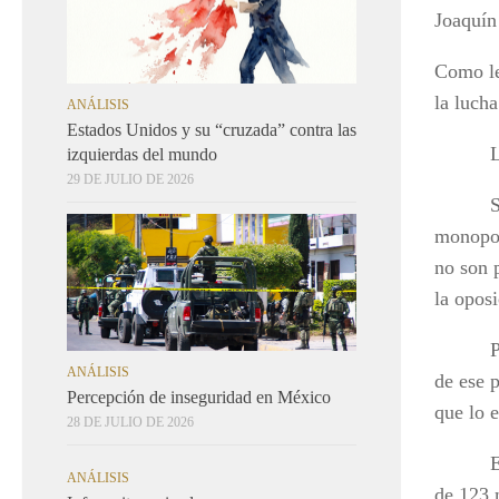
Joaquín
Como le
la luch
ANÁLISIS
Estados Unidos y su “cruzada” contra las
Lo de
izquierdas del mundo
29 DE JULIO DE 2026
Sí, el 
monopol
no son p
la oposi
Por eso
ANÁLISIS
de ese 
Percepción de inseguridad en México
que lo 
28 DE JULIO DE 2026
El choq
ANÁLISIS
de 123 