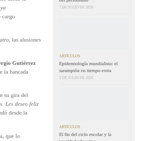
 ya
7 DE JULIO DE 2026
e cargo
atro,
las alusiones
ARTÍCULOS
ergio Gutiérrez
Epidemiología mundialista: el
sarampión en tiempo extra
e la bancada
5 DE JULIO DE 2026
 su gira del
. Les deseo feliz
ndó desde la
ARTÍCULOS
El fin del ciclo escolar y la
, que lo