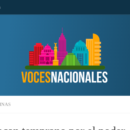
n
MNAS