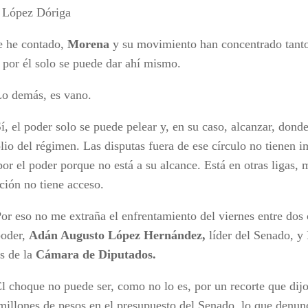
 López Dóriga
 he contado,
Morena
y su movimiento han concentrado tanto
a por él solo se puede dar ahí mismo.
más, es vano.
poder solo se puede pelear y, en su caso, alcanzar, donde 
io del régimen. Las disputas fuera de ese círculo no tienen 
or el poder porque no está a su alcance. Está en otras ligas, 
ción no tiene acceso.
 no me extraña el enfrentamiento del viernes entre dos c
poder,
Adán Augusto López Hernández,
líder del Senado, y
es de la
Cámara de Diputados.
ue no puede ser, como no lo es, por un recorte que dijo
millones de pesos en el presupuesto del Senado, lo que denun