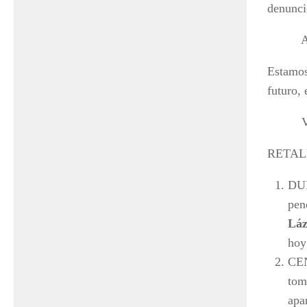
denunci
Anoche
Estamos
futuro, 
Vendrán
RETAL
DU
pen
Láz
hoy
CEN
tom
apa