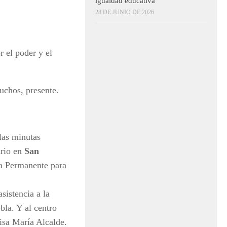
igualdad educativa
28 DE JUNIO DE 2026
r el poder y el
chos, presente.
las minutas
ario en
San
 la Permanente para
sistencia a la
la. Y al centro
isa María Alcalde.