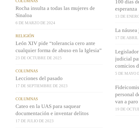
COLUMNAS
100 días d
Rocha insulta a todas las mujeres de
esperanza
Sinaloa
13 DE ENERO
6 DE MARZO DE 2024
La náusea 
RELIGIÓN
17 DE ABRIL
León XIV pide “tolerancia cero ante
cualquier forma de abuso en la Iglesia”
Legislador
23 DE OCTUBRE DE 2025
judicial p
comicios 
COLUMNAS
5 DE MAYO D
Lecciones del pasado
17 DE SEPTIEMBRE DE 2023
Fideicomis
personal de
COLUMNAS
van a paro
Cateo en la UAS para saquear
19 DE OCTU
documentación e inventar delitos
17 DE JULIO DE 2023