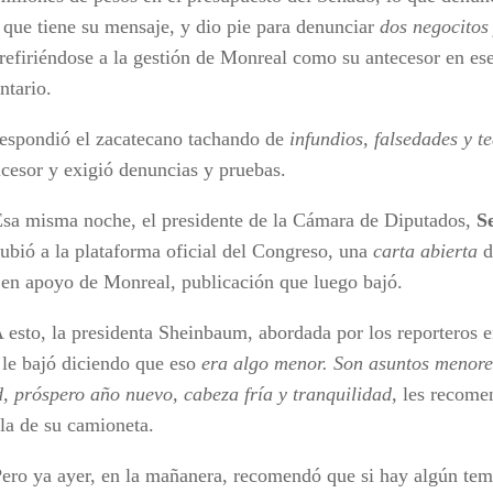
, que tiene su mensaje, y dio pie para denunciar
dos negocitos
refiriéndose a la gestión de Monreal como su antecesor en es
ntario.
respondió el zacatecano tachando de
infundios, falsedades y te
ucesor y exigió denuncias y pruebas.
sma noche, el presidente de la Cámara de Diputados,
S
subió a la plataforma oficial del Congreso, una
carta abierta
d
en apoyo de Monreal, publicación que luego bajó.
 la presidenta Sheinbaum, abordada por los reporteros en
 le bajó diciendo que eso
era algo menor. Son asuntos menores
, próspero año nuevo, cabeza fría y tranquilidad,
les recome
lla de su camioneta.
 ayer, en la mañanera, recomendó que si hay algún tema