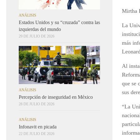
Mirtha
ANÁLISIS
Estados Unidos y su “cruzada” contra las
La Univ
izquierdas del mundo
institu
29 DE JULIO DE 2026
más inf
Leonard
Al inst
Reforma
que se 
ANÁLISIS
sus der
Percepción de inseguridad en México
28 DE JULIO DE 2026
“La Uni
nacional
ANÁLISIS
particul
Infonavit en picada
informa
22 DE JULIO DE 2026