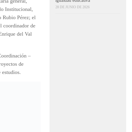
igualdad educativa
aria general,
28 DE JUNIO DE 2026
o Institucional,
 Rubio Pérez; el
el coordinador de
Enrique del Val
Coordinación –
royectos de
 estudios.