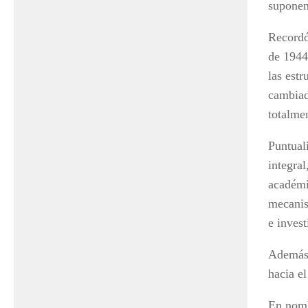
suponen
Recordó
de 1944 
las est
cambiad
totalmen
Puntuali
integral
académi
mecanis
e invest
Además,
hacia el
En nomb