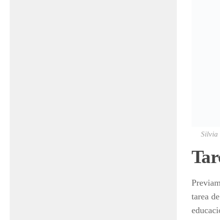
Silvi
Tar
Previam
tarea de
educaci