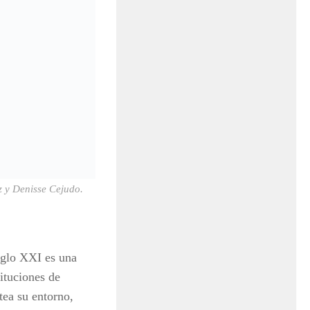
 y Denisse Cejudo.
iglo XXI es una
tituciones de
tea su entorno,