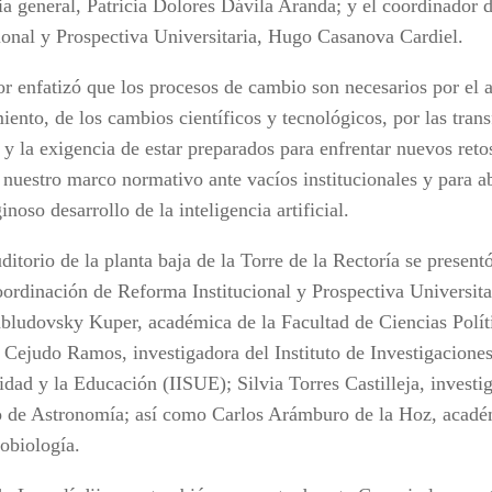
ria general, Patricia Dolores Dávila Aranda; y el coordinador
cional y Prospectiva Universitaria, Hugo Casanova Cardiel.
or enfatizó que los procesos de cambio son necesarios por el
iento, de los cambios científicos y tecnológicos, por las tran
 y la exigencia de estar preparados para enfrentar nuevos ret
 nuestro marco normativo ante vacíos institucionales y para 
ginoso desarrollo de la inteligencia artificial.
ditorio de la planta baja de la Torre de la Rectoría se presen
oordinación de Reforma Institucional y Prospectiva Universitar
bludovsky Kuper, académica de la Facultad de Ciencias Políti
 Cejudo Ramos, investigadora del Instituto de Investigaciones
idad y la Educación (IISUE); Silvia Torres Castilleja, investi
to de Astronomía; así como Carlos Arámburo de la Hoz, académ
obiología.