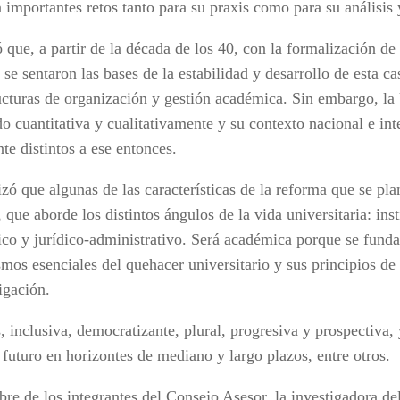
 importantes retos tanto para su praxis como para su análisis
 que, a partir de la década de los 40, con la formalización de
se sentaron las bases de la estabilidad y desarrollo de esta ca
ructuras de organización y gestión académica. Sin embargo, la
o cuantitativa y cualitativamente y su contexto nacional e int
te distintos a ese entonces.
zó que algunas de las características de la reforma que se pla
, que aborde los distintos ángulos de la vida universitaria: inst
co y jurídico-administrativo. Será académica porque se funda 
mos esenciales del quehacer universitario y sus principios de 
igación.
 inclusiva, democratizante, plural, progresiva y prospectiva, 
 futuro en horizontes de mediano y largo plazos, entre otros.
re de los integrantes del Consejo Asesor, la investigadora d