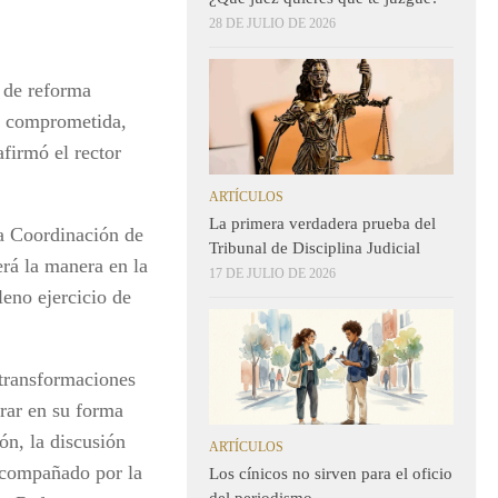
28 DE JULIO DE 2026
 de reforma
ás comprometida,
firmó el rector
ARTÍCULOS
La primera verdadera prueba del
la Coordinación de
Tribunal de Disciplina Judicial
erá la manera en la
17 DE JULIO DE 2026
leno ejercicio de
 transformaciones
erar en su forma
ión, la discusión
ARTÍCULOS
acompañado por la
Los cínicos no sirven para el oficio
del periodismo