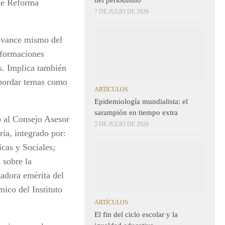
 de Reforma
7 DE JULIO DE 2026
 avance mismo del
sformaciones
os. Implica también
abordar temas como
ARTÍCULOS
Epidemiología mundialista: el
sarampión en tiempo extra
tó al Consejo Asesor
5 DE JULIO DE 2026
ia, integrado por:
cas y Sociales;
 sobre la
gadora emérita del
ico del Instituto
ARTÍCULOS
El fin del ciclo escolar y la