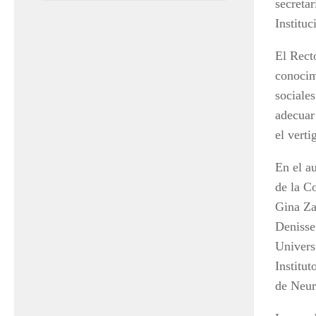
secreta
Institu
El Rect
conocim
sociales
adecuar
el verti
En el au
de la C
Gina Za
Denisse
Univers
Institu
de Neur