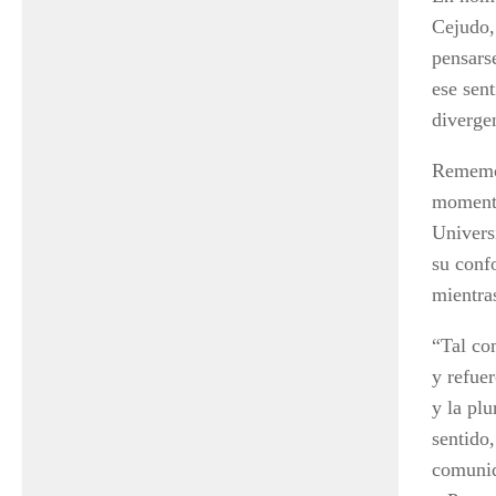
Cejudo,
pensars
ese sent
diverge
Rememor
momento
Universi
su conf
mientras
“Tal co
y refuer
y la plu
sentido
comunid