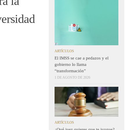
ra la
versidad
ARTÍCULOS
El IMSS se cae a pedazos y el
gobierno lo llama
“transformación”
1 DE AGOSTO DE 2026
ARTÍCULOS
¿Qué juez quieres que te juzgue?