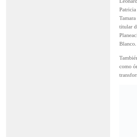
Leonard
Patricia
Tamara 
titular
Planeac
Blanco.
También
como ór
transfo