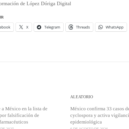
ormación de López Dóriga Digital
IR
ebook
X
Telegram
Threads
WhatsApp
S
ALEATORIO
 a México en la lista de
México confirma 33 casos d
por falsificación de
cyclospora y activa vigilanc
farmacéuticos
epidemiológica
 DE 2025
6 DE AGOSTO DE 2026