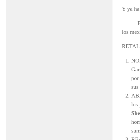
Y ya ha
Pero ah
los mex
RETAL
NOM
Gar
por
sus
ABR
los
Sh
hom
sum
REA