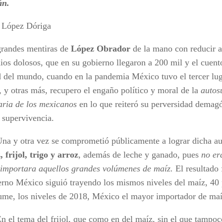
án.
 López Dóriga
grandes mentiras de
López Obrador
de la mano con reducir a
ios dolosos, que en su gobierno llegaron a 200 mil y el cuent
d del mundo, cuando en la pandemia México tuvo el tercer lu
, y otras más, recupero el engaño político y moral de la
autos
aria de los mexicanos
en lo que reiteró su perversidad demagó
 supervivencia.
tra vez se comprometió públicamente a lograr dicha aut
 frijol, trigo y arroz
, además de leche y ganado, pues
no er
importara aquellos grandes volúmenes de maíz.
El resultado 
erno México siguió trayendo los mismos niveles del maíz, 40 
ume, los niveles de 2018, México el mayor importador de ma
ema del frijol, que como en del maíz, sin el que tampoco 