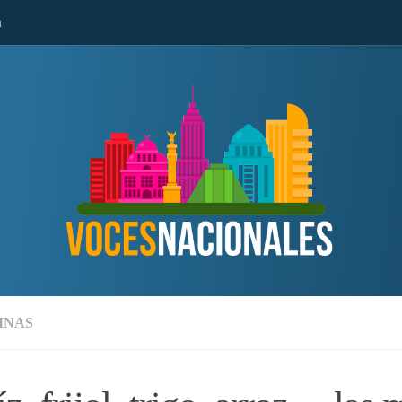
n
MNAS