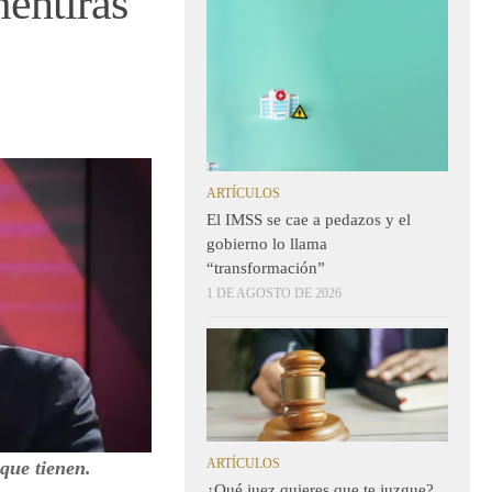
mentiras
ARTÍCULOS
El IMSS se cae a pedazos y el
gobierno lo llama
“transformación”
1 DE AGOSTO DE 2026
ARTÍCULOS
 que tienen.
¿Qué juez quieres que te juzgue?