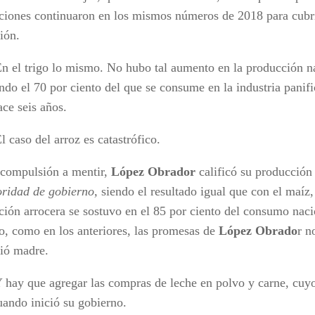
ciones continuaron en los mismos números de 2018 para cubri
ión.
rigo lo mismo. No hubo tal aumento en la producción nac
ndo el 70 por ciento del que se consume en la industria panifi
ce seis años.
o del arroz es catastrófico.
 compulsión a mentir,
López Obrador
calificó su producció
oridad de gobierno,
siendo el resultado igual que con el maíz, f
ción arrocera se sostuvo en el 85 por ciento del consumo nac
so, como en los anteriores, las promesas de
López Obrado
r n
lió madre.
ue agregar las compras de leche en polvo y carne, cuyos
ando inició su gobierno.