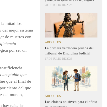
28 DE JULIO DE 2026
 la mitad los
o del mejor sistema
gar de muertes con
ARTÍCULOS
uficiencia
La primera verdadera prueba del
gica por ser un
Tribunal de Disciplina Judicial
17 DE JULIO DE 2026
osuficiencia
a aceptable que
fue que al final de
por ciento del que
íz del mundo,
ARTÍCULOS
Los cínicos no sirven para el oficio
hay país, las
del periodismo