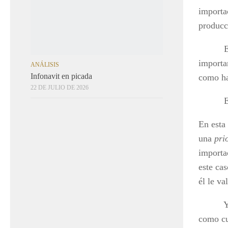
ANÁLISIS
importa
Infonavit en picada
producc
22 DE JULIO DE 2026
En el t
importa
como ha
El cas
En esta
una
pri
importa
este ca
él le va
Y hay q
como cu