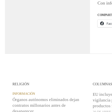
Con inf
COMPART
Fac
RELIGIÓN
COLUMNA
INFORMACIÓN
EU incluye
Órganos autónomos eliminados dejan
vigilancia 
contratos millonarios antes de
productos 
desaparecer
29 DE ABRIL