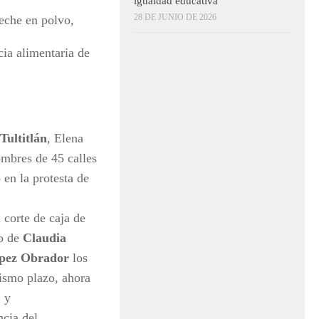
igualdad educativa
28 DE JUNIO DE 2026
eche en polvo,
ia alimentaria de
Tultitlán
, Elena
mbres de 45 calles
 en la protesta de
l corte de caja de
no de
Claudia
pez Obrador
los
ismo plazo, ahora
; y
ncia del