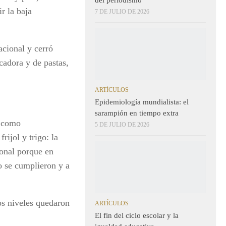
r la baja
7 DE JULIO DE 2026
ional y cerró
cadora y de pastas,
ARTÍCULOS
Epidemiología mundialista: el
sarampión en tiempo extra
n como
5 DE JULIO DE 2026
rijol y trigo: la
ional porque en
o se cumplieron y a
 niveles quedaron
ARTÍCULOS
El fin del ciclo escolar y la