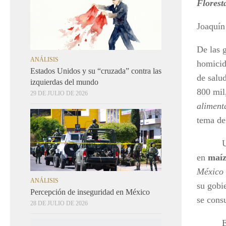
Florest
Joaquín
De las 
ANÁLISIS
homicid
Estados Unidos y su “cruzada” contra las
de salu
izquierdas del mundo
800 mil
29 DE JULIO DE 2026
aliment
tema de
Una y o
en
maíz,
México 
ANÁLISIS
su gobi
Percepción de inseguridad en México
se cons
28 DE JULIO DE 2026
En el t