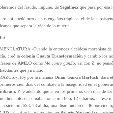
blaremos del fraude, impune, de
Segalmex
que pasa por esa l
í quedó otro de sus engaños trágicos: el de la subsistenc
icanos que separa la vida de la muerte.
ES
ENCLATURA.-Cuando la entonces alcaldesa morenista de
cía, creó la
colonia Cuarta Transformación
y cambió los no
 frases de
AMLO
como
Me canso ganZo
, así con Z, no pensó
 habitantes que ya inicio;
AZOS.- Hoy por la mañana
Omar García Harfuch
, dará e
 primeros cien días del combate a la inseguridad en el gobier
einbaum
. Y le adelanto que si en los primeros cien días de
Ló
icidios dolosos sumaban once mil 866, 121 diarios, en ese m
an siete mil 593, 78 al día, una disminución de 36 por ciento
JUSTE.- Hoy habrá reunión en
Palacio Nacional
con asiste