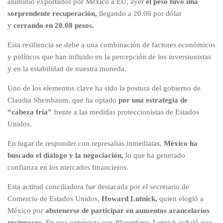
aluminio exportados por México a EU, ayer
el peso tuvo una
sorprendente recuperación,
llegando a 20.06 por dólar
y
cerrando en 20.08 pesos.
Esta resiliencia se debe a una combinación de factores económicos
y políticos que han influido en la percepción de los inversionistas
y en la estabilidad de nuestra moneda.
Uno de los elementos clave ha sido la postura del gobierno de
Claudia Sheinbaum, que ha optado
por una estrategia de
“cabeza fría”
frente a las medidas proteccionistas de Estados
Unidos.
En lugar de responder con represalias inmediatas,
México ha
buscado el diálogo y la negociación,
lo que ha generado
confianza en los mercados financieros.
Esta actitud conciliadora fue destacada por el secretario de
Comercio de Estados Unidos,
Howard Lutnick,
quien elogió a
México por
abstenerse de participar en aumentos arancelarios
recíprocos.
En una entrevista con
Bloomberg
, Lutnick señaló que