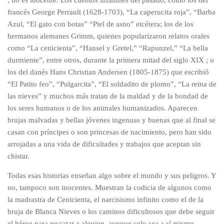
, no es inocente. Los cuentos infantiles del pasado, como los del
francés George Perrault (1628-1703), “La caperucita roja”, “Barba
Azul, “El gato con botas” “Piel de asno” etcétera; los de los
hermanos alemanes Grimm, quienes popularizaron relatos orales
como “La cenicienta”, “Hansel y Gretel,” “Rapunzel,” “La bella
durmiente”, entre otros, durante la primera mitad del siglo XIX ; o
los del danés Hans Christian Andersen (1805-1875) que escribió
“El Patito feo”, “Pulgarcita”, “El soldadito de plomo”, “La reina de
las nieves” y muchos más tratan de la maldad y de la bondad de
los seres humanos o de los animales humanizados. Aparecen
brujas malvadas y bellas jóvenes ingenuas y buenas que al final se
casan con príncipes o son princesas de nacimiento, pero han sido
arrojadas a una vida de dificultades y trabajos que aceptan sin
chistar.
Todas esas historias enseñan algo sobre el mundo y sus peligros. Y
no, tampoco son inocentes. Muestran la codicia de algunos como
la madrastra de Cenicienta, el narcisismo infinito como el de la
bruja de Blanca Nieves o los caminos dificultosos que debe seguir
el héroe para rescatar a alguien, aunque solo sea a sí mismo.