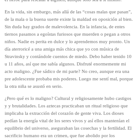
En la vida, sin embargo, más allá de las “cosas malas que pasan”,
de la mala o la buena suerte existe la maldad en oposición al bien.
Sin duda hay grados de malevolencia. En la infancia, de entes
tiernos pasamos a egoístas furiosos que muerden o pegan a otros
niños. Nadie es perita en dulce y lo aprendemos muy pronto. Un
día aterroricé a una amiga más chica que yo con música de
Stravinsky y contándole cuentos de miedo. Debo haber tenido 10
u 11 años, así que me sabía algunos. Disfruté enormemente mi
acto maligno. ¿Fue sádico de mi parte? No creo, aunque era una
pre adolescente probaba mis poderes. Luego me sentí mal, porque
la otra niña se asustó en serio.
¿Pero qué es lo maligno? Cultural y religiosamente hubo castigos
y y brutalidades. Los aztecas practicaban un ritual religioso que
implicaba la extracción del corazón de gente viva. Los dioses
pedían la energía vital de los seres vivos y así ellos mantenían el
equilibrio del universo, aseguraban las cosechas y la fertilidad. El
sacrificio humano era un crimen, que fue abolido por los