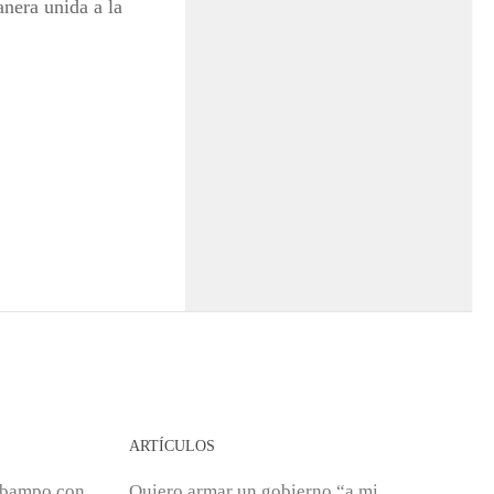
anera unida a la
ARTÍCULOS
obampo con
Quiero armar un gobierno “a mi