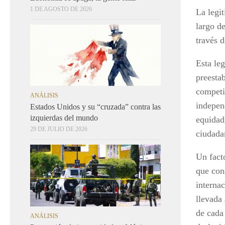
1 DE AGOSTO DE 2026
La legit
largo d
través d
Esta leg
preestab
competid
ANÁLISIS
indepen
Estados Unidos y su “cruzada” contra las
izquierdas del mundo
equidad
29 DE JULIO DE 2026
ciudadan
Un fact
que con
internac
llevada
de cada
ANÁLISIS