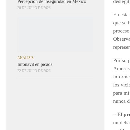
deslegit
Percepción de inseguridad en México
28 DE JULIO DE 2026
En estas
que se h
ANÁLISIS
Infonavit en picada
proceso 
22 DE JULIO DE 2026
Observa
represen
Por su 
American
informe
los vici
para mí
nunca d
– El pr
un debat