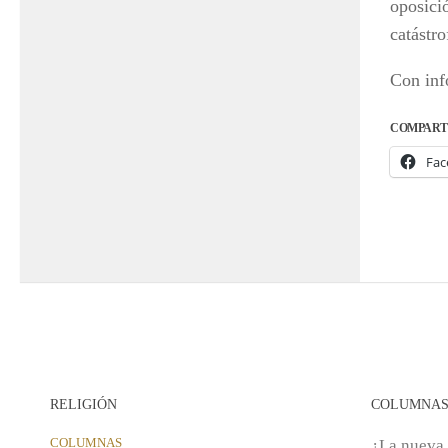
oposici
catástro
Con inf
COMPART
Fac
RELIGIÓN
COLUMNA
COLUMNAS
¿La nueva 