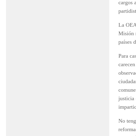
cargos a
partidis
La OEA 
Misión 
países d
Para cas
carecen 
observa
ciudada
comunes
justicia
imparti
No teng
reforma