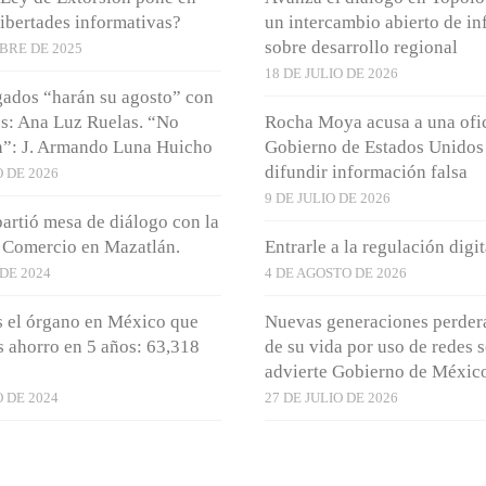
libertades informativas?
un intercambio abierto de i
sobre desarrollo regional
BRE DE 2025
18 DE JULIO DE 2026
ados “harán su agosto” con
s: Ana Luz Ruelas. “No
Rocha Moya acusa a una ofic
n”: J. Armando Luna Huicho
Gobierno de Estados Unidos
difundir información falsa
 DE 2026
9 DE JULIO DE 2026
rtió mesa de diálogo con la
 Comercio en Mazatlán.
Entrarle a la regulación digit
DE 2024
4 DE AGOSTO DE 2026
 el órgano en México que
Nuevas generaciones perder
 ahorro en 5 años: 63,318
de su vida por uso de redes s
advierte Gobierno de Méxic
 DE 2024
27 DE JULIO DE 2026