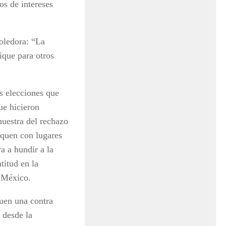
os de intereses
oledora: “La
ique para otros
as elecciones que
ue hicieron
muestra del rechazo
iquen con lugares
a a hundir a la
titud en la
a México.
quen una contra
 desde la