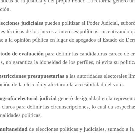
áticas de la justicia y del propio Poder. La reforma generó u
ción.
lecciones judiciales
pueden politizar al Poder Judicial, subor
es técnicas de los jueces a intereses políticos, incentivando q
e a la opinión pública en lugar de apegados al Estado de Der
todo de evaluación
para definir las candidaturas carece de cr
s, no garantiza la idoneidad de los perfiles, ni evita su politiz
estricciones presupuestarias
a las autoridades electorales lim
ción de la elección y afectaron la accesibilidad del voto.
ografía electoral judicial
generó desigualdad en la represent
s claros para definir las circunscripciones, lo cual da sospecha
nalidades políticas.
multaneidad
de elecciones políticas y judiciales, sumado a la