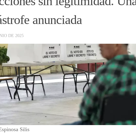
cciones sin legitimidad. Un
ástrofe anunciada
NIO DE 2025
Espinosa Silis