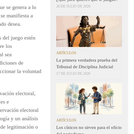
ue se genera a lo
28 DE JULIO DE 2026
se manifiesta a
rado desea.
s del juego estén
re los
ARTÍCULOS
al sea
La primera verdadera prueba del
diciones de
Tribunal de Disciplina Judicial
ccionar la voluntad
17 DE JULIO DE 2026
vación electoral,
les e
servación electoral
ogía y un análisis
ARTÍCULOS
 de legitimación o
Los cínicos no sirven para el oficio
del periodismo