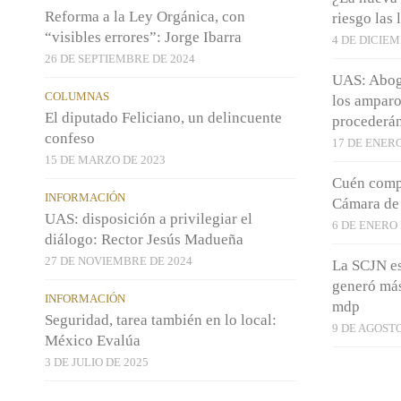
Reforma a la Ley Orgánica, con
riesgo las 
“visibles errores”: Jorge Ibarra
4 DE DICIEM
26 DE SEPTIEMBRE DE 2024
UAS: Abog
COLUMNAS
los amparo
El diputado Feliciano, un delincuente
procederá
confeso
17 DE ENERO
15 DE MARZO DE 2023
Cuén compa
INFORMACIÓN
Cámara de
UAS: disposición a privilegiar el
6 DE ENERO 
diálogo: Rector Jesús Madueña
27 DE NOVIEMBRE DE 2024
La SCJN es
generó más
INFORMACIÓN
mdp
Seguridad, tarea también en lo local:
9 DE AGOSTO
México Evalúa
3 DE JULIO DE 2025