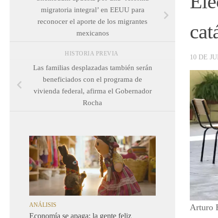
Ele
migratoria integral’ en EEUU para
reconocer el aporte de los migrantes
cat
mexicanos
HISTORIA PREVIA
10 DE JU
Las familias desplazadas también serán
beneficiados con el programa de
vivienda federal, afirma el Gobernador
Rocha
ANÁLISIS
Arturo 
Economía se apaga; la gente feliz