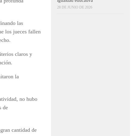
na profunda
igualdad educativa
28 DE JUNIO DE 2026
dinando las
ue los jueces fallen
echo.
iterios claros y
ación.
itaron la
atividad, no hubo
s de
 gran cantidad de