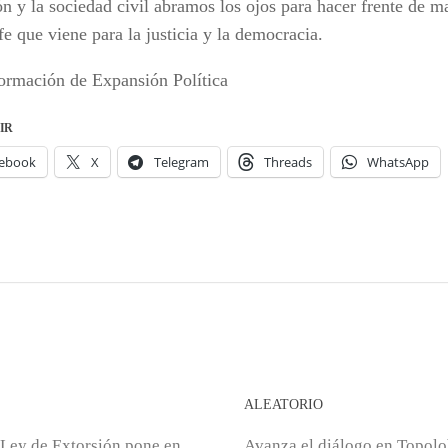
ón y la sociedad civil abramos los ojos para hacer frente de m
fe que viene para la justicia y la democracia.
ormación de Expansión Política
IR
ebook
X
Telegram
Threads
WhatsApp
S
ALEATORIO
Ley de Extorsión pone en
Avanza el diálogo en Topol