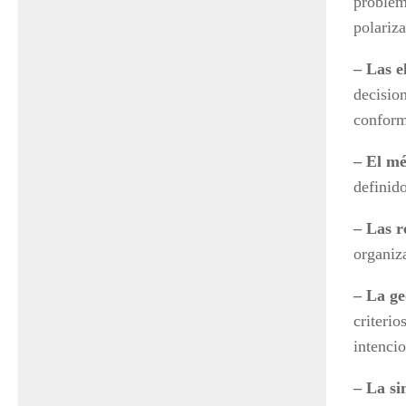
problem
polariza
– Las e
decision
conform
– El mé
definido
– Las r
organiza
– La ge
criterio
intencio
– La si