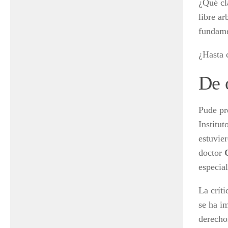
¿Qué cla
libre ar
fundame
¿Hasta 
De 
Pude pr
Institu
estuvie
doctor
especia
La crít
se ha i
derechos