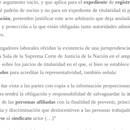
e argumento vacío, y que aplica para el
expediente
de
regist
l padrón de socios y no para un expediente de titularidad ni p
ación
, pretenden justificar este acto arbitrario que deja anulad
l
y protección a la que están obligadas tanto autoridades admi
es.
zgadores laborales olvidan la existencia de una jurisprudencia
 Sala de la Suprema Corte de Justicia de la Nación en el amp
sobre los juicios de titularidad en el que, si bien se establec
iados
para acreditar la representatividad, también señala:
 dar vista a las partes con copia a la información proporciona
a tendrá la obligación y responsabilidad de salvaguardar la i
l
de las
personas afiliadas
con la finalidad de prevenir, princ
cia y discriminación que desincentiven a las personas trabajad
rse
al
sindicato
actor (…)”