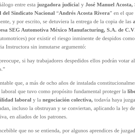
iálogo entre esta
juzgadora judicia
l y
José Manuel Acosta,
 del Sindicato Nacional
“
Andrés Acosta Rivera
” en el que 
nte, y por escrito, se detuviera la entrega de la copia de las
esa SEG Automotiva México Manufacturing, S.A. de C.V
utomotrices) por existir el riesgo inminente de despidos como 
ria Instructora sin inmutarse argumentó:
preocupe, si hay trabajadores despedidos ellos podrán votar 
o.”
ntable que, a más de ocho años de instalada constitucionalme
 laboral que tuvo como propósito fundamental proteger la
lib
ilidad laboral
y la
negociación colectiva,
todavía haya juzg
endan, incluso la obstruyan y se conviertan, aplicando la ley 
iva, en aliados de los patrones.
ncebible que no se entienda, por algunos aprendices de juzgad