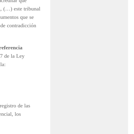
acreditar que
, (…) este tribunal
ocumentos que se
 de contradicción
referencia
77 de la Ley
la:
egistro de las
ncial, los