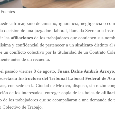
Fuentes
uede calificar, sino de cinismo, ignorancia, negligencia o co
la decisión de una juzgadora laboral, llamada Secretaria Instr
ir las
afiliaciones
de los trabajadores que contienen sus nomb
lísima y confidencial de pertenecer a un
sindicato
distinto al
e un conflicto colectivo por la titularidad de un Contrato Col
mente antes de un recuento.
el pasado viernes 8 de agosto,
Juana Dafne Ambris Arroyo
ecretaria Instructora del Tribunal Laboral Federal de As
vos,
con sede en la Ciudad de México, dispuso, sin razón cong
ción de los interesados, entregar copia de las hojas de
afiliac
o de los trabajadores que se acompañaron a una demanda de ti
o Colectivo de Trabajo.