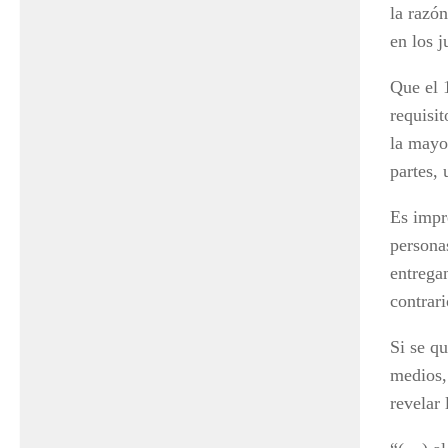
la razón
en los j
Que el 
requisit
la mayor
partes,
Es impre
personas
entrega
contrari
Si se qu
medios,
revelar 