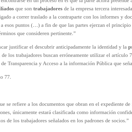
 encontrarse en un proceso en el que la parte actora pretende 
iliados
que son
trabajadores
de la empresa tercera interesada
ligado a correr traslado a la contraparte con los informes y d
 a esos puntos (…) a fin de que las partes ejerzan el principio
términos que consideren pertinente.”
car justificar el descubrir anticipadamente la identidad y la
p
l
de los trabajadores buscan erróneamente utilizar el artículo 
 de Transparencia y Acceso a la información Pública que seña
lo 77.
ue se refiere a los documentos que obran en el expediente de r
iones, únicamente estará clasificada como información confide
ios de los trabajadores señalados en los padrones de socios.”