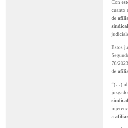
Con est
cuanto a
de
afili
sindica
judicial
Estos ju
Segunda
78/2023 
de
afil
“(…) al
juzgador
sindica
injeren
a
afilia