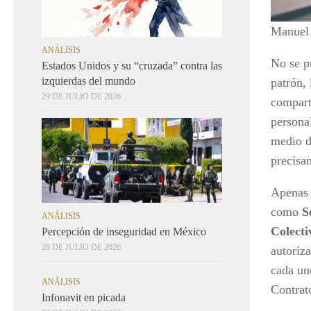
Manuel 
ANÁLISIS
No se p
Estados Unidos y su “cruzada” contra las
izquierdas del mundo
patrón, 
29 DE JULIO DE 2026
compart
persona
medio d
precisa
Apenas 
como
S
ANÁLISIS
Colecti
Percepción de inseguridad en México
28 DE JULIO DE 2026
autoriza
cada un
ANÁLISIS
Contrat
Infonavit en picada