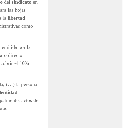
ro
del
sindicato
en
ara las hojas
a la
libertad
nistrativas como
 emitida por la
aro directo
e cubrir el 10%
da, (…) la persona
dentidad
ipalmente, actos de
oras