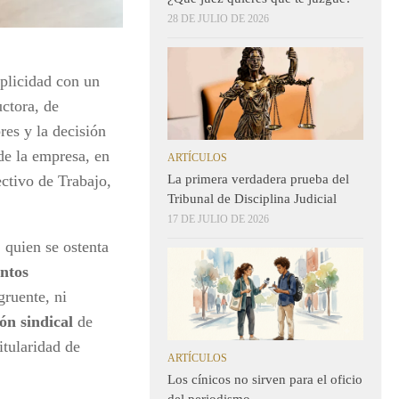
28 DE JULIO DE 2026
mplicidad con un
uctora, de
res y la decisión
 de la empresa, en
ARTÍCULOS
La primera verdadera prueba del
ectivo de Trabajo,
Tribunal de Disciplina Judicial
17 DE JULIO DE 2026
,
quien se ostenta
untos
ruente, ni
ión sindical
de
tularidad de
ARTÍCULOS
Los cínicos no sirven para el oficio
del periodismo