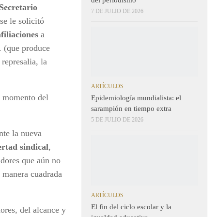
Secretario
7 DE JULIO DE 2026
se le solicitó
afiliaciones
a
. (que produce
represalia, la
ARTÍCULOS
al momento del
Epidemiología mundialista: el
sarampión en tiempo extra
5 DE JULIO DE 2026
nte la nueva
ertad sindical
,
adores que aún no
de manera cuadrada
ARTÍCULOS
El fin del ciclo escolar y la
ores, del alcance y