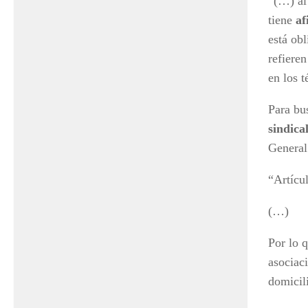
“(…) al
tiene
af
está ob
refieren
en los 
Para bus
sindica
General
“Artícu
(…)
Por lo q
asociac
domicil