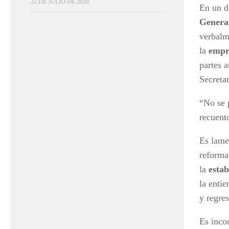
22 DE JULIO DE 2026
En un d
General
verbalme
la
empr
partes a
Secreta
“No se 
recuent
Es lame
reforma
la
estab
la enti
y regres
Es inco