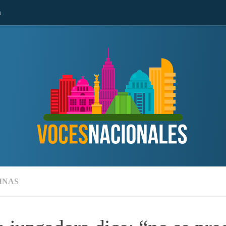
n
MNAS