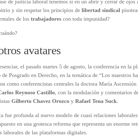
se de justicia laboral tenemos si en un abrir y cerrar de ojos
bitrio y sin respetar los principios de
libertad sindical
pisote
ntales de los
trabajadores
con toda impunidad?
cuándo?
otros avatares
esenciar, el pasado martes 5 de agosto, la conferencia en la p
to de Posgrado en Derecho, en la temática de “Los maestros h
ron como conferencistas centrales la doctora María Ascensión
Carlos Reynoso Castillo
, con la modulación y comentarios de
listas
Gilberto Chavez Orozco
y
Rafael Tena Suck
.
ica fue profunda al nuevo modelo de cuasi relaciones laborales
mpuesto en una grotesca reforma que representa un enorme ret
 laborales de las plataformas digitales.