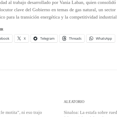
idad al trabajo desarrollado por Vania Laban, quien consol
rlocutor clave del Gobierno en temas de gas natural, un sector
ico para la transición energética y la competitividad industrial
IR
ebook
X
Telegram
Threads
WhatsApp
S
ALEATORIO
le motita”, ni eso trajo
Sinaloa: La estafa sobre rue