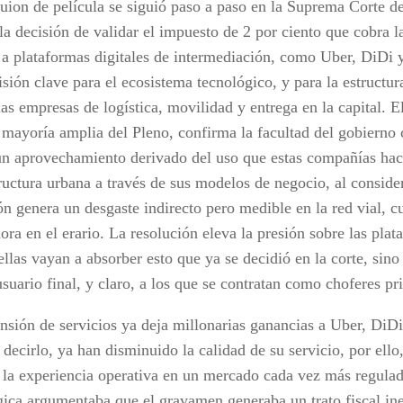
ion de película se siguió paso a paso en la Suprema Corte de 
la decisión de validar el impuesto de 2 por ciento que cobra 
a plataformas digitales de intermediación, como Uber, DiDi 
sión clave para el ecosistema tecnológico, y para la estructura
as empresas de logística, movilidad y entrega en la capital. El
 mayoría amplia del Pleno, confirma la facultad del gobierno 
un aprovechamiento derivado del uso que estas compañías hac
tructura urbana a través de sus modelos de negocio, al conside
ón genera un desgaste indirecto pero medible en la red vial, c
ora en el erario. La resolución eleva la presión sobre las pla
llas vayan a absorber esto que ya se decidió en la corte, sino
usuario final, y claro, a los que se contratan como choferes pr
nsión de servicios ya deja millonarias ganancias a Uber, DiDi
decirlo, ya han disminuido la calidad de su servicio, por ello
 la experiencia operativa en un mercado cada vez más regulad
gica argumentaba que el gravamen generaba un trato fiscal ine