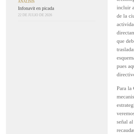
ANÁLISIS
incluir 
Infonavit en picada
22 DE JULIO DE 2026
de la ci
activid
directa
que debe
traslad
esquemas
pues aq
directiv
Para la
mecanis
estrateg
veremos
señal a
recauda