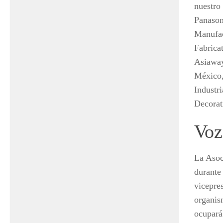
nuestro
Panason
Manufac
Fabrica
Asiaway
México,
Industr
Decorat
Voz
La Asoc
durante
vicepre
organis
ocupará 