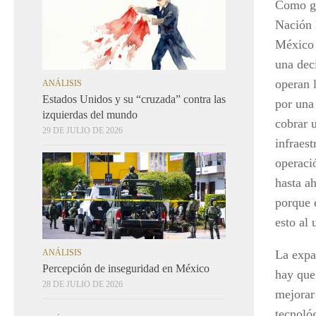
Como gu
Nación 
México 
una deci
operan l
ANÁLISIS
Estados Unidos y su “cruzada” contra las
por una
izquierdas del mundo
cobrar 
29 DE JULIO DE 2026
infraes
operaci
hasta ah
porque e
esto al 
ANÁLISIS
La expa
Percepción de inseguridad en México
hay que 
28 DE JULIO DE 2026
mejorar
tecnoló