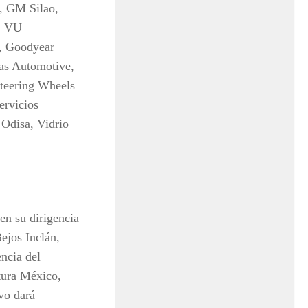
x, GM Silao,
, VU
, Goodyear
las Automotive,
teering Wheels
ervicios
 Odisa, Vidrio
n su dirigencia
ejos Inclán,
ncia del
tura México,
ivo dará