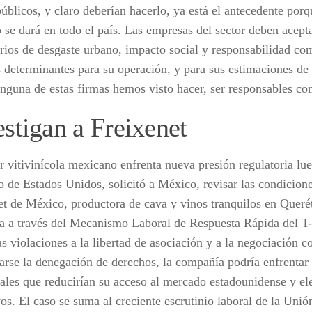
públicos, y claro deberían hacerlo, ya está el antecedente por
 se dará en todo el país. Las empresas del sector deben acepta
terios de desgaste urbano, impacto social y responsabilidad co
 determinantes para su operación, y para sus estimaciones de 
inguna de estas firmas hemos visto hacer, ser responsables con
estigan a Freixenet
or vitivinícola mexicano enfrenta nueva presión regulatoria lu
o de Estados Unidos, solicitó a México, revisar las condicione
et de México, productora de cava y vinos tranquilos en Querét
da a través del Mecanismo Laboral de Respuesta Rápida del 
s violaciones a la libertad de asociación y a la negociación c
arse la denegación de derechos, la compañía podría enfrentar
ales que reducirían su acceso al mercado estadounidense y ele
vos. El caso se suma al creciente escrutinio laboral de la Uni