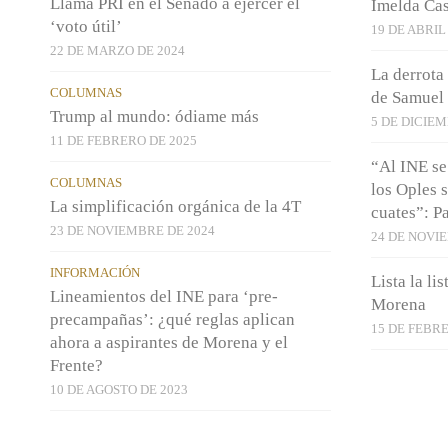
Llama PRI en el Senado a ejercer el
Imelda Cas
‘voto útil’
19 DE ABRIL
22 DE MARZO DE 2024
La derrota
COLUMNAS
de Samuel
Trump al mundo: ódiame más
5 DE DICIEM
11 DE FEBRERO DE 2025
“Al INE se
COLUMNAS
los Oples 
La simplificación orgánica de la 4T
cuates”: 
23 DE NOVIEMBRE DE 2024
24 DE NOVI
INFORMACIÓN
Lista la li
Lineamientos del INE para ‘pre-
Morena
precampañas’: ¿qué reglas aplican
15 DE FEBRE
ahora a aspirantes de Morena y el
Frente?
10 DE AGOSTO DE 2023