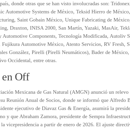
 país, donde otras que se han visto involucradas son: Tridone
ic Automotive Systems de México, Teksid Hierro de México
turing, Saint Gobain México, Unique Fabricating de México
ting, Draxton, INISA 2000, San Martín, Yazaki, MasAir, Tek
 Automotive Components, Tecnología Modificada, Autoliv S
 Fujikura Automotive México, Atento Servicios, RV Fresh, S
iales González, Pirelli (Pirelli Neumáticos), Bader de México,
ivo Occidental, entre otras.
 en Off
iación Mexicana de Gas Natural (AMGN) anunció un relevo e
 su Reunión Anual de Socios, donde se informó que Alfredo B
sidente ejecutivo de Diavaz Gas & Energía, asumirá la preside
mo y que Abraham Zamora, presidente de Sempra Infraestruc
la vicepresidencia a partir de enero de 2026. El ajuste direct