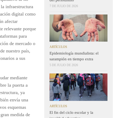
 la infraestructura
7 DE JULIO DE 2026
iación digital como
in afectar
te relevante porque
lataformas para
ación de mercado o
ARTÍCULOS
de nuestro país,
Epidemiología mundialista: el
onarios a sus
sarampión en tiempo extra
5 DE JULIO DE 2026
audar mediante
bre la puerta a
estructura, ya
mbién envía una
ARTÍCULOS
uevos esquemas
El fin del ciclo escolar y la
n gran medida de