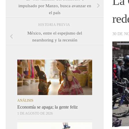
La 
impulsado por Manzo, busca avanzar en
el país
red
HISTORIA PREVIA
México, entre el espejismo del
30 DE N
nearshoring y la recesión
ANÁLISIS
Economía se apaga; la gente feliz
1 DE AGOSTO DE 2026