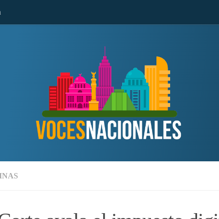
n
MNAS