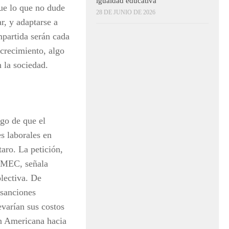
igualdad educativa
que lo que no dude
28 DE JUNIO DE 2026
r, y adaptarse a
mpartida serán cada
crecimiento, algo
 la sociedad.
ego de que el
s laborales en
aro. La petición,
T-MEC, señala
olectiva. De
 sanciones
varían sus costos
ón Americana hacia