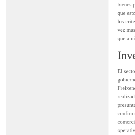
bienes 
que esto
los cri
vez más
que a n
Inv
El sect
gobiern
Freixen
realiza
presunta
confirm
comerci
operati