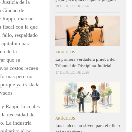
Justicia de la
28 DE JULIO DE 2026
la Ciudad de
y Rappi, marcan
 fiscal con la que
 fallo, respaldado
capitalino para
en de la
ARTÍCULOS
La primera verdadera prueba del
rar que su
Tribunal de Disciplina Judicial
uyos costos recaen
17 DE JULIO DE 2026
taformas pero no
 porque ya traslada
ivados.
 y Rappi, la cuales
, la necesidad de
ARTÍCULOS
o. La industria
Los cínicos no sirven para el oficio
quitativo al no
del periodismo