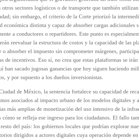
a otros sectores logísticos o de transporte que también utilizan
udad; sin embargo, el criterio de la Corte priorizó la intermed
ad económica distinta y capaz de absorber cargas adicionales s
mente a conductores o repartidores. Este punto es especialmen
rán reevaluar la estructura de costos y la capacidad de las p
ar o absorber el impuesto sin comprometer márgenes, particip
 de incentivos. Eso sí, no crea que estas plataformas se irán 
uí han sacado jugosas ganancias que hoy siguen haciendo mill
os, y por supuesto a los dueños inversionistas.
 Ciudad de México, la sentencia fortalece su capacidad de rec
mos asociados al impacto urbano de los modelos digitales y a
ias más amplias de monetización del uso intensivo de la infra
 cómo se refleja ese ingreso para los ciudadanos. El fallo ta
l resto del país: los gobiernos locales que podrían explorar n
torios dirigidos a actores digitales cuya operación depende e