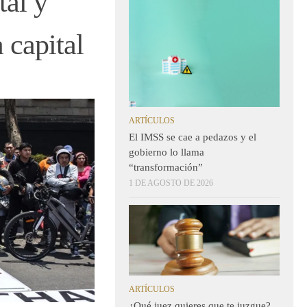
tal y
 capital
ARTÍCULOS
El IMSS se cae a pedazos y el
gobierno lo llama
“transformación”
1 DE AGOSTO DE 2026
ARTÍCULOS
¿Qué juez quieres que te juzgue?