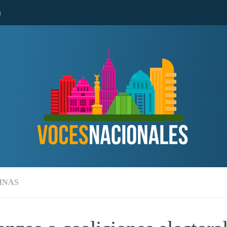
n
MNAS