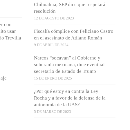
Chihuahua; SEP dice que respetará
resolución
12 DE AGOSTO DE 2023
er con
lito usar
Fiscalía cómplice con Feliciano Castro
do Trevilla
en el asesinato de Atilano Román
9 DE ABRIL DE 2024
Narcos “socavan” al Gobierno y
soberanía mexicana, dice eventual
secretario de Estado de Trump
daje
15 DE ENERO DE 2025
¿Por qué estoy en contra la Ley
Rocha y a favor de la defensa de la
autonomía de la UAS?
5 DE MARZO DE 2023