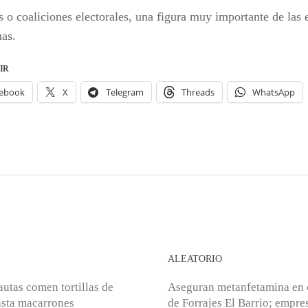
s o coaliciones electorales, una figura muy importante de las 
as.
IR
ebook
X
Telegram
Threads
WhatsApp
S
ALEATORIO
autas comen tortillas de
Aseguran metanfetamina en
asta macarrones
de Forrajes El Barrio; empre