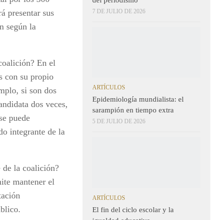
7 DE JULIO DE 2026
rá presentar sus
án según la
oalición? En el
s con su propio
ARTÍCULOS
mplo, si son dos
Epidemiología mundialista: el
andidata dos veces,
sarampión en tiempo extra
 se puede
5 DE JULIO DE 2026
o integrante de la
 de la coalición?
mite mantener el
tación
ARTÍCULOS
blico.
El fin del ciclo escolar y la