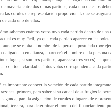
s de mayoría entre dos o más partidos, cada uno de estos debe
ara las curules de representación proporcional, que se asignar
n de cada uno de ellos.
cómo sabemos cuántos votos tuvo cada partido dentro de una c
actual es muy fácil, ya que cada partido aparece en las boleta
o, aunque se repita el nombre de la persona postulada (por eje
s coaligados o en alianza, aparecerá el nombre de la persona c
intos logos; si son tres partidos, aparecerá tres veces) así que
nar con toda claridad cuántos votos corresponden a cada partid
n.
é es importante conocer la votación de cada partido integrante
 razones, primera, para saber si su caudal de sufragios le per
, segunda, para la asignación de curules o lugares de represen
ional, tercera, para determinar el monto del financiamiento pú