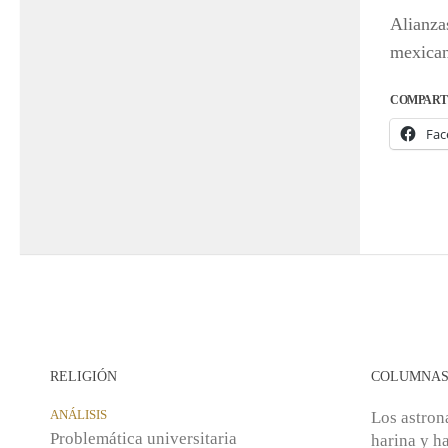
Alianza
mexican
COMPART
Fac
RELIGIÓN
COLUMNA
ANÁLISIS
Los astron
Problemática universitaria
harina y h