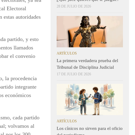
electorales, ya sea
28 DE JULIO DE 2026
cal Electoral
n estas autoridades
da partido, y esto
mentos llamados
ARTÍCULOS
robar el convenio
La primera verdadera prueba del
Tribunal de Disciplina Judicial
17 DE JULIO DE 2026
o, la procedencia
artido integrante
sos económicos
mismo, cada partido
ARTÍCULOS
nal; volvamos al
Los cínicos no sirven para el oficio
al por los 300
del periodismo