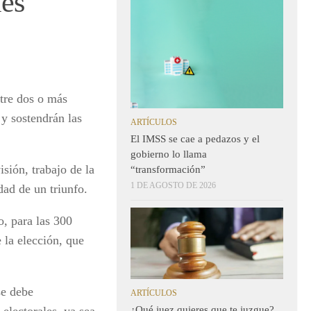
les
ntre dos o más
y sostendrán las
ARTÍCULOS
El IMSS se cae a pedazos y el
gobierno lo llama
isión, trabajo de la
“transformación”
1 DE AGOSTO DE 2026
dad de un triunfo.
, para las 300
 la elección, que
se debe
ARTÍCULOS
¿Qué juez quieres que te juzgue?