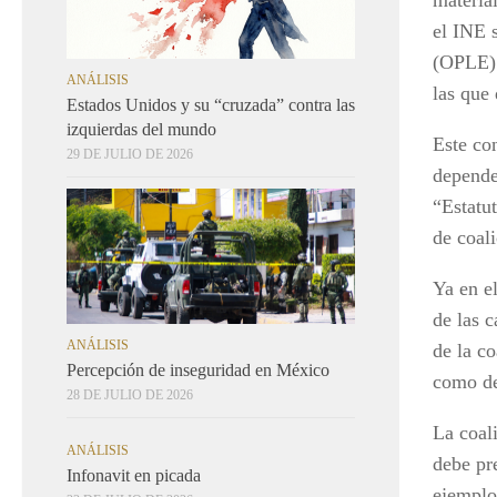
material
el INE s
(OPLE) 
ANÁLISIS
las que
Estados Unidos y su “cruzada” contra las
izquierdas del mundo
Este co
29 DE JULIO DE 2026
depende
“Estatut
de coali
Ya en e
de las c
ANÁLISIS
de la c
Percepción de inseguridad en México
como de
28 DE JULIO DE 2026
La coali
ANÁLISIS
debe pr
Infonavit en picada
ejemplo