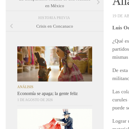
Ali
en México
19 DE AB
HISTORIA PREVIA
Crisis en Concanaco
Luis Oc
¿Qué es
partido
mismas 
De esta 
militanc
ANÁLISIS
Las col
Economía se apaga; la gente feliz
curules
1 DE AGOSTO DE 2026
puede s
Lograr 