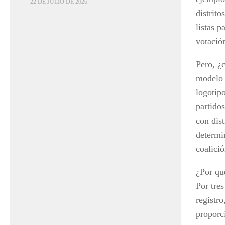
22 DE JULIO DE 2026
distrito
listas p
votació
Pero, ¿
modelo 
logotip
partido
con dist
determi
coalició
¿Por qu
Por tres
registro
proporc