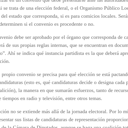
izar en un convenio que debe presentarse ante las autoridades 
i se trata de una elección federal, o el Organismo Público Lo
del estado que corresponda, si es para comicios locales. Será
 determinen si el convenio es procedente o no.
nvenio debe ser aprobado por el órgano que corresponda de ca
rá de sus propias reglas internas, que se encuentran en docu
o”. Ahí se indica qué instancia partidista es la que deberá ap
ción.
l propio convenio se precisa para qué elección se está pactand
andidaturas (esto es, qué candidaturas decide o designa cada p
oalición), la manera en que sumarán esfuerzos, tanto de recur
 tiempos en radio y televisión, entre otros temas.
ción no se extiende más allá de la jornada electoral. Por lo 
esentar sus listas de candidaturas de representación proporcio
 de la Cámara de Diputados, aunque se haga una coalición tot