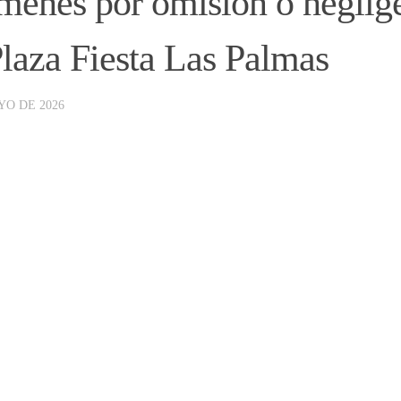
menes por omisión o neglig
Plaza Fiesta Las Palmas
YO DE 2026