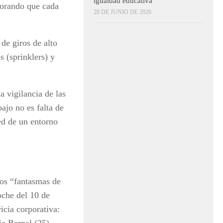
igualdad educativa
norando que cada
28 DE JUNIO DE 2026
de giros de alto
 (sprinklers) y
a vigilancia de las
ajo no es falta de
ed de un entorno
los “fantasmas de
oche del 10 de
icia corporativa:
a Bernal (25),