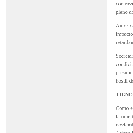
contrav
plano a
Autorid
impacto
retardan
Secretar
condicio
presupu
hostil d
TIEND
Como en
la muer
noviemb
Ariana 