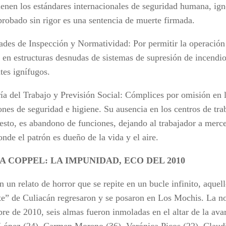
ienen los estándares internacionales de seguridad humana, ig
probado sin rigor es una sentencia de muerte firmada.
ades de Inspección y Normatividad: Por permitir la operación 
 en estructuras desnudas de sistemas de supresión de incendios
tes ignífugos.
ía del Trabajo y Previsión Social: Cómplices por omisión en l
nes de seguridad e higiene. Su ausencia en los centros de trab
esto, es abandono de funciones, dejando al trabajador a merc
onde el patrón es dueño de la vida y el aire.
A COPPEL: LA IMPUNIDAD, ECO DEL 2010
 un relato de horror que se repite en un bucle infinito, aquel
te” de Culiacán regresaron y se posaron en Los Mochis. La n
re de 2010, seis almas fueron inmoladas en el altar de la avar
López (24), Carmen Moreno (36), Verónica Picos (22), Claudi