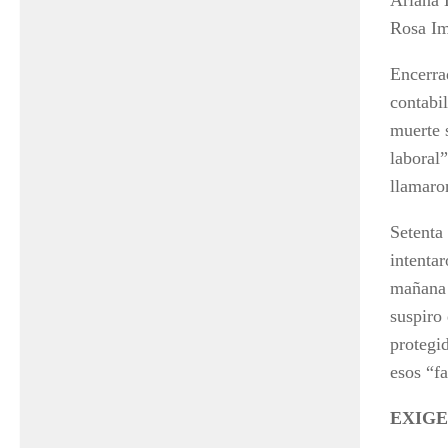
Rosa Im
Encerrad
contabi
muerte s
laboral
llamaron
Setenta
intenta
mañana 
suspiro 
protegi
esos “f
EXIGE