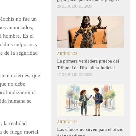
28 DE JULIO DE 2026
 Mochis no fue un
nes anunciados;
el hombre. Es el
cidios culposos y
e de la seguridad
ARTÍCULOS
La primera verdadera prueba del
Tribunal de Disciplina Judicial
nte en ciernes, que
17 DE JULIO DE 2026
 que no debe
profundizar en el
vida humana se
ARTÍCULOS
, la realidad
Los cínicos no sirven para el oficio
a de fuego mortal.
del periodismo