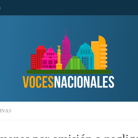
n
MNAS