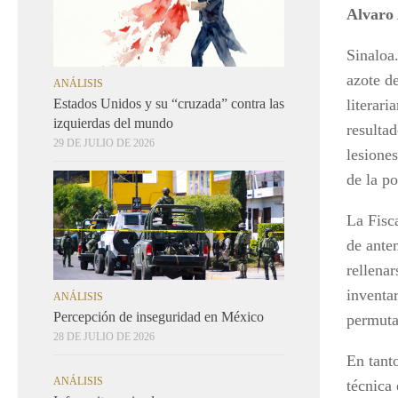
Alvaro
Sinaloa
azote d
ANÁLISIS
literar
Estados Unidos y su “cruzada” contra las
izquierdas del mundo
resulta
29 DE JULIO DE 2026
lesione
de la po
La Fisca
de ante
rellenar
inventa
ANÁLISIS
Percepción de inseguridad en México
permuta
28 DE JULIO DE 2026
En tanto
ANÁLISIS
técnica