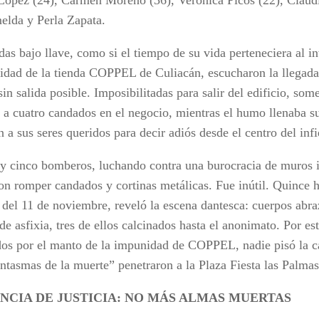
elda y Perla Zapata.
as bajo llave, como si el tiempo de su vida perteneciera al in
lidad de la tienda COPPEL de Culiacán, escucharon la llegada y
in salida posible. Imposibilitadas para salir del edificio, som
” a cuatro candados en el negocio, mientras el humo llenaba s
 a sus seres queridos para decir adiós desde el centro del infi
 y cinco bomberos, luchando contra una burocracia de muros 
ron romper candados y cortinas metálicas. Fue inútil. Quince h
del 11 de noviembre, reveló la escena dantesca: cuerpos abra
de asfixia, tres de ellos calcinados hasta el anonimato. Por es
dos por el manto de la impunidad de COPPEL, nadie pisó la cá
antasmas de la muerte” penetraron a la Plaza Fiesta las Palmas
NCIA DE JUSTICIA: NO MÁS ALMAS MUERTAS