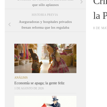
Crí
que sólo aplausos
la 
HISTORIA PREVIA
Aseguradoras y hospitales privados
frenan reforma que los regulaba
8 DE MA
ANÁLISIS
Economía se apaga; la gente feliz
1 DE AGOSTO DE 2026