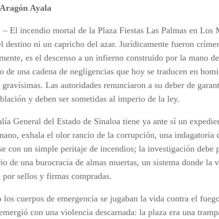
 Aragón Ayala
. – El incendio mortal de la Plaza Fiestas Las Palmas en Los
el destino ni un capricho del azar. Jurídicamente fueron críme
iamente, es el descenso a un infierno construido por la mano d
do de una cadena de negligencias que hoy se traducen en homi
s gravísimas. Las autoridades renunciaron a su deber de garant
blación y deben ser sometidas al imperio de la ley.
lía General del Estado de Sinaloa tiene ya ante sí un expedie
mano, exhala el olor rancio de la corrupción, una indagatoria
se con un simple peritaje de incendios; la investigación debe 
rio de una burocracia de almas muertas, un sistema donde la 
 por sellos y firmas compradas.
 los cuerpos de emergencia se jugaban la vida contra el fuego
 emergió con una violencia descarnada: la plaza era una tramp