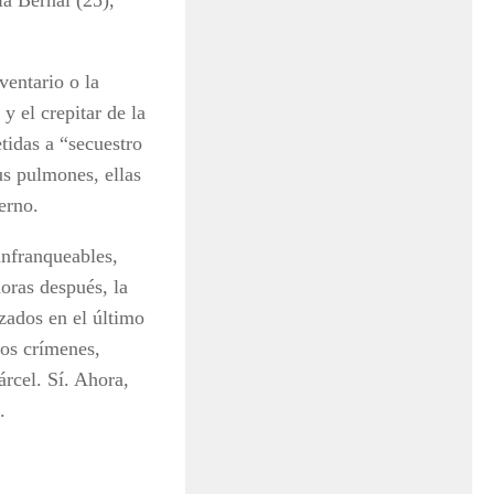
ventario o la
 el crepitar de la
etidas a “secuestro
us pulmones, ellas
erno.
infranqueables,
oras después, la
zados en el último
tos crímenes,
rcel. Sí. Ahora,
.