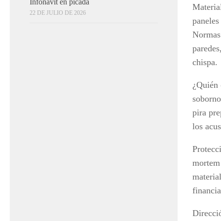
Infonavit en picada
Materia
22 DE JULIO DE 2026
paneles
Normas 
paredes
chispa.
¿Quién 
soborno
pira pr
los acus
Protecc
mortem d
material
financia
Direcci