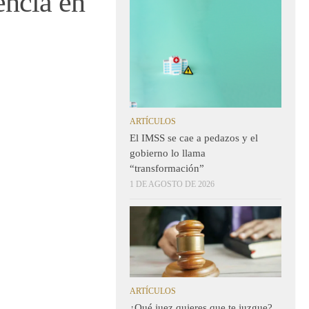
encia en
ARTÍCULOS
El IMSS se cae a pedazos y el
gobierno lo llama
“transformación”
1 DE AGOSTO DE 2026
ARTÍCULOS
¿Qué juez quieres que te juzgue?