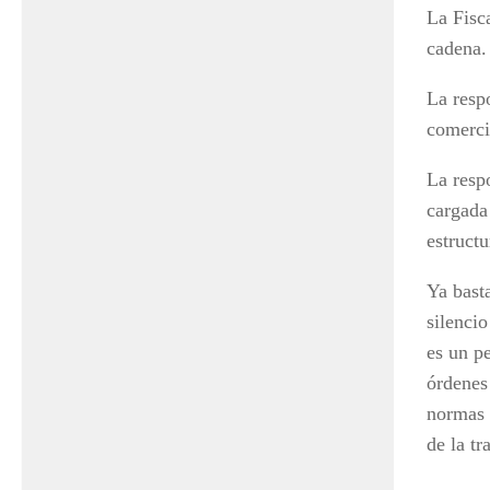
La Fisc
cadena.
La respo
comerci
La resp
cargada
estructu
Ya bast
silencio
es un p
órdenes 
normas 
de la tr