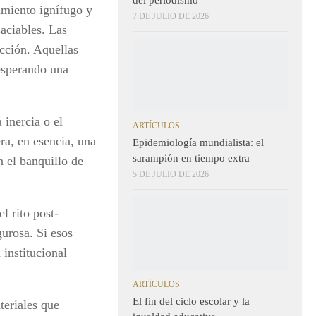
amiento ignífugo y
7 DE JULIO DE 2026
aciables. Las
cción. Aquellas
 esperando una
inercia o el
ARTÍCULOS
ra, en esencia, una
Epidemiología mundialista: el
sarampión en tiempo extra
n el banquillo de
5 DE JULIO DE 2026
l rito post-
gurosa. Si esos
 institucional
ARTÍCULOS
El fin del ciclo escolar y la
teriales que