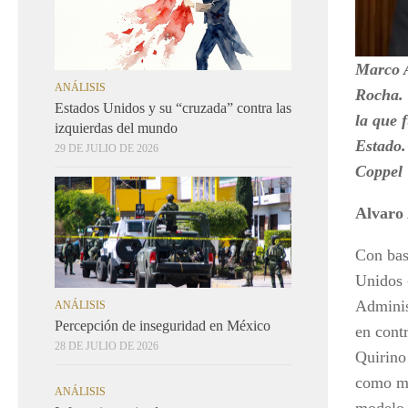
Marco A
ANÁLISIS
Rocha. 
Estados Unidos y su “cruzada” contra las
la que 
izquierdas del mundo
Estado.
29 DE JULIO DE 2026
Coppel
Alvaro
Con bas
Unidos 
Adminis
ANÁLISIS
Percepción de inseguridad en México
en cont
28 DE JULIO DE 2026
Quirino
como ma
ANÁLISIS
modelo 