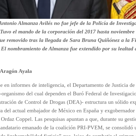
ntonio Almanza Avilés no fue jefe de la Policía de Investi
Tuvo el mando de la corporación del 2017 hasta noviembre 
fue removido tras la llegada de Sara Bruna Quiñónez a la Fi
 El nombramiento de Almanza fue extendido por su lealtad
 Aragón Ayala
e en informes de inteligencia, el Departamento de Justicia de
-organismo del cual dependen el Buró Federal de Investigacio
tración de Control de Drogas (DEA)- estructura un sólido ex
ra del actual embajador de México en España y exgobernador 
 Ordaz Coppel. Las pesquisas apuntan a que, durante su gesti
ndatario emanado de la coalición PRI-PVEM, se consolidó u
de “gobernabilidad ficticia” que, lejos de combatir al crimen