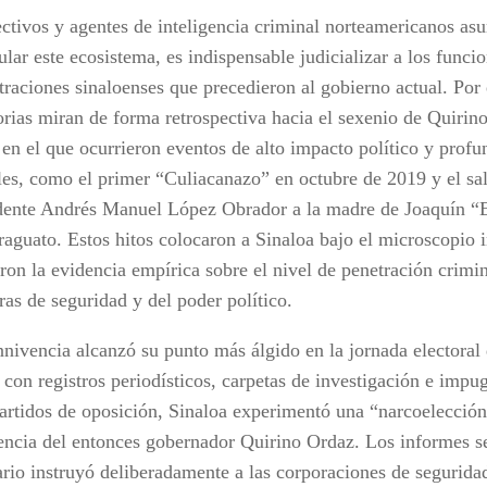
ectivos y agentes de inteligencia criminal norteamericanos as
ular este ecosistema, es indispensable judicializar a los funcio
raciones sinaloenses que precedieron al gobierno actual. Por e
orias miran de forma retrospectiva hacia el sexenio de Quiri
 en el que ocurrieron eventos de alto impacto político y profu
les, como el primer “Culiacanazo” en octubre de 2019 y el sa
dente Andrés Manuel López Obrador a la madre de Joaquín 
raguato. Estos hitos colocaron a Sinaloa bajo el microscopio i
ron la evidencia empírica sobre el nivel de penetración crimin
ras de seguridad y del poder político.
nnivencia alcanzó su punto más álgido en la jornada electoral
 con registros periodísticos, carpetas de investigación e imp
partidos de oposición, Sinaloa experimentó una “narcoelección
encia del entonces gobernador Quirino Ordaz. Los informes s
rio instruyó deliberadamente a las corporaciones de seguridad