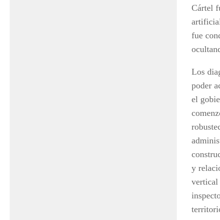
Cártel 
artifici
fue cond
ocultand
Los dia
poder a
el gobi
comenzó
robustec
adminis
construc
y relaci
vertica
inspecto
territor