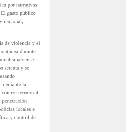
ica por narrativas
 El gasto público
y nacional,
s de violencia y el
pontánea durante
minal sinaloense
s setenta y se
avesando
 mediante la
ontrol territorial
a penetración
olicías locales e
tica y control de