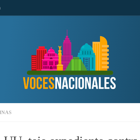
n
MNAS