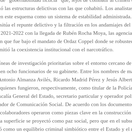
ió las estructuras delictivas con las que cohabitó. Los analist
en este esquema como un sistema de estabilidad administrada. 
sitúa el repunte delictivo y la filtración en los andamiajes del
 2021-2022 con la llegada de Rubén Rocha Moya, las agencia
en que fue bajo el mandato de Ordaz Coppel donde se robuste
itió la coexistencia institucional con el narcotráfico.
íneas de investigación prioritarias sobre el entorno cercano d
len ocho funcionarios de su gabinete. Entre los nombres de m
ntonio Almanza Avilés, Ricardo Madrid Pérez y Jesús Albe
 quienes fungieron, respectivamente, como titular de la Policí
scalía General del Estado, secretario particular y operador polí
ador de Comunicación Social. De acuerdo con los documentos 
xcolaboradores operaron como piezas clave en la construcció
la superficie se proyectó como paz social, pero que en el subs
ó como un equilibrio criminal simbiótico entre el Estado y el 