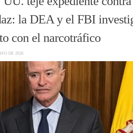
 UU. teje expediente contra
az: la DEA y el FBI investi
to con el narcotráfico
AYO DE 2026