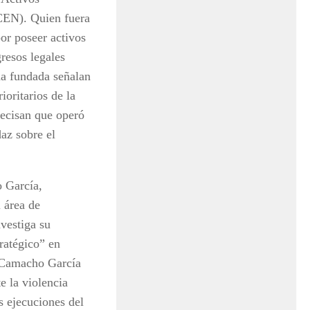
CEN). Quien fuera
or poseer activos
resos legales
ha fundada señalan
oritarios de la
recisan que operó
az sobre el
o García,
 área de
vestiga su
ratégico” en
 Camacho García
e la violencia
s ejecuciones del