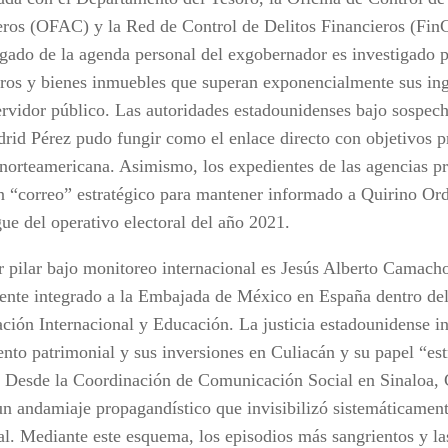
eros (OFAC) y la Red de Control de Delitos Financieros (Fin
rgado de la agenda personal del exgobernador es investigado p
eros y bienes inmuebles que superan exponencialmente sus ing
rvidor público. Las autoridades estadounidenses bajo sospec
rid Pérez pudo fungir como el enlace directo con objetivos pri
a norteamericana. Asimismo, los expedientes de las agencias p
 “correo” estratégico para mantener informado a Quirino Ord
ue del operativo electoral del año 2021.
er pilar bajo monitoreo internacional es Jesús Alberto Camach
ente integrado a la Embajada de México en España dentro del
ción Internacional y Educación. La justicia estadounidense in
ento patrimonial y sus inversiones en Culiacán y su papel “est
 Desde la Coordinación de Comunicación Social en Sinaloa,
un andamiaje propagandístico que invisibilizó sistemáticament
ial. Mediante este esquema, los episodios más sangrientos y la