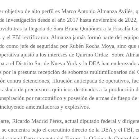
er objetivo de alto perfil es Marco Antonio Almanza Avilés, q
 de Investigación desde el año 2017 hasta noviembre de 2022, 
ovido tras la llegada de Sara Bruna Quiñónez a la Fiscalía Ge
y el FBI rectificaron: Almanza jamás formó parte del equipo 
do como jefe de seguridad por Rubén Rocha Moya, sino que
operativa ajustó a los intereses de Quirino Ordaz. Sobre Alman
 para el Distrito Sur de Nueva York y la DEA han enderezado 
s por la presunta recepción de sobornos multimillonarios del C
ón contra detenciones, filtración anticipada de operativos, faci
traslado de precursores químicos destinados a la producción de
nspiración por narcotráfico y posesión de armas de fuego de 
, incluyendo ametralladoras y explosivos.
parte, Ricardo Madrid Pérez, actual diputado federal y dirig
, se encuentra bajo el escrutinio directo de la DEA y el FBI, 
ada con el Departamento del Tesoro, la Oficina de Control de