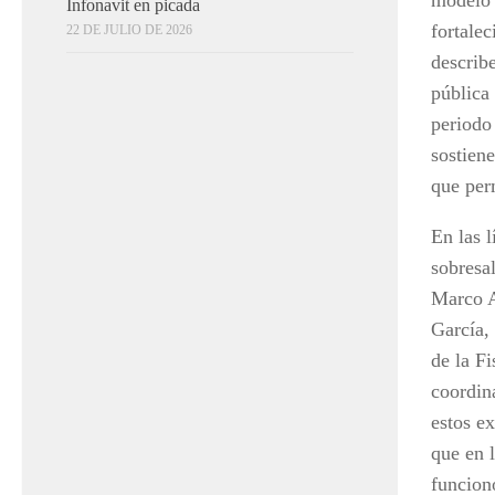
Infonavit en picada
fortalec
22 DE JULIO DE 2026
describ
pública 
periodo
sostien
que perm
En las l
sobresa
Marco A
García,
de la Fi
coordin
estos e
que en 
funcion