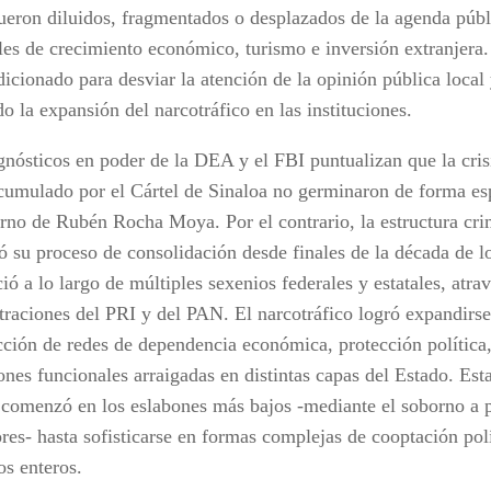
fueron diluidos, fragmentados o desplazados de la agenda públ
ales de crecimiento económico, turismo e inversión extranjera.
icionado para desviar la atención de la opinión pública local 
o la expansión del narcotráfico en las instituciones.
gnósticos en poder de la DEA y el FBI puntualizan que la crisi
cumulado por el Cártel de Sinaloa no germinaron de forma es
erno de Rubén Rocha Moya. Por el contrario, la estructura cri
 su proceso de consolidación desde finales de la década de lo
ió a lo largo de múltiples sexenios federales y estatales, atr
traciones del PRI y del PAN. El narcotráfico logró expandirse
ción de redes de dependencia económica, protección política, c
ones funcionales arraigadas en distintas capas del Estado. Est
l comenzó en los eslabones más bajos -mediante el soborno a p
res- hasta sofisticarse en formas complejas de cooptación polí
ios enteros.