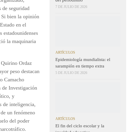
7 DE JULIO DE 2026
as de seguridad
Si bien la opinión
 Estado en el
s estadounidenses
ció la maquinaria
ARTÍCULOS
Epidemiología mundialista: el
e Quirino Ordaz
sarampión en tiempo extra
ayor peso destacan
5 DE JULIO DE 2026
rto Camacho
a de Investigación
tico, y
de inteligencia,
n de un fenómeno
ARTÍCULOS
uelo del poder
El fin del ciclo escolar y la
narcotráfico.