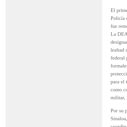
El prim
Policía
fue rem
La DEA 
designa
lealtad 
federal
formale
protecci
para el 
como co
militar
Por su 
Sinaloa
coordin