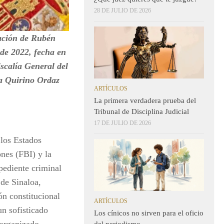
28 DE JULIO DE 2026
gación de Rubén
de 2022, fecha en
scalía General del
 a Quirino Ordaz
ARTÍCULOS
La primera verdadera prueba del
Tribunal de Disciplina Judicial
17 DE JULIO DE 2026
 los Estados
nes (FBI) y la
pediente criminal
de Sinaloa,
ón constitucional
ARTÍCULOS
n sofisticado
Los cínicos no sirven para el oficio
 organizado,
del periodismo