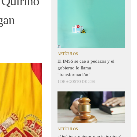
 Quirino
gan
ARTÍCULOS
El IMSS se cae a pedazos y el
gobierno lo llama
“transformación”
1 DE AGOSTO DE 2026
ARTÍCULOS
¿Qué juez quieres que te juzgue?