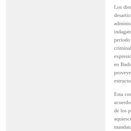
Los dir
desartic
administ
indagat
periodo
crimina
expresi
en Badi
proveye
estructu
Esta co
acuerdo
de los 
aquiesc
mandata