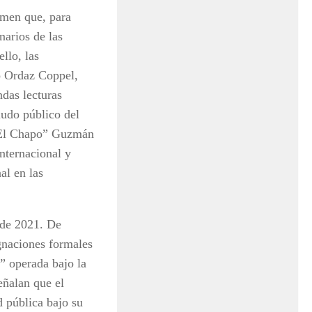
umen que, para
narios de las
llo, las
no Ordaz Coppel,
ndas lecturas
ludo público del
“El Chapo” Guzmán
nternacional y
al en las
 de 2021. De
ugnaciones formales
” operada bajo la
eñalan que el
 pública bajo su