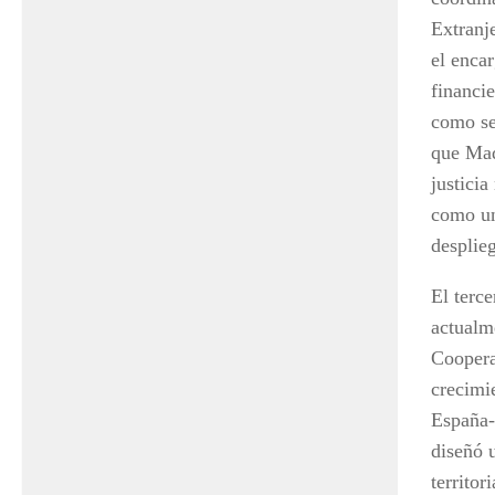
Extranj
el enca
financi
como se
que Mad
justici
como un
desplieg
El terc
actualm
Coopera
crecimi
España-
diseñó 
territor