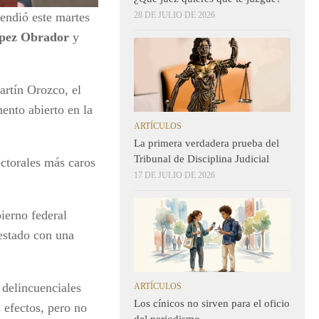
endió este martes
28 DE JULIO DE 2026
pez Obrador
y
artín Orozco, el
ento abierto en la
ARTÍCULOS
La primera verdadera prueba del
Tribunal de Disciplina Judicial
ctorales más caros
17 DE JULIO DE 2026
bierno federal
estado con una
 delincuenciales
ARTÍCULOS
Los cínicos no sirven para el oficio
 efectos, pero no
del periodismo