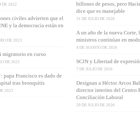
billones de pesos, pero Haci
 DE 2022
dice que es manejable
ones civiles advierten que el
31 DE JULIO DE 2026
 INE y la democracia están en
A un año de la nueva Corte, 
ministros continúan en mod
RO DE 2023
4 DE AGOSTO DE 2026
 migratorio en curso
SCJN y Libertad de expresió
O DE 2023
7 DE JULIO DE 2026
’: papa Francisco es dado de
spital tras bronquitis
Designan a Héctor Arcos Ba
director interino del Centro 
DE 2023
Conciliación Laboral
29 DE JULIO DE 2026