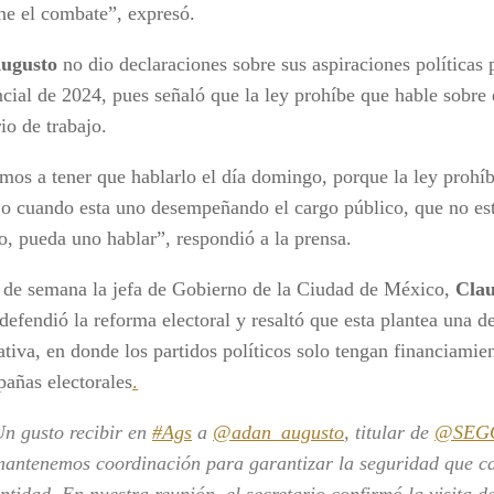
ene el combate”, expresó.
ugusto
no dio declaraciones sobre sus aspiraciones políticas 
ncial de 2024, pues señaló que la ley prohíbe que hable sobre 
io de trabajo.
mos a tener que hablarlo el día domingo, porque la ley prohíb
o cuando esta uno desempeñando el cargo público, que no est
o, pueda uno hablar”, respondió a la prensa.
n de semana la jefa de Gobierno de la Ciudad de México,
Cla
defendió la reforma electoral y resaltó que esta plantea una 
ativa, en donde los partidos políticos solo tengan financiamie
pañas electorales
.
n gusto recibir en
#Ags
a
@adan_augusto
, titular de
@SEG
antenemos coordinación para garantizar la seguridad que ca