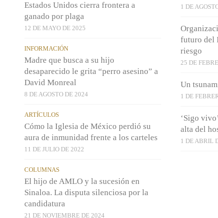
Estados Unidos cierra frontera a
1 DE AGOSTO
ganado por plaga
Organizaci
12 DE MAYO DE 2025
futuro del
INFORMACIÓN
riesgo
Madre que busca a su hijo
25 DE FEBRE
desaparecido le grita “perro asesino” a
David Monreal
Un tsunami
8 DE AGOSTO DE 2024
1 DE FEBRER
ARTÍCULOS
‘Sigo vivo
Cómo la Iglesia de México perdió su
alta del ho
aura de inmunidad frente a los carteles
1 DE ABRIL 
11 DE JULIO DE 2022
COLUMNAS
El hijo de AMLO y la sucesión en
Sinaloa. La disputa silenciosa por la
candidatura
21 DE NOVIEMBRE DE 2024