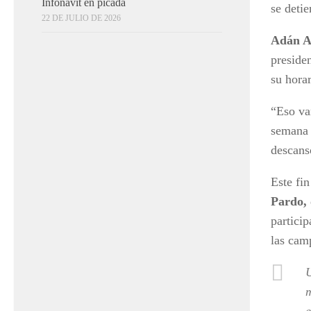
Infonavit en picada
se deti
22 DE JULIO DE 2026
Adán A
preside
su horar
“Eso va
semana 
descans
Este fi
Pardo,
particip
las cam
U
m