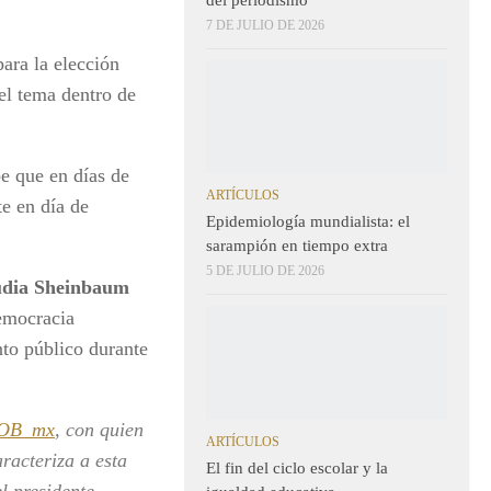
7 DE JULIO DE 2026
para la elección
el tema dentro de
e que en días de
ARTÍCULOS
e en día de
Epidemiología mundialista: el
sarampión en tiempo extra
5 DE JULIO DE 2026
udia Sheinbaum
democracia
nto público durante
OB_mx
, con quien
ARTÍCULOS
racteriza a esta
El fin del ciclo escolar y la