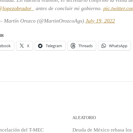
ntidad. En nuestra reunión, el secretario confirmó la visita d
@lopezobrador_
antes de concluir mi gobierno.
pic.twitter.
— Martín Orozco (@MartinOrozcoAgs)
July 19, 2022
IR
ebook
X
Telegram
Threads
WhatsApp
S
ALEATORIO
ancelación del T-MEC
Deuda de México rebasa los