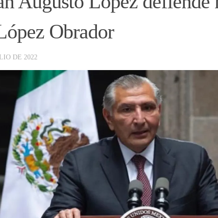
n Augusto López defiende 
López Obrador
LIO DE 2022