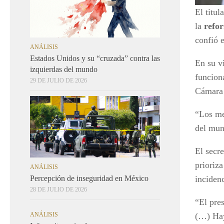
El titul
la
refor
confió 
ANÁLISIS
Estados Unidos y su “cruzada” contra las
En su v
izquierdas del mundo
funcion
29 DE JULIO DE 2026
Cámara 
“Los me
del mun
El secre
prioriza
ANÁLISIS
Percepción de inseguridad en México
incidenc
28 DE JULIO DE 2026
“El pre
ANÁLISIS
(…) Hay