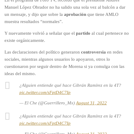
En el programa de Foro TV, recordó que el presidente Andrés
Manuel López Obrador no ha salido una sola vez al balcón a dar
un mensaje, y dijo que sobre la
aprobación
que tiene AMLO
muestra resultados “normales”.
Y nuevamente volvió a señalar que el
partido
al cual pertenece no
existe orgánicamente.
Las declaraciones del político generaron
controversia
en redes
sociales, mientras algunos usuarios lo apoyaron, otros lo
cuestionaron por seguir dentro de Morena si ya comulga con las
ideas del mismo.
¿Alguien entiende qué hace Gibrán Ramírez en la 4T?
pic.twitter.com/sFptD4C7Ip
— El Che (@Guerrillero_Mx)
August 31, 2022
¿Alguien entiende qué hace Gibrán Ramírez en la 4T?
pic.twitter.com/sFptD4C7Ip
— El Che (@Guerrillero_Mx)
August 31, 2022