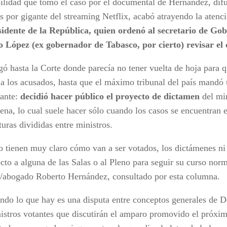
bilidad que tomó el caso por el documental de Hernández, dif
s por gigante del streaming Netflix, acabó atrayendo la atenci
sidente de la República, quien ordenó al secretario de Go
 López (ex gobernador de Tabasco, por cierto) revisar el 
gó hasta la Corte donde parecía no tener vuelta de hoja para q
a los acusados, hasta que el máximo tribunal del país mandó 
ante:
decidió hacer público el proyecto de dictamen
del min
ena, lo cual suele hacer sólo cuando los casos se encuentran
uras divididas entre ministros.
 tienen muy claro cómo van a ser votados, los dictámenes ni 
cto a alguna de las Salas o al Pleno para seguir su curso norm
a/abogado Roberto Hernández, consultado por esta columna.
ondo lo que hay es una disputa entre conceptos generales de D
istros votantes que discutirán el amparo promovido el próxim