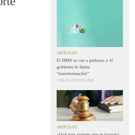
orte
ARTÍCULOS
El IMSS se cae a pedazos y el
gobierno lo llama
“transformación”
1 DE AGOSTO DE 2026
ARTÍCULOS
¿Qué juez quieres que te juzgue?