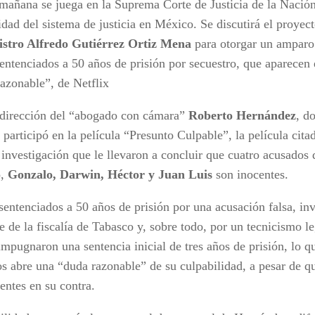
mañana se juega en la Suprema Corte de Justicia de la Nació
idad del sistema de justicia en México. Se discutirá el proyec
istro Alfredo Gutiérrez Ortiz Mena
para otorgar un amparo l
sentenciados a 50 años de prisión por secuestro, que aparecen
azonable”, de Netflix
 dirección del “abogado con cámara”
Roberto Hernández
, d
participó en la película “Presunto Culpable”, la película cita
 investigación que le llevaron a concluir que cuatro acusados 
o,
Gonzalo, Darwin, Héctor y Juan Luis
son inocentes.
sentenciados a 50 años de prisión por una acusación falsa, in
e de la fiscalía de Tabasco y, sobre todo, por un tecnicismo le
mpugnaron una sentencia inicial de tres años de prisión, lo q
s abre una “duda razonable” de su culpabilidad, a pesar de q
entes en su contra.