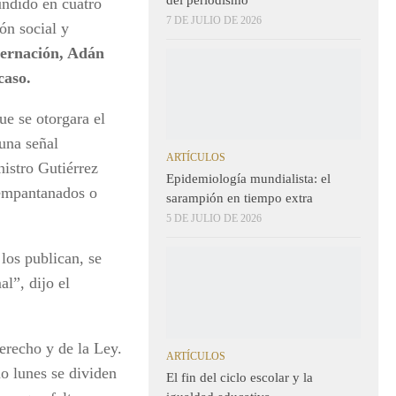
undido en cuatro
7 DE JULIO DE 2026
ón social y
bernación, Adán
caso.
ue se otorgara el
una señal
ARTÍCULOS
istro Gutiérrez
Epidemiología mundialista: el
 empantanados o
sarampión en tiempo extra
5 DE JULIO DE 2026
los publican, se
al”, dijo el
erecho y de la Ley.
ARTÍCULOS
o lunes se dividen
El fin del ciclo escolar y la