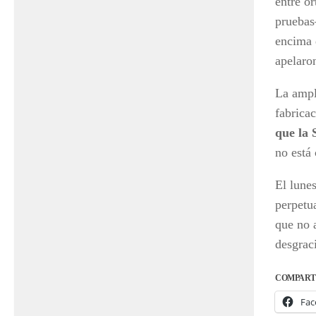
entre o
pruebas
encima 
apelaro
La ampl
fabrica
que la 
no está 
El lune
perpetua
que no 
desgrac
COMPART
Fac