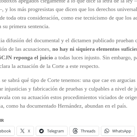
rtodoxos apegados ciegamente a lo que dice la letra de la ley 
–, y los más progresistas que dicen que los derechos universal
de toda otra consideración, como ese tecnicismo de que los a
n su primera sentencia.
ia difusión del documental y el dictamen publicado prueban q
ción de las acusaciones,
no hay ni siquiera elementos sufici
SCJN reponga el juicio
a todas luces injusto. Sin embargo, p
clara la actuación de la Corte a este respecto.
s se sabrá qué tipo de Corte tenemos: una que cae en argucias 
r injusticias y fabricación de pruebas y culpables a nivel de
avala con su actuación estos procedimientos viciados de orige
ia, como ha documentado Hernández, abundan en el país.
IR
ebook
X
Telegram
Threads
WhatsApp