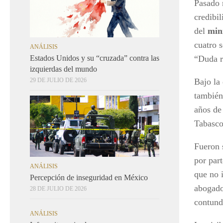
Pasado 
credibil
del
min
cuatro 
ANÁLISIS
“Duda r
Estados Unidos y su “cruzada” contra las
izquierdas del mundo
Bajo la
29 DE JULIO DE 2026
también 
años de
Tabasc
Fueron 
por part
ANÁLISIS
que no i
Percepción de inseguridad en México
abogado
28 DE JULIO DE 2026
contund
ANÁLISIS