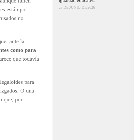
–aunque falten
igualdad educativa
28 DE JUNIO DE 2026
es están por
cusados no
ue, ante la
entes como para
arece que todavía
legaloides para
 juzgados. O una
n que, por