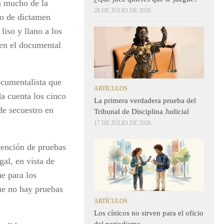
n mucho de la
28 DE JULIO DE 2026
to de dictamen
iso y llano a los
 en el documental
ocumentalista que
ARTÍCULOS
da cuenta los cinco
La primera verdadera prueba del
de secuestro en
Tribunal de Disciplina Judicial
17 DE JULIO DE 2026
vención de pruebas
gal, en vista de
ue para los
ue no hay pruebas
ARTÍCULOS
Los cínicos no sirven para el oficio
del periodismo