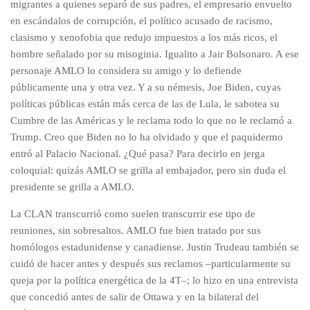
migrantes a quienes separó de sus padres, el empresario envuelto
en escándalos de corrupción, el político acusado de racismo,
clasismo y xenofobia que redujo impuestos a los más ricos, el
hombre señalado por su misoginia. Igualito a Jair Bolsonaro. A ese
personaje AMLO lo considera su amigo y lo defiende
públicamente una y otra vez. Y a su némesis, Joe Biden, cuyas
políticas públicas están más cerca de las de Lula, le sabotea su
Cumbre de las Américas y le reclama todo lo que no le reclamó a
Trump. Creo que Biden no lo ha olvidado y que el paquidermo
entró al Palacio Nacional. ¿Qué pasa? Para decirlo en jerga
coloquial: quizás AMLO se grilla al embajador, pero sin duda el
presidente se grilla a AMLO.
La CLAN transcurrió como suelen transcurrir ese tipo de
reuniones, sin sobresaltos. AMLO fue bien tratado por sus
homólogos estadunidense y canadiense. Justin Trudeau también se
cuidó de hacer antes y después sus reclamos –particularmente su
queja por la política energética de la 4T–; lo hizo en una entrevista
que concedió antes de salir de Ottawa y en la bilateral del