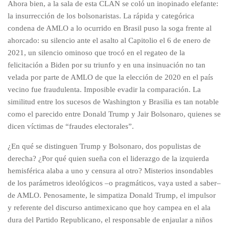
Ahora bien, a la sala de esta CLAN se coló un inopinado elefante:
la insurrección de los bolsonaristas. La rápida y categórica
condena de AMLO a lo ocurrido en Brasil puso la soga frente al
ahorcado: su silencio ante el asalto al Capitolio el 6 de enero de
2021, un silencio ominoso que trocó en el regateo de la
felicitación a Biden por su triunfo y en una insinuación no tan
velada por parte de AMLO de que la elección de 2020 en el país
vecino fue fraudulenta. Imposible evadir la comparación. La
similitud entre los sucesos de Washington y Brasilia es tan notable
como el parecido entre Donald Trump y Jair Bolsonaro, quienes se
dicen víctimas de “fraudes electorales”.
¿En qué se distinguen Trump y Bolsonaro, dos populistas de
derecha? ¿Por qué quien sueña con el liderazgo de la izquierda
hemisférica alaba a uno y censura al otro? Misterios insondables
de los parámetros ideológicos –o pragmáticos, vaya usted a saber–
de AMLO. Penosamente, le simpatiza Donald Trump, el impulsor
y referente del discurso antimexicano que hoy campea en el ala
dura del Partido Republicano, el responsable de enjaular a niños