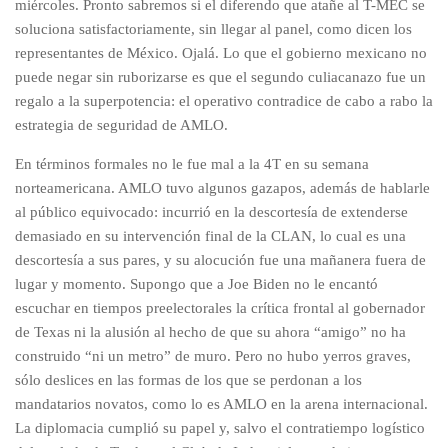
miércoles. Pronto sabremos si el diferendo que atañe al T-MEC se
soluciona satisfactoriamente, sin llegar al panel, como dicen los
representantes de México. Ojalá. Lo que el gobierno mexicano no
puede negar sin ruborizarse es que el segundo culiacanazo fue un
regalo a la superpotencia: el operativo contradice de cabo a rabo la
estrategia de seguridad de AMLO.
En términos formales no le fue mal a la 4T en su semana
norteamericana. AMLO tuvo algunos gazapos, además de hablarle
al público equivocado: incurrió en la descortesía de extenderse
demasiado en su intervención final de la CLAN, lo cual es una
descortesía a sus pares, y su alocución fue una mañanera fuera de
lugar y momento. Supongo que a Joe Biden no le encantó
escuchar en tiempos preelectorales la crítica frontal al gobernador
de Texas ni la alusión al hecho de que su ahora “amigo” no ha
construido “ni un metro” de muro. Pero no hubo yerros graves,
sólo deslices en las formas de los que se perdonan a los
mandatarios novatos, como lo es AMLO en la arena internacional.
La diplomacia cumplió su papel y, salvo el contratiempo logístico