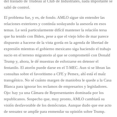
del traslado de Trudeau al Club de Industriales, nada importante se
salió de control.
El problema fue, y es, de fondo. AMLO sigue sin entender las
relaciones exteriores y continúa soslayando la asesoría en esos
temas. Le será particularmente difícil mantener la relación tersa
que ha tenido con Biden, pese a que el viejo lobo de mar parece
dispuesto a hacerse de la vista gorda en la agenda de libertad de
expresión mientras el gobierno mexicano siga haciendo el trabajo
sucio en el terreno migratorio al que se comprometió con Donald
Trump y, ahora, le dé muestras de esforzarse en detener el
fentanilo. El atorón puede darse en el T-MEC. Aun si se libran las
consultas sobre el favoritismo a CFE y Pemex, ahí está el maíz
transgénico. No sé cuánto margen de maniobra le quede a la Casa
Blanca para ignorar los reclamos de empresarios y legisladores.
Ojo: hay ya una Cámara de Representantes dominada por los
republicanos. Sospecho que, muy pronto, AMLO cambiará su
visión desfavorable de los demócratas. Aunque dudo que ese acto
de sensatez se amplíe para enmendar su opinión sobre Trump.