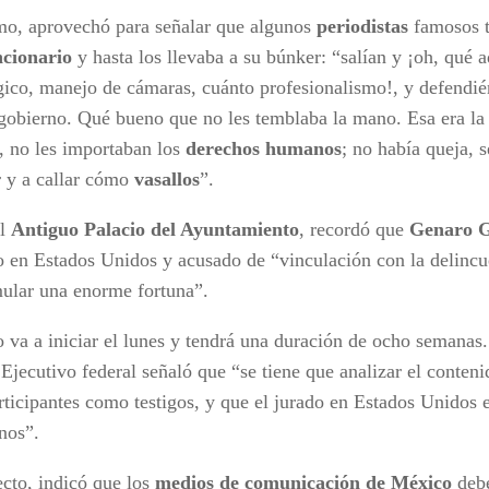
o, aprovechó para señalar que algunos
periodistas
famosos t
ncionario
y hasta los llevaba a su búnker: “salían y ¡oh, qué 
gico, manejo de cámaras, cuánto profesionalismo!, y defendién
 gobierno. Qué bueno que no les temblaba la mano. Esa era la
, no les importaban los
derechos humanos
; no había queja, 
r y a callar cómo
vasallos
”.
el
Antiguo Palacio del Ayuntamiento
, recordó que
Genaro G
o en Estados Unidos y acusado de “vinculación con la delincu
ular una enorme fortuna”.
o va a iniciar el lunes y tendrá una duración de ocho semanas.
 Ejecutivo federal señaló que “se tiene que analizar el conteni
rticipantes como testigos, y que el jurado en Estados Unidos 
nos”.
ecto, indicó que los
medios de comunicación de México
debe