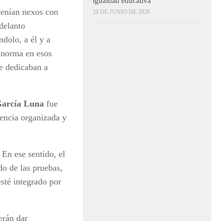
igualdad educativa
enían nexos con
28 DE JUNIO DE 2026
adelanto
dolo, a él y a
 norma en esos
se dedicaban a
arcía Luna
fue
encia organizada y
 En ese sentido, el
do de las pruebas,
esté integrado por
rán dar