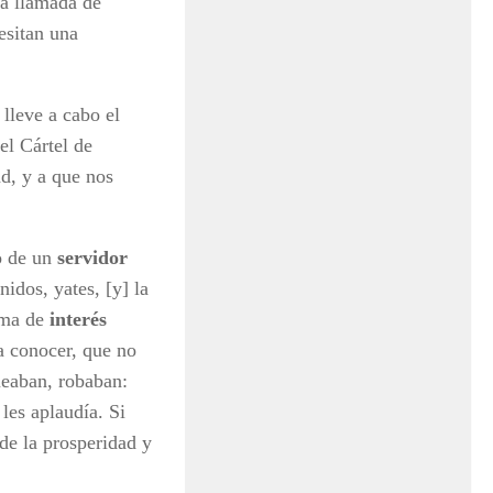
na llamada de
esitan una
lleve a cabo el
el Cártel de
d, y a que nos
o de un
servidor
idos, yates, [y] la
tema de
interés
a conocer, que no
ueaban, robaban:
 les aplaudía. Si
de la prosperidad y