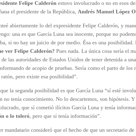
esidente Felipe Calderón
estuvo involucrado o no en esos del
ñana el presidente de la República,
Andrés Manuel López O
nteé abiertamente lo del expresidente Felipe Calderón, y manej
tengo: una es que García Luna sea inocente, porque no podemo
eba, si no hay un juicio de por medio. Ésa es una posibilidad.
ue ver Felipe Calderón?
Pues nada. La única cosa sería el m
e de las autoridades de Estados Unidos de tener detenida a una
 informando de acopio de pruebas. Sería como el parto de los
 ratón, pero existe esa posibilidad”.
que la segunda posibilidad es que García Luna “sí esté invol
n no tenía conocimiento. No lo descartemos, son hipótesis. Y l
volucrado, que sí cometió ilícitos García Luna y tenía informa
n o lo toleró
, pero que sí tenía información”.
er mandatario consideró que el hecho de que un secretario de