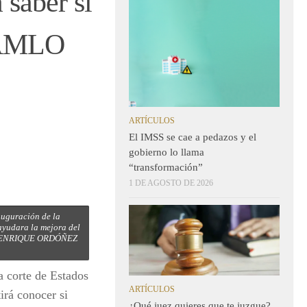
 saber si
: AMLO
ARTÍCULOS
El IMSS se cae a pedazos y el
gobierno lo llama
“transformación”
1 DE AGOSTO DE 2026
uguración de la
 ayudara la mejora del
TO: ENRIQUE ORDÓÑEZ
a corte de Estados
ARTÍCULOS
irá conocer si
¿Qué juez quieres que te juzgue?