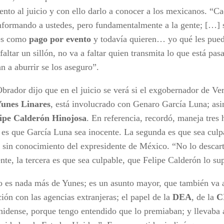
ento al juicio y con ello darlo a conocer a los mexicanos. “C
informando a ustedes, pero fundamentalmente a la gente; […] 
 es como
pago por evento
y todavía quieren… yo qué les puedo
faltar un sillón, no va a faltar quien transmita lo que está pas
n a aburrir se los aseguro”.
brador dijo que en el juicio se verá si el exgobernador de Ve
Yunes Linares
, está involucrado con Genaro García Luna; asi
ipe Calderón Hinojosa
. En referencia, recordó, maneja tres 
 es que García Luna sea inocente. La segunda es que sea cul
 sin conocimiento del expresidente de México. “No lo descar
te, la tercera es que sea culpable, que Felipe Calderón lo supi
o es nada más de Yunes; es un asunto mayor, que también va a s
ión con las agencias extranjeras; el papel de la
DEA
, de la
C
nidense, porque tengo entendido que lo premiaban; y llevaba 