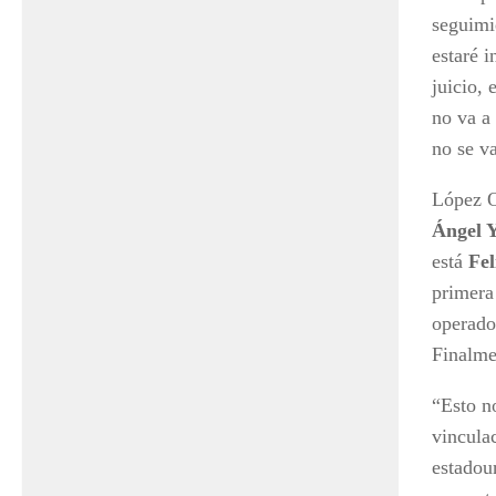
seguimi
estaré 
juicio,
no va a 
no se va
López O
Ángel 
está
Fel
primera
operado
Finalmen
“Esto n
vinculac
estadou