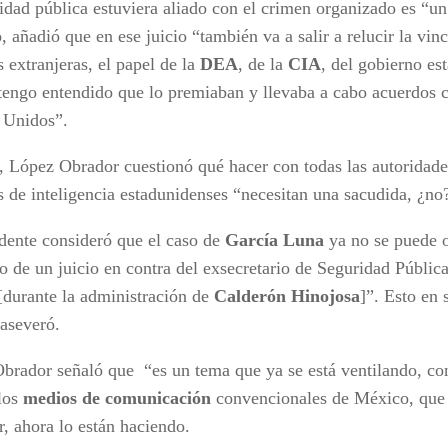
ridad pública estuviera aliado con el crimen organizado es “u
, añadió que en ese juicio “también va a salir a relucir la vin
 extranjeras, el papel de la
DEA
, de la
CIA
, del gobierno es
tengo entendido que lo premiaban y llevaba a cabo acuerdos 
 Unidos”.
o, López Obrador cuestionó qué hacer con todas las autoridades
s de inteligencia estadunidenses “necesitan una sacudida, ¿no?
idente consideró que el caso de
García Luna
ya no se puede o
o de un juicio en contra del exsecretario de Seguridad Públic
 [durante la administración de
Calderón Hinojosa
]”. Esto en 
 aseveró.
brador señaló que “es un tema que ya se está ventilando, c
los
medios de comunicación
convencionales de México, que a
r, ahora lo están haciendo.