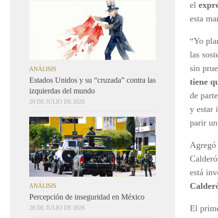
el
expr
esta ma
“Yo pla
las sos
sin pru
ANÁLISIS
Estados Unidos y su “cruzada” contra las
tiene q
izquierdas del mundo
de part
29 DE JULIO DE 2026
y estar
parir un
Agregó 
Calderó
está in
Calderó
ANÁLISIS
Percepción de inseguridad en México
El prim
28 DE JULIO DE 2026