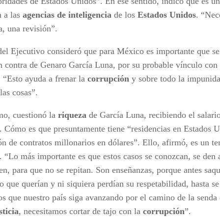
oridades de Estados Unidos”. En ese sentido, indicó que es u
n a las
agencias de inteligencia
de los
Estados Unidos
. “Nec
a, una revisión”.
 del Ejecutivo consideró que para México es importante que se 
en contra de Genaro García Luna, por su probable vínculo con 
. “Esto ayuda a frenar la
corrupción
y sobre todo la impunida
las cosas”.
o, cuestionó la
riqueza
de García Luna, recibiendo el salari
. Cómo es que presuntamente tiene “residencias en Estados Un
ón de contratos millonarios en dólares”. Ello, afirmó, es un 
. “Lo más importante es que estos casos se conozcan, se den 
ten, para que no se repitan. Son enseñanzas, porque antes saq
o que querían y ni siquiera perdían su respetabilidad, hasta se
s que nuestro país siga avanzando por el camino de la senda 
sticia
, necesitamos cortar de tajo con la
corrupción
”.