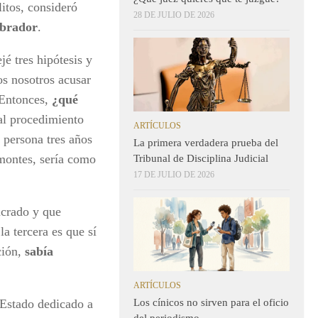
itos, consideró
28 DE JULIO DE 2026
brador
.
é tres hipótesis y
s nosotros acusar
 Entonces,
¿qué
al procedimiento
ARTÍCULOS
 persona tres años
La primera verdadera prueba del
 montes, sería como
Tribunal de Disciplina Judicial
17 DE JULIO DE 2026
ucrado y que
a tercera es que sí
ción,
sabía
ARTÍCULOS
Los cínicos no sirven para el oficio
 Estado dedicado a
del periodismo