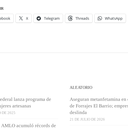
IR
ebook
X
Telegram
Threads
WhatsApp
S
ALEATORIO
ederal lanza programa de
Aseguran metanfetamina en
jeres artesanas
de Forrajes El Barrio; empre
deslinda
 DE 2025
21 DE JULIO DE 2026
e AMLO acumuló récords de