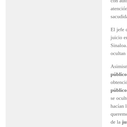
con aut
atenció
sacudid
El jefe
juicio 
Sinaloa
ocultan 
Asimism
público
obtenci
público
se ocul
hacían l
queremo
de la
ju