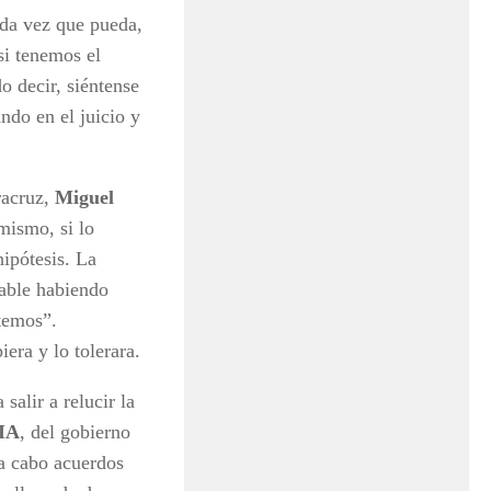
ada vez que pueda,
si tenemos el
 decir, siéntense
ando en el juicio y
racruz,
Miguel
mismo, si lo
hipótesis. La
pable habiendo
temos”.
era y lo tolerara.
alir a relucir la
IA
, del gobierno
a cabo acuerdos