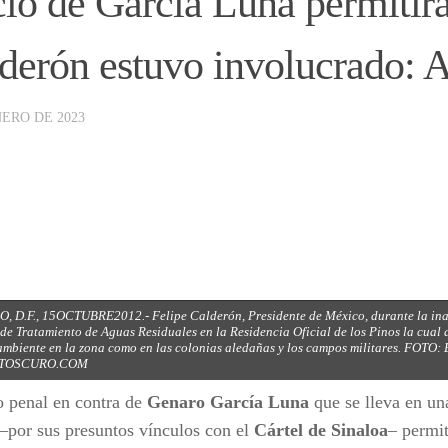
cio de García Luna permitirá
derón estuvo involucrado
NERO DE 2023
, D.F., 15OCTUBRE2012.- Felipe Calderón, Presidente de México, durante la ina
de Tratamiento de Aguas Residuales en la Residencia Oficial de los Pinos la cual
ambiente en la zona como en las colonias aledañas y los campos militares. FO
TOSCURO.COM
io penal en contra de
Genaro García Luna
que se lleva en un
–por sus presuntos vínculos con el
Cártel de Sinaloa
– permit