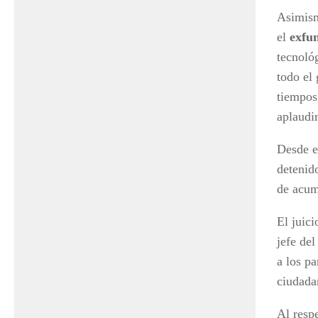
Asimism
el
exfu
tecnoló
todo el
tiempos
aplaudi
Desde 
detenid
de acum
El juici
jefe del
a los pa
ciudada
Al resp