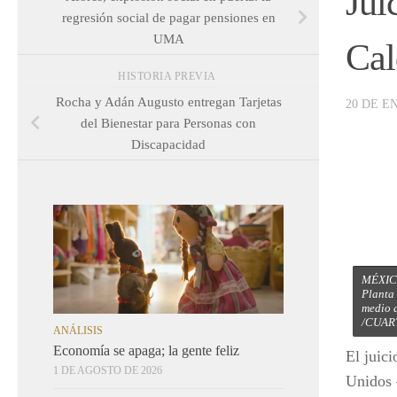
Jui
regresión social de pagar pensiones en
UMA
Cal
HISTORIA PREVIA
Rocha y Adán Augusto entregan Tarjetas
20 DE E
del Bienestar para Personas con
Discapacidad
MÉXICO
Planta 
medio 
/CUAR
ANÁLISIS
Economía se apaga; la gente feliz
El juic
1 DE AGOSTO DE 2026
Unidos 