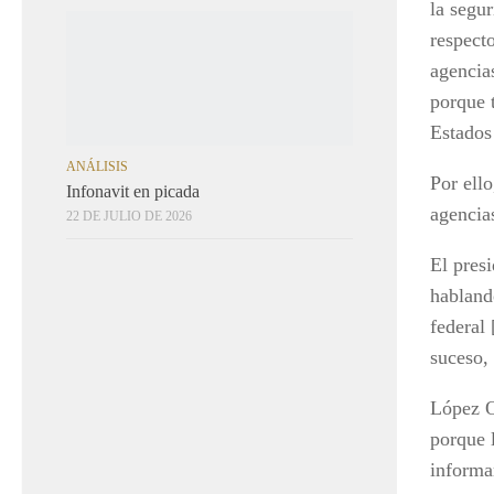
la segu
ANÁLISIS
respecto
Infonavit en picada
agencias
22 DE JULIO DE 2026
porque 
Estados
Por ell
agencia
El pres
habland
federal
suceso,
López O
porque 
informa