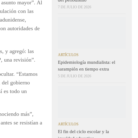
n asunto mayor”. Al
7 DE JULIO DE 2026
culación con las
tadunidense,
con autoridades de
, y agregó: las
ARTÍCULOS
, una revisión”.
Epidemiología mundialista: el
sarampión en tiempo extra
cultar. “Estamos
5 DE JULIO DE 2026
a del gobierno
sí es todo un
onociendo más”,
ntes se resistían a
ARTÍCULOS
El fin del ciclo escolar y la