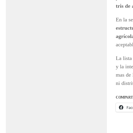
tris de
En la s
estruct
agrícol
aceptab
La lista
y la in
mas de 
ni distri
COMPART
Fac