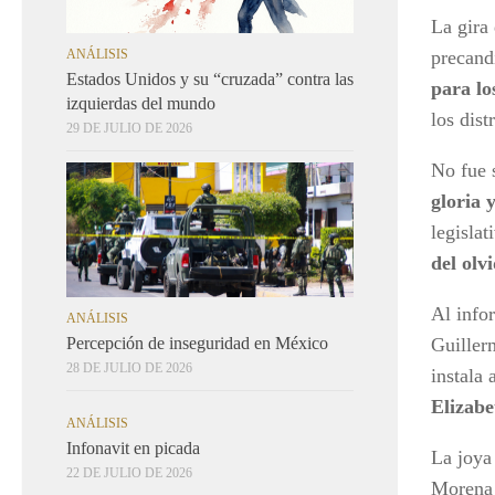
La gira
ANÁLISIS
precand
Estados Unidos y su “cruzada” contra las
para lo
izquierdas del mundo
los dist
29 DE JULIO DE 2026
No fue 
gloria 
legislat
del olvi
Al info
ANÁLISIS
Guiller
Percepción de inseguridad en México
28 DE JULIO DE 2026
instala 
Elizabe
ANÁLISIS
Infonavit en picada
La joya 
22 DE JULIO DE 2026
Morena 