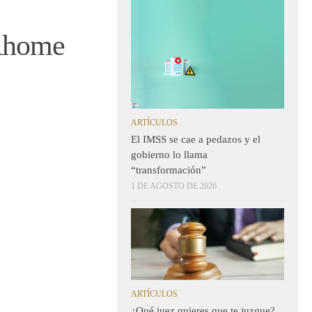
 Ahome
ARTÍCULOS
El IMSS se cae a pedazos y el
gobierno lo llama
“transformación”
1 DE AGOSTO DE 2026
ARTÍCULOS
¿Qué juez quieres que te juzgue?