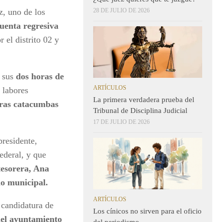
, uno de los
28 DE JULIO DE 2026
uenta regresiva
r el distrito 02 y
o sus
dos horas de
ARTÍCULOS
 labores
La primera verdadera prueba del
uras catacumbas
Tribunal de Disciplina Judicial
17 DE JULIO DE 2026
presidente,
ederal, y que
tesorera, Ana
io municipal.
ARTÍCULOS
 candidatura de
Los cínicos no sirven para el oficio
del ayuntamiento
del periodismo