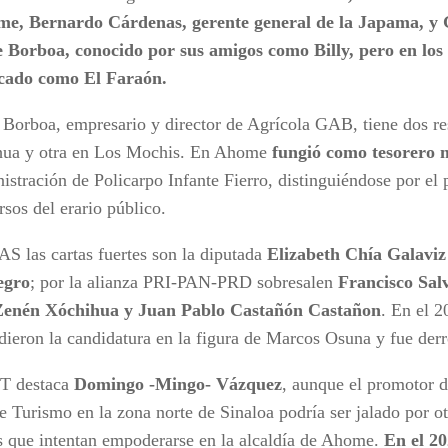
e, Bernardo Cárdenas, gerente general de la Japama, y 
 Borboa, conocido por sus amigos como Billy, pero en los c
icado como El Faraón.
 Borboa, empresario y director de Agrícola GAB, tiene dos re
ua y otra en Los Mochis. En Ahome
fungió como tesorero 
nistración de Policarpo Infante Fierro, distinguiéndose por el
rsos del erario público.
AS las cartas fuertes son la diputada
Elizabeth Chía Galaviz
egro
; por la alianza PRI-PAN-PRD sobresalen
Francisco Sal
 Zenén Xóchihua y Juan Pablo Castañón Castañon
. En el 2
ieron la candidatura en la figura de Marcos Osuna y fue de
PT destaca
Domingo -Mingo- Vázquez
, aunque el promotor d
de Turismo en la zona norte de Sinaloa podría ser jalado por ot
as que intentan empoderarse en la alcaldía de Ahome.
En el 2