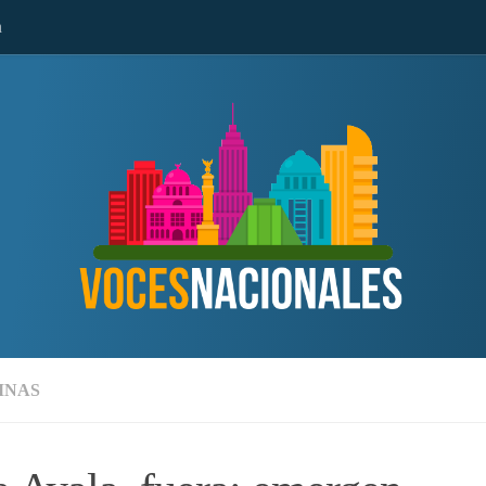
n
MNAS