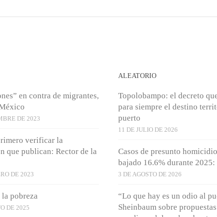
S
ALEATORIO
nes” en contra de migrantes,
Topolobampo: el decreto qu
 México
para siempre el destino territ
puerto
MBRE DE 2023
11 DE JULIO DE 2026
rimero verificar la
n que publican: Rector de la
Casos de presunto homicidio
bajado 16.6% durante 2025: 
RO DE 2023
3 DE AGOSTO DE 2026
 la pobreza
“Lo que hay es un odio al p
Sheinbaum sobre propuestas
O DE 2025