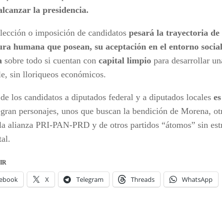
 alcanzar la presidencia.
elección o imposición de candidatos
pesará la trayectoria de 
ura humana que posean, su aceptación en el entorno socia
a
sobre todo si cuentan con
capital limpio
para desarrollar u
le, sin lloriqueos económicos.
 de los candidatos a diputados federal y a diputados locales
es
tegran personajes, unos que buscan la bendición de Morena, ot
la alianza PRI-PAN-PRD y de otros partidos “átomos” sin est
tal.
IR
ebook
X
Telegram
Threads
WhatsApp