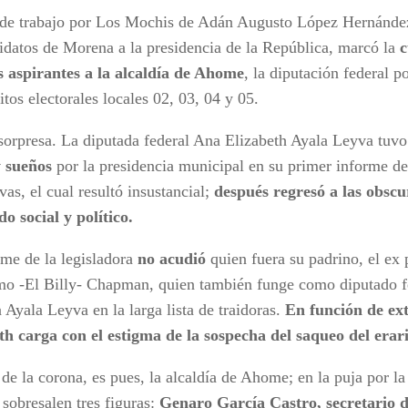
 de trabajo por Los Mochis de Adán Augusto López Hernández
idatos de Morena a la presidencia de la República, marcó la
c
s aspirantes a la alcaldía de Ahome
, la diputación federal po
ritos electorales locales 02, 03, 04 y 05.
sorpresa. La diputada federal Ana Elizabeth Ayala Leyva tuv
y sueños
por la presidencia municipal en su primer informe de
ivas, el cual resultó insustancial;
después regresó a las obsc
do social y político.
rme de la legisladora
no acudió
quien fuera su padrino, el ex 
mo -El Billy- Chapman, quien también funge como diputado f
a Ayala Leyva en la larga lista de traidoras.
En función de ex
th carga con el estigma de la sospecha del saqueo del erar
de la corona, es pues, la alcaldía de Ahome; en la puja por la
sobresalen tres figuras:
Genaro García Castro, secretario 