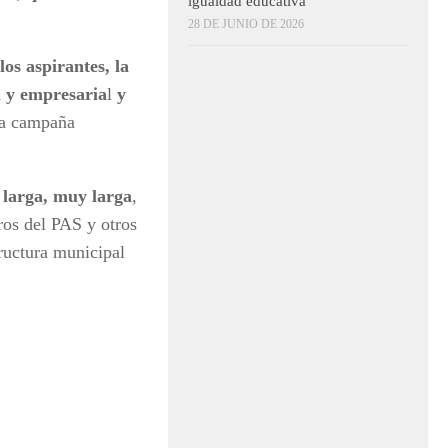
igualdad educativa
28 DE JUNIO DE 2026
los aspirantes, la
l y empresaria
l
y
na campaña
 larga, muy larga
,
ros del PAS y otros
ructura municipal