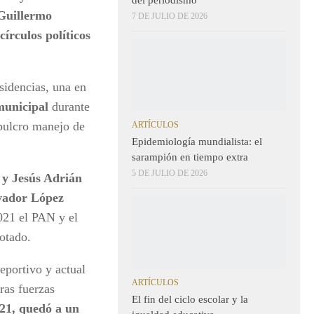
Guillermo
7 DE JULIO DE 2026
írculos políticos
sidencias, una en
municipal
durante
 pulcro manejo de
ARTÍCULOS
Epidemiología mundialista: el
sarampión en tiempo extra
5 DE JULIO DE 2026
 y Jesús Adrián
vador López
021 el PAN y el
rrotado.
eportivo y actual
ARTÍCULOS
ras fuerzas
El fin del ciclo escolar y la
021, quedó a un