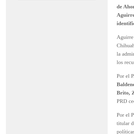
de Ahom
Aguirre
identif
Aguirre
Chihuah
la admi
los recu
Por el P
Balden
Brito,
PRD ced
Por el 
titular 
polític