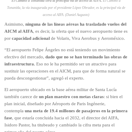
El Camino a Tonanitla será la principal vía de acceso al AIFA.
El Camino a
Tonanitla, la vía inaugurada por el presidente López Obrador, es la principal vía de
acceso al AIFA. (Daniel Augusto)
Asimismo,
ninguna de las líneas aéreas ha trasladado vuelos del
AICM al AIFA
, es decir, la oferta que el nuevo aeropuerto tiene es
por
capacidad adicional
de Volaris, Viva Aerobus y Aeroméxico.
“El aeropuerto Felipe Ángeles no está teniendo un movimiento
efectivo del mercado,
dado que no se han terminado las obras de
infraestructura.
Eso no le ha permitido ser un atractivo para
sustituir las operaciones en el AICM, para que de forma natural se
pueda descongestionar”, agregó el experto.
El aeropuerto ubicado en la base aérea militar de Santa Lucía
también carece de
un plan maestro con metas claras
: si bien el
plan inicial, diseñado por Aéroports de Paris Ingénerie,
contempla
una meta de 19.4 millones de pasajeros en la primera
fase
, que estaría concluida hacia el 2032, el director del AIFA,
Isidoro Pastor, ha titubeado y cambiado la cifra meta para el