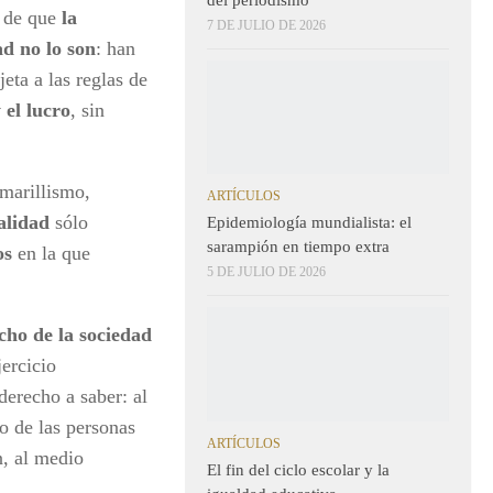
s de que
la
7 DE JULIO DE 2026
ad no lo son
: han
eta a las reglas de
 el lucro
, sin
amarillismo,
ARTÍCULOS
ealidad
sólo
Epidemiología mundialista: el
sarampión en tiempo extra
os
en la que
5 DE JULIO DE 2026
cho de la sociedad
jercicio
derecho a saber: al
so de las personas
ARTÍCULOS
n, al medio
El fin del ciclo escolar y la