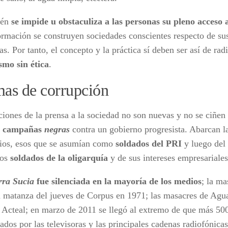
ién
se impide u obstaculiza a las personas su pleno acceso 
ormación se construyen sociedades conscientes respecto de su
as. Por tanto, el concepto y la práctica sí deben ser así de rad
smo sin ética
.
as de corrupción
ciones de la prensa a la sociedad no son nuevas y no se ciñen 
s
campañas
negras
contra un gobierno progresista. Abarcan la
ios, esos que se asumían como
soldados del PRI
y luego del
los
soldados de la oligarquía
y de sus intereses empresariales
ra Sucia
fue silenciada en la mayoría de los medios
; la ma
a matanza del jueves de Corpus en 1971; las masacres de Agua
 Acteal; en marzo de 2011 se llegó al extremo de que más 50
ados por las televisoras y las principales cadenas radiofónica