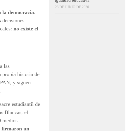
igualdad educativa
28 DE JUNIO DE 2026
a la democracia
:
s decisiones
icales:
no existe el
a las
 propia historia de
 PAN, y siguen
.
sacre estudiantil de
s Blancas, el
0 medios
s
firmaron un