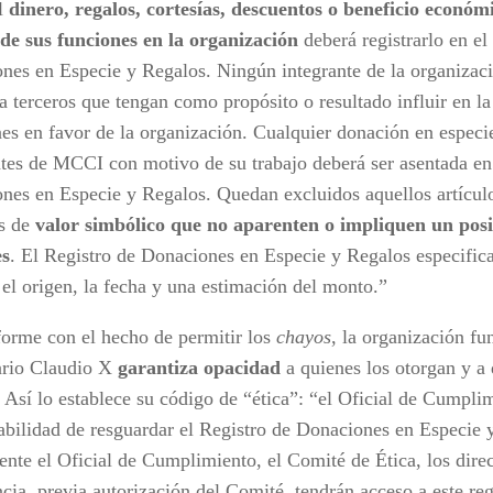
l
dinero, regalos, cortesías, descuentos o beneficio económ
de sus funciones en la organización
deberá registrarlo en el
nes en Especie y Regalos. Ningún integrante de la organizaci
 a terceros que tengan como propósito o resultado influir en l
nes en favor de la organización. Cualquier donación en especie
ntes de MCCI con motivo de su trabajo deberá ser asentada en
nes en Especie y Regalos. Quedan excluidos aquellos artícul
as de
valor simbólico que no aparenten o impliquen un posib
es
. El Registro de Donaciones en Especie y Regalos especifica
 el origen, la fecha y una estimación del monto.”
orme con el hecho de permitir los
chayos
, la organización fu
rio Claudio X
garantiza opacidad
a quienes los otorgan y a 
 Así lo establece su código de “ética”: “el Oficial de Cumplim
abilidad de resguardar el Registro de Donaciones en Especie 
nte el Oficial de Cumplimiento, el Comité de Ética, los direc
cia, previa autorización del Comité, tendrán acceso a este reg