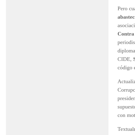
Pero cu
abaste
asociac
Contra
periodi
diploma
CIDE,
código 
Actuali
Corrupc
preside
supuesto
con mot
Textual