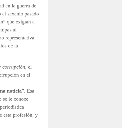
ad en la guerra de
s el sexenio pasado
ón” que exigían a
culpas al
o representativa
los de la
e corrupción
, el
orrupción en el
una noticia
”. Esa
o se le conoce
periodística
 esta profesión, y