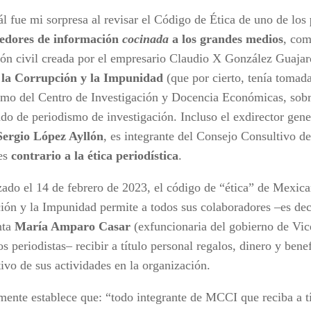
ál fue mi sorpresa al revisar el Código de Ética de uno de los
cedores de información
cocinada
a los grandes medios
, com
ión civil creada por el empresario Claudio X González Guaja
 la Corrupción y la Impunidad
(que por cierto, tenía tomada
smo del Centro de Investigación y Docencia Económicas, sobr
do de periodismo de investigación. Incluso el exdirector gene
Sergio López Ayllón
, es integrante del Consejo Consultivo 
es
contrario a la ética periodística
.
zado el 14 de febrero de 2023, el código de “ética” de Mexica
ión y la Impunidad permite a todos sus colaboradores –es dec
nta
María Amparo Casar
(exfuncionaria del gobierno de Vic
s periodistas– recibir a título personal regalos, dinero y ben
ivo de sus actividades en la organización.
mente establece que: “todo integrante de MCCI que reciba a t