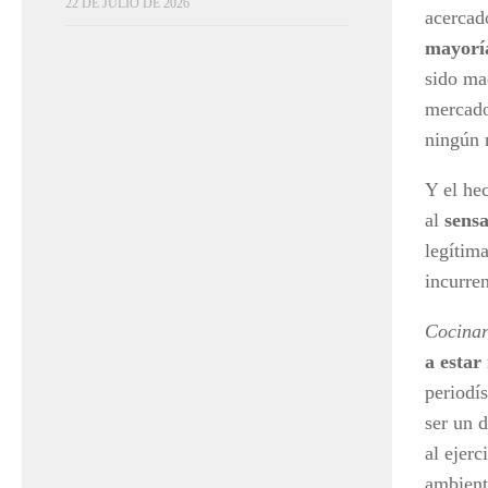
22 DE JULIO DE 2026
acercad
mayoría
sido ma
mercado
ningún r
Y el he
al
sens
legítim
incurre
Cocina
a estar
periodís
ser un d
al ejerc
ambiente