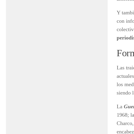
Y tamb
con inf
colectiv
periodi
Form
Las trai
actuale
los med
siendo 
La
Guer
1968; l
Charco,
encabez