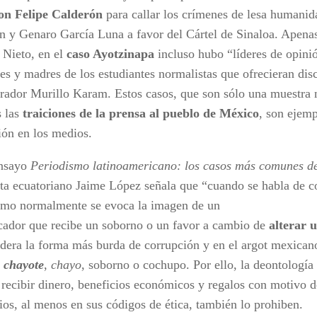
on Felipe Calderón
para callar los crímenes de lesa humanid
n y Genaro García Luna a favor del Cártel de Sinaloa. Apena
 Nieto, en el
caso Ayotzinapa
incluso hubo “líderes de opini
es y madres de los estudiantes normalistas que ofrecieran dis
rador Murillo Karam. Estos casos, que son sólo una muestra n
s las
traiciones de la prensa al pueblo de México
, son ejemp
ión en los medios.
ensayo
Periodismo latinoamericano: los casos más comunes d
sta ecuatoriano Jaime López señala que “cuando se habla de c
smo normalmente se evoca la imagen de un
ador que recibe un soborno o un favor a cambio de
alterar 
idera la forma más burda de corrupción y en el argot mexican
l
chayote
,
chayo
, soborno o cochupo. Por ello, la deontología 
 recibir dinero, beneficios económicos y regalos con motivo de
ios, al menos en sus códigos de ética, también lo prohiben.