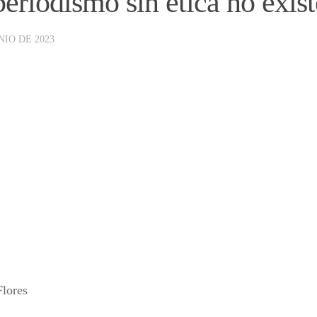
periodismo sin ética no exis
NIO DE 2023
lores