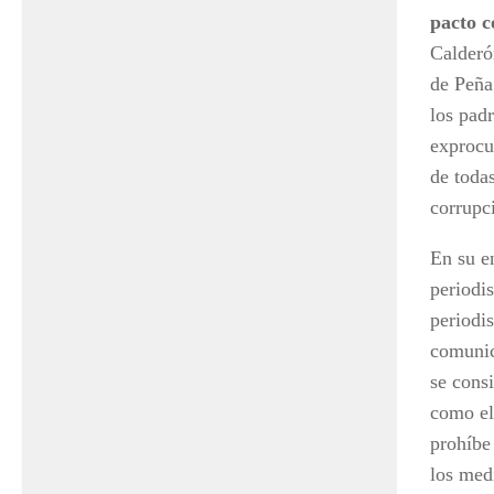
pacto c
Calderó
de Peña
los padr
exprocu
de toda
corrupc
En su 
periodi
periodi
comunic
se cons
como e
prohíbe
los med