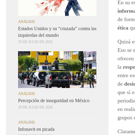
En su e
inform
de for
ANÁLISIS
ética
qu
Estados Unidos y su “cruzada” contra las
izquierdas del mundo
Quizá e
29 DE JULIO DE 2026
Eso se 
ofrecen 
la
respo
entre e
de
desi
que sí 
ANÁLISIS
periodi
Percepción de inseguridad en México
28 DE JULIO DE 2026
en real
grupos d
ANÁLISIS
Infonavit en picada
Clarame