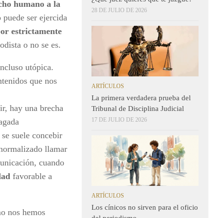
cho humano a la
28 DE JULIO DE 2026
o puede ser ejercida
bor estrictamente
iodista o no se es.
ncluso utópica.
ntenidos que nos
ARTÍCULOS
La primera verdadera prueba del
ir, hay una brecha
Tribunal de Disciplina Judicial
17 DE JULIO DE 2026
lagada
o se suele concebir
 normalizado llamar
municación, cuando
dad
favorable a
ARTÍCULOS
Los cínicos no sirven para el oficio
ómo nos hemos
del periodismo