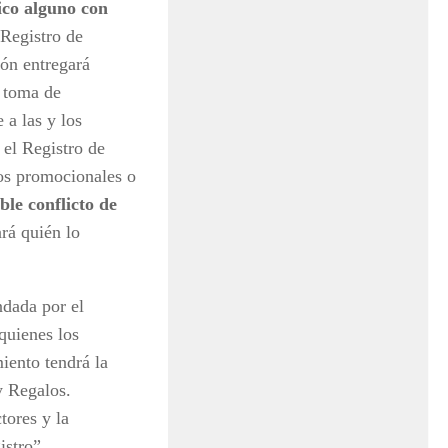
ico alguno con
 Registro de
ón entregará
a toma de
 a las y los
 el Registro de
os promocionales o
le conflicto de
rá quién lo
ndada por el
quienes los
iento tendrá la
y Regalos.
tores y la
istro”.