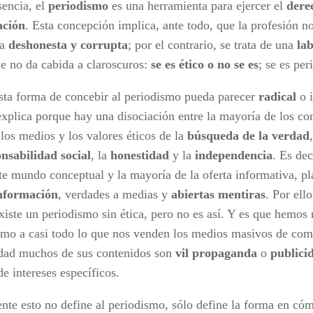
sencia, el
periodismo
es una herramienta para ejercer el
dere
ación
. Esta concepción implica, ante todo, que la profesión n
ma
deshonesta y corrupta
; por el contrario, se trata de una
la
e no da cabida a claroscuros:
se es ético o no se es
; se es per
sta forma de concebir al periodismo pueda parecer
radical
o i
explica porque hay una disociación entre la mayoría de los co
los medios y los valores éticos de la
búsqueda de la verdad
,
nsabilidad social
, la
honestidad
y la
independencia
. Es dec
ste mundo conceptual y la mayoría de la oferta informativa, p
nformación
, verdades a medias y
abiertas mentiras
. Por ell
existe un periodismo sin ética, pero no es así. Y es que hemos
smo a casi todo lo que nos venden los medios masivos de co
idad muchos de sus contenidos son
vil propaganda
o
publici
e intereses específicos.
nte esto no define al periodismo, sólo define la forma en c