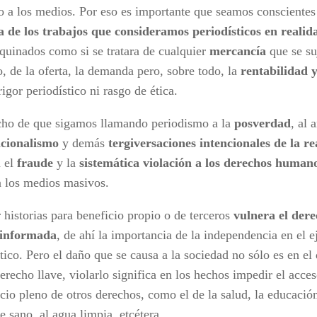
o a los medios. Por eso es importante que seamos consciente
 de los trabajos que consideramos periodísticos en realid
quinados como si se tratara de cualquier
mercancía
que se suj
, de la oferta, la demanda pero, sobre todo, la
rentabilidad
y
igor periodístico ni rasgo de ética.
cho de que sigamos llamando periodismo a la
posverdad
, al 
acionalismo
y demás
tergiversaciones intencionales de la r
a el
fraude
y la
sistemática violación a los derechos human
n los medios masivos.
r
historias para beneficio propio o de terceros
vulnera el dere
 informada
, de ahí la importancia de la independencia en el e
tico. Pero el daño que se causa a la sociedad no sólo es en el 
erecho llave, violarlo significa en los hechos impedir el acce
icio pleno de otros derechos, como el de la salud, la educació
 sano, al agua limpia, etcétera.