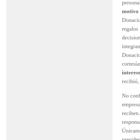
persona
motivo 
Donacio
regalos
decisio
integra
Donacio
cortesí
interes
recibió,
No conf
empresa
reciben.
respons
Únicame
presiden