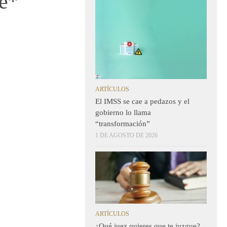
te*
ARTÍCULOS
El IMSS se cae a pedazos y el
gobierno lo llama
“transformación”
1 DE AGOSTO DE 2026
ARTÍCULOS
¿Qué juez quieres que te juzgue?