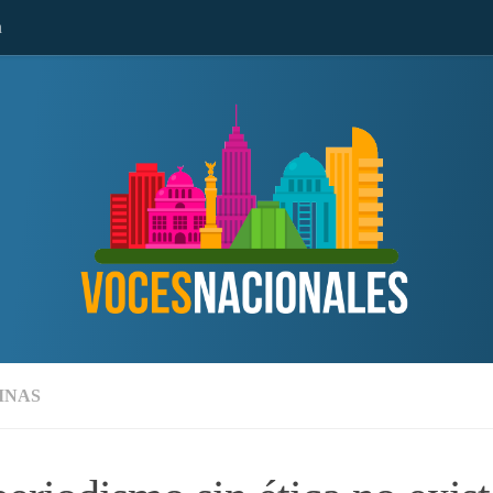
n
MNAS