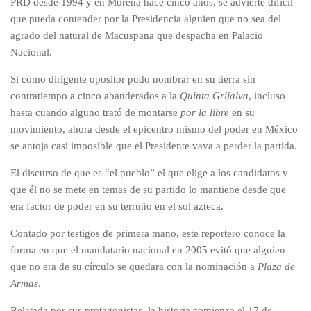
PRD desde 1994 y en Morena hace cinco años, se advierte difícil
que pueda contender por la Presidencia alguien que no sea del
agrado del natural de Macuspana que despacha en Palacio
Nacional.
Si como dirigente opositor pudo nombrar en su tierra sin
contratiempo a cinco abanderados a la
Quinta Grijalva
, incluso
hasta cuando alguno trató de montarse
por la libre
en su
movimiento, ahora desde el epicentro mismo del poder en México
se antoja casi imposible que el Presidente vaya a perder la partida.
El discurso de que es “el pueblo” el que elige a los candidatos y
que él no se mete en temas de su partido lo mantiene desde que
era factor de poder en su terruño en el sol azteca.
Contado por testigos de primera mano, este reportero conoce la
forma en que el mandatario nacional en 2005 evitó que alguien
que no era de su círculo se quedara con la nominación a
Plaza de
Armas
.
Relatada por sus protagonistas, la historia comienza el 17 de