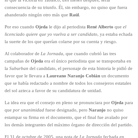
lo que la victoria en Tabasco, tres meses después, sería
consecuencia de su triunfo. Él, sin embargo, no quiso que fuera
abanderado ningún otro más que
Raúl
.
Por eso cuando
Ojeda
le dijo al periodista
René Alberto
que
el
licenciado quiere que yo vuelva a ser candidato
, ya estaba echada
la suerte de los que querían colarse por su cuenta y riesgo.
Al colaborador de
La Jornada
, que cuando cubrió las tres
campañas de
Ojeda
era el único periodista que se transportaba en
la
Suburban
del candidato, el personaje de esta historia le pidió de
favor que le llevara a
Laureano Naranjo Cobián
un documento
que se había redactado a nombre de todos los consejeros estatales
del sol azteca a favor de su candidatura de unidad.
La idea era que el consejo en pleno se pronunciara por
Ojeda
para
que
por unanimidad
fuese designado, pero
Naranjo
no quiso
estampar su firma en el documento, que el final fue avalado por
los demás integrantes del máximo órgano de dirección del partido.
El 31 de octubre de 2005, una nota de
La Jornada
fechada en