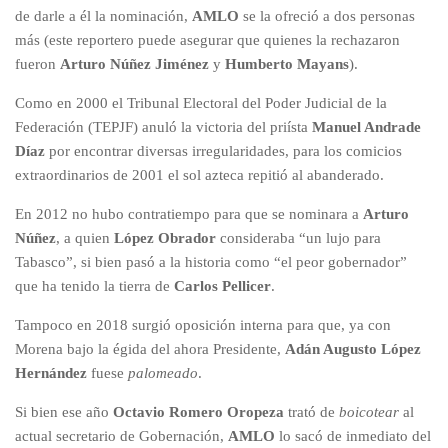
de darle a él la nominación,
AMLO
se la ofreció a dos personas
más (este reportero puede asegurar que quienes la rechazaron
fueron
Arturo Núñez Jiménez
y
Humberto Mayans
).
Como en 2000 el Tribunal Electoral del Poder Judicial de la
Federación (TEPJF) anuló la victoria del priísta
Manuel Andrade
Díaz
por encontrar diversas irregularidades, para los comicios
extraordinarios de 2001 el sol azteca repitió al abanderado.
En 2012 no hubo contratiempo para que se nominara a
Arturo
Núñez
, a quien
López Obrador
consideraba “un lujo para
Tabasco”, si bien pasó a la historia como “el peor gobernador”
que ha tenido la tierra de
Carlos Pellicer
.
Tampoco en 2018 surgió oposición interna para que, ya con
Morena bajo la égida del ahora Presidente,
Adán Augusto López
Hernández
fuese
palomeado
.
Si bien ese año
Octavio Romero Oropeza
trató de
boicotear
al
actual secretario de Gobernación,
AMLO
lo sacó de inmediato del