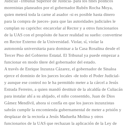
Judicial -Tribunal Superior de Justicia- para los fines políticos
morenistas planeados por el gobernador Rubén Rocha Moya,
quien meterá toda la carne al asador -si es posible hasta dinero
para la compra de jueces- para que las autoridades judiciales le
cumplan su capricho: encarcelar al Rector y a otros funcionarios
de la UAS con el propósito de hacer realidad su sueño: convertirse
en Rector Externo de la Universidad. Violar, sí, violar la
autonomía universitaria para dominar a la Casa Rosalina desde el
Tercer Piso del Gobierno Estatal. El Tribunal ya puede empezar a
funcionar en modo títere del gobernador del estado.
A través de Enrique Inzunza Cázarez, el gobernador de Sinaloa
ejerce el dominio de los jueces locales -de todo el Poder Judicial-
y aunque ese control no le ha permitido meter a la cárcel a Jesús
Estrada Ferreiro, a quien mandó destituir de la alcaldía de Culiacán
para instalar ahí a su ahijado, el niño consentido, Juan de Dios
Gámez Mendívil, ahora si confía en que los jueces inzunzistas
sabrán cumplir la encomienda gubernamental de meter a prisión y
desplazar de la rectoría a Jesús Madueña Molina y otros
funcionarios de la UAS que rechazan la aplicación de la Ley de