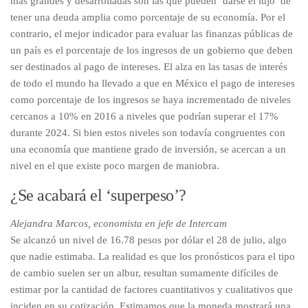
más grandes y desarrolladas son las que pueden ‘darse el lujo’ de
tener una deuda amplia como porcentaje de su economía. Por el
contrario, el mejor indicador para evaluar las finanzas públicas de
un país es el porcentaje de los ingresos de un gobierno que deben
ser destinados al pago de intereses. El alza en las tasas de interés
de todo el mundo ha llevado a que en México el pago de intereses
como porcentaje de los ingresos se haya incrementado de niveles
cercanos a 10% en 2016 a niveles que podrían superar el 17%
durante 2024. Si bien estos niveles son todavía congruentes con
una economía que mantiene grado de inversión, se acercan a un
nivel en el que existe poco margen de maniobra.
¿Se acabará el ‘superpeso’?
Alejandra Marcos, economista en jefe de Intercam
Se alcanzó un nivel de 16.78 pesos por dólar el 28 de julio, algo
que nadie estimaba. La realidad es que los pronósticos para el tipo
de cambio suelen ser un albur, resultan sumamente difíciles de
estimar por la cantidad de factores cuantitativos y cualitativos que
inciden en su cotización. Estimamos que la moneda mostrará una