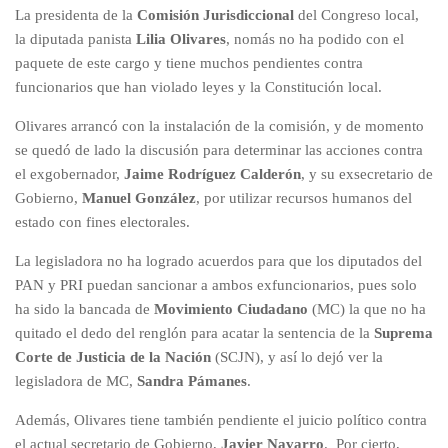
La presidenta de la
Comisión Jurisdiccional
del Congreso local,
la diputada panista
Lilia Olivares
, nomás no ha podido con el
paquete de este cargo y tiene muchos pendientes contra
funcionarios que han violado leyes y la Constitución local.
Olivares arrancó con la instalación de la comisión, y de momento
se quedó de lado la discusión para determinar las acciones contra
el exgobernador,
Jaime Rodríguez Calderón
, y su exsecretario de
Gobierno,
Manuel González
, por utilizar recursos humanos del
estado con fines electorales.
La legisladora no ha logrado acuerdos para que los diputados del
PAN y PRI puedan sancionar a ambos exfuncionarios, pues solo
ha sido la bancada de
Movimiento Ciudadano
(MC) la que no ha
quitado el dedo del renglón para acatar la sentencia de la
Suprema
Corte de Justicia de la Nación
(SCJN), y así lo dejó ver la
legisladora de MC,
Sandra Pámanes
.
Además, Olivares tiene también pendiente el juicio político contra
el actual secretario de Gobierno,
Javier Navarro
. Por cierto,