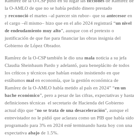
Ramírez de la O-CSP puso en su lugar las
ficciones
de Ramírez de
la O-AMLO de que no se había pedido dinero prestado
y
reconoció
el martes –al parecer sin rubor– que su
antecesor
en
el cargo –él mismo– hizo que en el año 2024 registrará “
un nivel
de endeudamiento muy alto
”, aunque con el pretexto o
justificación de que fue para financiar las obras insignia del
Gobierno de López Obrador.
Ramírez de la O-CSP también le dio una
mala
noticia a su jefa
Claudia Sheinbaum Pardo y adelantó, para beneplácito de todos
los críticos y técnicos que habían estado insistiendo en que
estábamos
mal
en economía, que la gestión económica de
Ramírez de la O-AMLO había metido al país en 2024” “
en un
bache económico
”, pero a pesar de las cifras, expectativas y hasta
definiciones técnicas el secretario de Hacienda del Gobierno
actual dijo que “
no se trata de una desaceleración
”, aunque el
entrevistador no le pidió que aclarara como un PIB que había sido
programado para 3% en 2024 esté terminando hasta hoy con una
expectativa
abajo
de 1.5%.