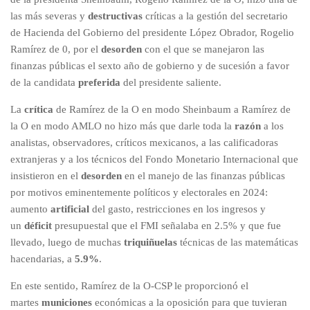
las más severas y
destructivas
críticas a la gestión del secretario
de Hacienda del Gobierno del presidente López Obrador, Rogelio
Ramírez de 0, por el
desorden
con el que se manejaron las
finanzas públicas el sexto año de gobierno y de sucesión a favor
de la candidata
preferida
del presidente saliente.
La
crítica
de Ramírez de la O en modo Sheinbaum a Ramírez de
la O en modo AMLO no hizo más que darle toda la
razón
a los
analistas, observadores, críticos mexicanos, a las calificadoras
extranjeras y a los técnicos del Fondo Monetario Internacional que
insistieron en el
desorden
en el manejo de las finanzas públicas
por motivos eminentemente políticos y electorales en 2024:
aumento
artificial
del gasto, restricciones en los ingresos y
un
déficit
presupuestal que el FMI señalaba en 2.5% y que fue
llevado, luego de muchas
triquiñuelas
técnicas de las matemáticas
hacendarias, a
5.9%
.
En este sentido, Ramírez de la O-CSP le proporcionó el
martes
municiones
económicas a la oposición para que tuvieran