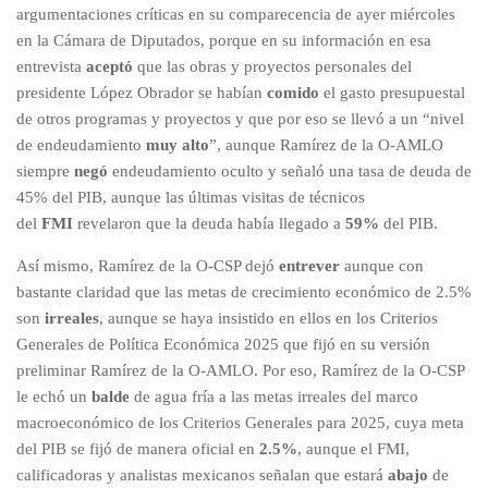
argumentaciones críticas en su comparecencia de ayer miércoles
en la Cámara de Diputados, porque en su información en esa
entrevista
aceptó
que las obras y proyectos personales del
presidente López Obrador se habían
comido
el gasto presupuestal
de otros programas y proyectos y que por eso se llevó a un “nivel
de endeudamiento
muy alto
”, aunque Ramírez de la O-AMLO
siempre
negó
endeudamiento oculto y señaló una tasa de deuda de
45% del PIB, aunque las últimas visitas de técnicos
del
FMI
revelaron que la deuda había llegado a
59%
del PIB.
Así mismo, Ramírez de la O-CSP dejó
entrever
aunque con
bastante claridad que las metas de crecimiento económico de 2.5%
son
irreales
, aunque se haya insistido en ellos en los Criterios
Generales de Política Económica 2025 que fijó en su versión
preliminar Ramírez de la O-AMLO. Por eso, Ramírez de la O-CSP
le echó un
balde
de agua fría a las metas irreales del marco
macroeconómico de los Criterios Generales para 2025, cuya meta
del PIB se fijó de manera oficial en
2.5%
, aunque el FMI,
calificadoras y analistas mexicanos señalan que estará
abajo
de