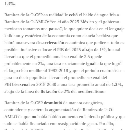
1.3%.
Ramírez de la O-CSP en realidad le
echó
el balde de agua fría a
Ramírez de la O-AMLO: “en el año 2025 México y el gobierno
mexicano tomamos una
pausa
”, lo que quiere decir en el lenguaje
kafkiano y esotérico de la economía como ciencia hechiza que
habrá una severa
desaceleración
económica que pudiera –todo es
posible– inclusive colocar el PIB del 2025
abajo
de 1%, lo cual
llevaría a que el promedio anual sexenal de 2.5 quede
probablemente en 2%, una tasa exactamente
igual
a la que logró
el largo ciclo neoliberal 1983-2018 y que el periodo cuatroteísta –
para no decir populista– llevaría el promedio sexenal del
PIB
bisexenal
en 2018-2030 a una tasa promedio anual de
1.2%
,
abajo de la línea de
flotación
de 2% del neoliberalismo.
Ramírez de la O-CSP
desmintió
de manera categórica,
contundente y certera la argumentación de Ramírez de la O-
AMLO de que
no
había habido aumento en la deuda pública y que
todo se había financiado con reasignación de gasto. Por ello,