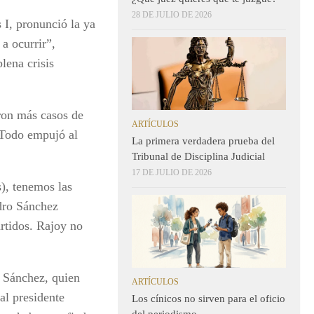
28 DE JULIO DE 2026
 I, pronunció la ya
a ocurrir”,
lena crisis
aron más casos de
ARTÍCULOS
. Todo empujó al
La primera verdadera prueba del
Tribunal de Disciplina Judicial
17 DE JULIO DE 2026
s), tenemos las
dro Sánchez
rtidos. Rajoy no
 Sánchez, quien
ARTÍCULOS
al presidente
Los cínicos no sirven para el oficio
del periodismo