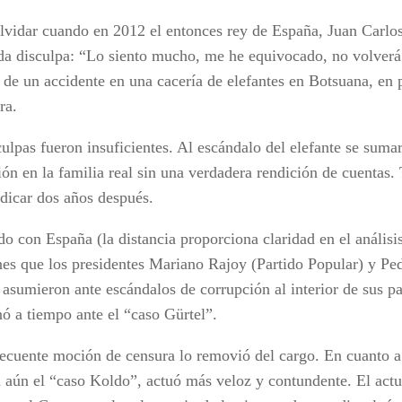
vidar cuando en 2012 el entonces rey de España, Juan Carlos
ada disculpa: “Lo siento mucho, me he equivocado, no volverá 
 de un accidente en una cacería de elefantes en Botsuana, en p
ra.
culpas fueron insuficientes. Al escándalo del elefante se sum
ión en la familia real sin una verdadera rendición de cuentas
bdicar dos años después.
o con España (la distancia proporciona claridad en el análisi
nes que los presidentes Mariano Rajoy (Partido Popular) y Pe
asumieron ante escándalos de corrupción al interior de sus pa
nó a tiempo ante el “caso Gürtel”.
ecuente moción de censura lo removió del cargo. En cuanto a
a aún el “caso Koldo”, actuó más veloz y contundente. El actu