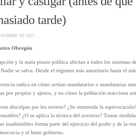
ilar y castigar (antes de que
asiado tarde)
VIEMBRE DE 2025
astro Obregón
pción y la mala praxis política afectan a todos los sistemas d
Nadie se salva. Desde el régimen más autoritario hasta el má
erencia radica en cómo actúan mandatarios o mandatarias ante 
as por propios y ajenos, y en cómo la población reacciona ant
ecen disculpas por los errores? ¿Se enmienda la equivocación
ponsables? ¿O se aplica la técnica del avestruz? Tomar medidas
s inadmisibles forma parte del ejercicio del poder y de la re
emocracia y el buen gobierno.