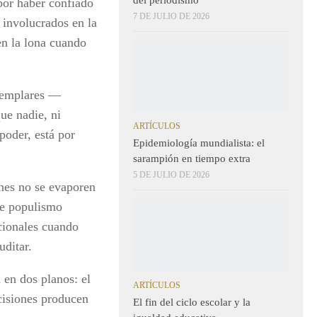
por haber confiado
7 DE JULIO DE 2026
 involucrados en la
en la lona cuando
ejemplares —
ue nadie, ni
ARTÍCULOS
 poder, está por
Epidemiología mundialista: el
sarampión en tiempo extra
5 DE JULIO DE 2026
ones no se evaporen
 de populismo
rcionales cuando
uditar.
 en dos planos: el
ARTÍCULOS
ecisiones producen
El fin del ciclo escolar y la