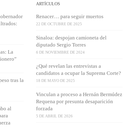
ARTÍCULOS
xgobernador
Renacer… para seguir muertos
ltrados:
22 DE OCTUBRE DE 2025
Sinaloa: despojan camioneta del
diputado Sergio Torres
das: La
6 DE NOVIEMBRE DE 2024
mionero”
¿Qué revelan las entrevistas a
candidatos a ocupar la Suprema Corte?
eso tras la
18 DE MAYO DE 2025
Vinculan a proceso a Hernán Bermúdez
Requena por presunta desaparición
bo al
forzada
para
5 DE ABRIL DE 2026
uerza