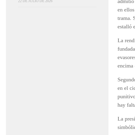
admitió
22 DE JULIO DE 2026
en ello
trama. 
estalló 
La rend
fundada
evasores
encima d
Segundo
en el ci
punitiv
hay falt
La pres
simbólic