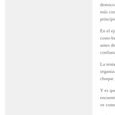
democra
más con
principi
En el ej
costo-be
antes d
confianz
La tent
organiz
choque 
Y es qu
encuentr
ve como