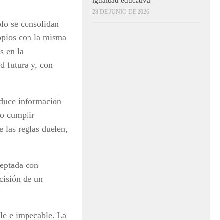
igualdad educativa
28 DE JUNIO DE 2026
olo se consolidan
ropios con la misma
s en la
d futura y, con
oduce información
 o cumplir
e las reglas duelen,
ceptada con
scisión de un
ble e impecable. La