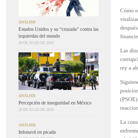
Cómo ol
viraliz
ANÁLISIS
después
Estados Unidos y su “cruzada” contra las
izquierdas del mundo
financie
29 DE JULIO DE 2026
Las dis
corrupc
rey a a
Siguiend
posicio
ANÁLISIS
(PSOE) 
Percepción de inseguridad en México
reaccio
28 DE JULIO DE 2026
La cons
ANÁLISIS
enfrent
Infonavit en picada