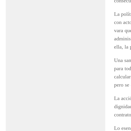
consecu
La polít
con act
vara que
administ
ella, la
Una san
para to
calcular
pero se
La acci
dignidad
contrato
Lo esen