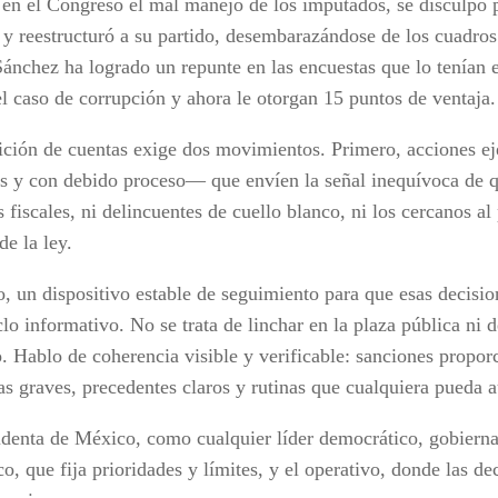
 en el Congreso el mal manejo de los imputados, se disculpó 
s y reestructuró a su partido, desembarazándose de los cuadros
Sánchez ha logrado un repunte en las encuestas que lo tenían 
el caso de corrupción y ahora le otorgan 15 puntos de ventaja.
ición de cuentas exige dos movimientos. Primero, acciones 
s y con debido proceso— que envíen la señal inequívoca de q
 fiscales, ni delincuentes de cuello blanco, ni los cercanos al
e la ley.
, un dispositivo estable de seguimiento para que esas decisi
clo informativo. No se trata de linchar en la plaza pública ni
o. Hablo de coherencia visible y verificable: sanciones propo
as graves, precedentes claros y rutinas que cualquiera pueda a
identa de México, como cualquier líder democrático, gobierna
o, que fija prioridades y límites, y el operativo, donde las d