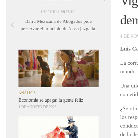
Vig
HISTORIA PREVIA
dem
Barra Mexicana de Abogados pide
preservar el principio de ‘cosa juzgada’
4 DE NO
Luis C
La corru
mundo. 
Una dif
ANÁLISIS
cometid
Economía se apaga; la gente feliz
1 DE AGOSTO DE 2026
¿Se ofr
los res
conducta
de la d