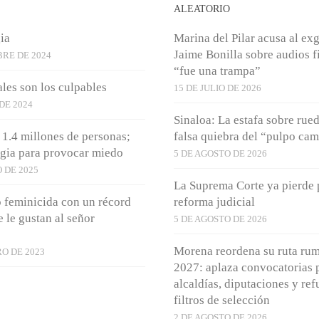
S
ALEATORIO
ia
Marina del Pilar acusa al e
Jaime Bonilla sobre audios fi
BRE DE 2024
“fue una trampa”
ales son los culpables
15 DE JULIO DE 2026
 DE 2024
Sinaloa: La estafa sobre rue
, 1.4 millones de personas;
falsa quiebra del “pulpo ca
egia para provocar miedo
5 DE AGOSTO DE 2026
 DE 2025
La Suprema Corte ya pierde p
feminicida con un récord
reforma judicial
 le gustan al señor
5 DE AGOSTO DE 2026
Morena reordena su ruta rum
O DE 2023
2027: aplaza convocatorias 
alcaldías, diputaciones y ref
filtros de selección
2 DE AGOSTO DE 2026