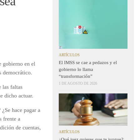
 sea
ARTÍCULOS
El IMSS se cae a pedazos y el
e gobierno en el
gobierno lo llama
s democrático.
“transformación”
1 DE AGOSTO DE 2026
las faltas
e dicho actuar.
? ¿Se hace pagar a
 frente a
ndición de cuentas,
ARTÍCULOS
¿Qué juez quieres que te juzgue?