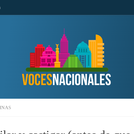
n
MNAS