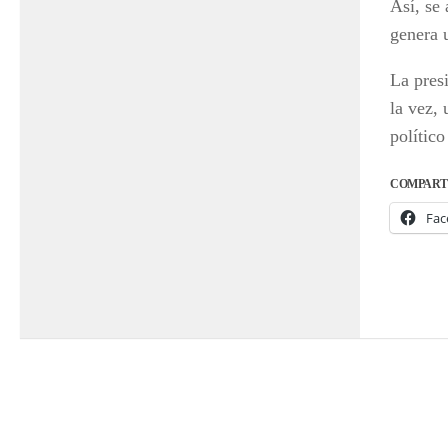
Así, se 
genera 
La pres
la vez, 
polític
COMPART
Fac