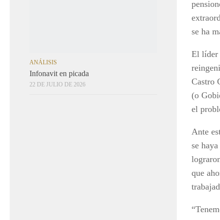
ANÁLISIS
pensione
Infonavit en picada
extraor
22 DE JULIO DE 2026
se ha ma
El líder
reingen
Castro 
(o Gobi
el probl
Ante es
se haya
lograro
que ahor
trabajad
“Tenemo