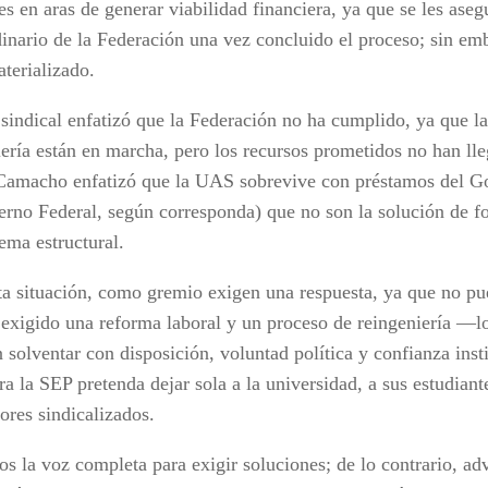
s en aras de generar viabilidad financiera, ya que se les ase
dinario de la Federación una vez concluido el proceso; sin em
terializado.
 sindical enfatizó que la Federación no ha cumplido, ya que l
iería están en marcha, pero los recursos prometidos no han l
Camacho enfatizó que la UAS sobrevive con préstamos del Go
erno Federal, según corresponda) que no son la solución de f
ema estructural.
ta situación, como gremio exigen una respuesta, ya que no pu
 exigido una reforma laboral y un proceso de reingeniería —lo
n solventar con disposición, voluntad política y confianza ins
a la SEP pretenda dejar sola a la universidad, a sus estudiant
ores sindicalizados.
s la voz completa para exigir soluciones; de lo contrario, ad