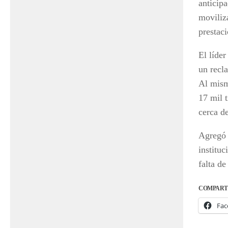
anticip
moviliz
prestac
El líder
un recl
Al mism
17 mil t
cerca de
Agregó 
instituc
falta de
COMPART
Fac