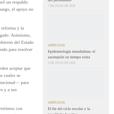
guró un respaldo
7 DE JULIO DE 2026
bargo, el apoyo no
a reforma y la
legado. Asimismo,
bierno del Estado
ARTÍCULOS
ondo para resolver
Epidemiología mundialista: el
sarampión en tiempo extra
5 DE JULIO DE 2026
eden aceptar que
s cuales se
titucional— para
es y a sus
ARTÍCULOS
vertimos con
El fin del ciclo escolar y la