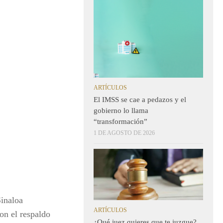
ARTÍCULOS
El IMSS se cae a pedazos y el
gobierno lo llama
“transformación”
1 DE AGOSTO DE 2026
inaloa
ARTÍCULOS
on el respaldo
¿Qué juez quieres que te juzgue?