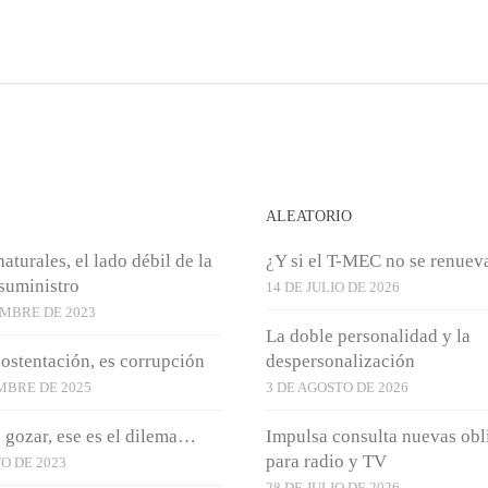
S
ALEATORIO
aturales, el lado débil de la
¿Y si el T-MEC no se renuev
suministro
14 DE JULIO DE 2026
EMBRE DE 2023
La doble personalidad y la
 ostentación, es corrupción
despersonalización
MBRE DE 2025
3 DE AGOSTO DE 2026
 gozar, ese es el dilema…
Impulsa consulta nuevas obl
para radio y TV
O DE 2023
28 DE JULIO DE 2026