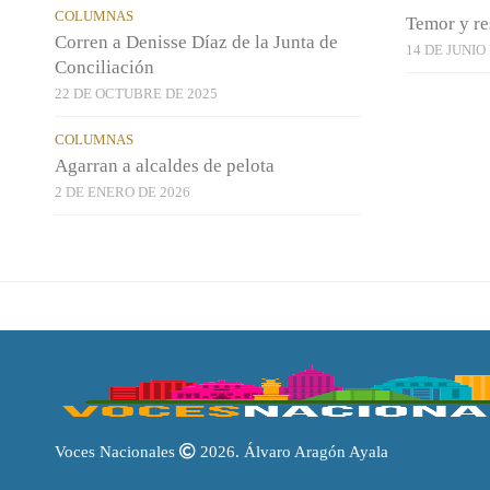
COLUMNAS
Temor y re
Corren a Denisse Díaz de la Junta de
14 DE JUNIO
Conciliación
22 DE OCTUBRE DE 2025
COLUMNAS
Agarran a alcaldes de pelota
2 DE ENERO DE 2026
Voces Nacionales
2026. Álvaro Aragón Ayala