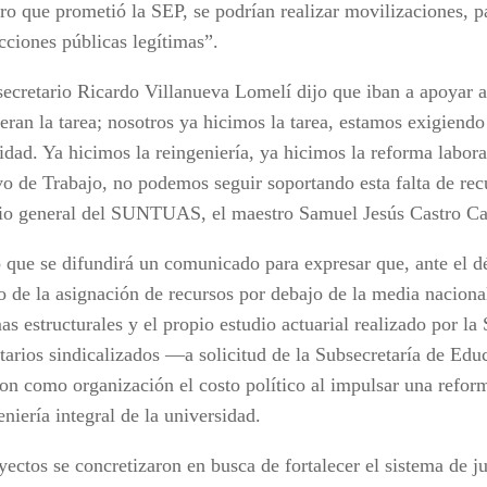
ero que prometió la SEP, se podrían realizar movilizaciones, p
cciones públicas legítimas”.
secretario Ricardo Villanueva Lomelí dijo que iban a apoyar a
eran la tarea; nosotros ya hicimos la tarea, estamos exigiendo
idad. Ya hicimos la reingeniería, ya hicimos la reforma labora
vo de Trabajo, no podemos seguir soportando esta falta de rec
rio general del SUNTUAS, el maestro Samuel Jesús Castro C
 que se difundirá un comunicado para expresar que, ante el dé
o de la asignación de recursos por debajo de la media naciona
s estructurales y el propio estudio actuarial realizado por la 
itarios sindicalizados —a solicitud de la Subsecretaría de E
on como organización el costo político al impulsar una refor
eniería integral de la universidad.
ectos se concretizaron en busca de fortalecer el sistema de j