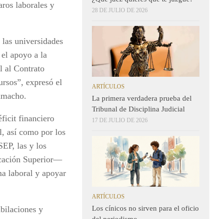
aros laborales y
28 DE JULIO DE 2026
 las universidades
 el apoyo a la
l al Contrato
ursos”, expresó el
ARTÍCULOS
amacho.
La primera verdadera prueba del
Tribunal de Disciplina Judicial
ficit financiero
17 DE JULIO DE 2026
l, así como por los
SEP, las y los
ducación Superior—
ma laboral y apoyar
ARTÍCULOS
Los cínicos no sirven para el oficio
ubilaciones y
del periodismo