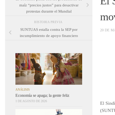
El 
maíz “precios justos” para desactivar
protestas durante el Mundial
mov
HISTORIA PREVIA
SUNTUAS estalla contra la SEP por
20 DE M
incumplimiento de apoyo financiero
ANÁLISIS
Economía se apaga; la gente feliz
1 DE AGOSTO DE 2026
El Sind
(SUNTUA