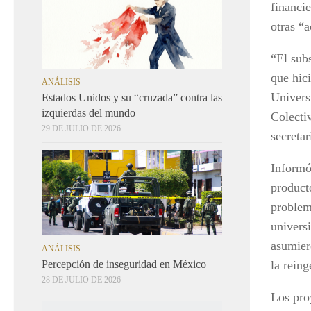
financi
otras “a
“El sub
que hici
ANÁLISIS
Univers
Estados Unidos y su “cruzada” contra las
izquierdas del mundo
Colecti
29 DE JULIO DE 2026
secreta
Informó
product
problema
univers
asumier
ANÁLISIS
Percepción de inseguridad en México
la reing
28 DE JULIO DE 2026
Los proy