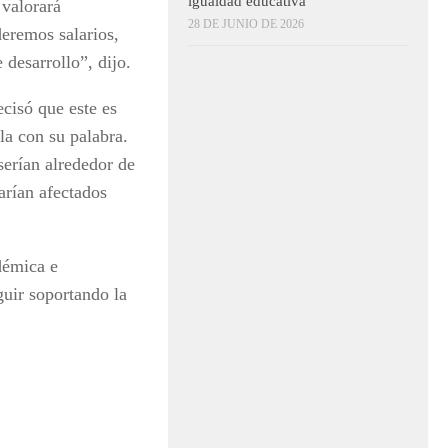
igualdad educativa
 valorará
28 DE JUNIO DE 2026
deremos salarios,
desarrollo”, dijo.
ecisó que este es
la con su palabra.
serían alrededor de
tarían afectados
démica e
guir soportando la