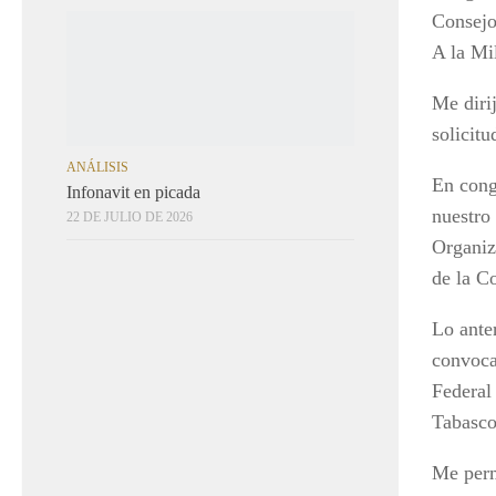
Consejo
ANÁLISIS
A la Mi
Infonavit en picada
22 DE JULIO DE 2026
Me diri
solicitu
En cong
nuestro
Organiz
de la C
Lo ante
convoca
Federal 
Tabasco
Me perm