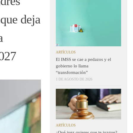
ndrés
que deja
a
2027
ARTÍCULOS
El IMSS se cae a pedazos y el
gobierno lo llama
“transformación”
1 DE AGOSTO DE 2026
ARTÍCULOS
¿Qué juez quieres que te juzgue?