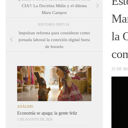
Est
CIA?: La Doctrina Milán y el dilema
Maru Campos
Man
HISTORIA PREVIA
la 
Impulsan reforma para considerar como
jornada laboral la conexión digital fuera
de horario
com
25 DE M
ANÁLISIS
Economía se apaga; la gente feliz
1 DE AGOSTO DE 2026