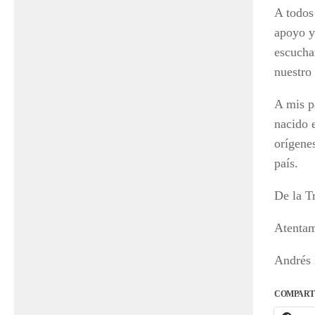
A todos
apoyo y
escucha
nuestro 
A mis p
nacido 
orígene
país.
De la T
Atenta
Andrés 
COMPART