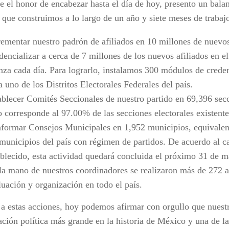
e el honor de encabezar hasta el día de hoy, presento un balan
 que construimos a lo largo de un año y siete meses de trabaj
rementar nuestro padrón de afiliados en 10 millones de nuevos
dencializar a cerca de 7 millones de los nuevos afiliados en e
nza cada día. Para lograrlo, instalamos 300 módulos de creden
a uno de los Distritos Electorales Federales del país.
ablecer Comités Seccionales de nuestro partido en 69,396 secc
o corresponde al 97.00% de las secciones electorales existentes
formar Consejos Municipales en 1,952 municipios, equivalen
 municipios del país con régimen de partidos. De acuerdo al c
ablecido, esta actividad quedará concluida el próximo 31 de 
la mano de nuestros coordinadores se realizaron más de 272 
luación y organización en todo el país.
 a estas acciones, hoy podemos afirmar con orgullo que nuestr
ación política más grande en la historia de México y una de l