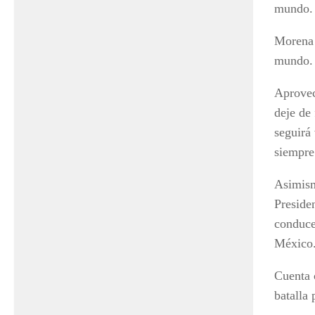
mundo. 
Morena 
mundo.
Aprovec
deje de
seguirá
siempre
Asimism
Preside
conduce
México
Cuenta 
batalla 