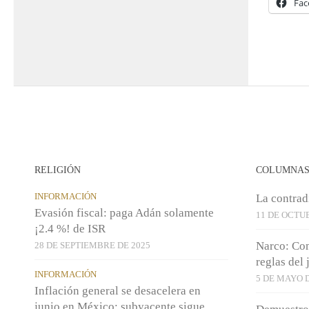
Fac
RELIGIÓN
COLUMNA
INFORMACIÓN
La contrad
Evasión fiscal: paga Adán solamente
11 DE OCTU
¡2.4 %! de ISR
Narco: Com
28 DE SEPTIEMBRE DE 2025
reglas del
INFORMACIÓN
5 DE MAYO D
Inflación general se desacelera en
junio en México; subyacente sigue