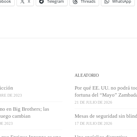
ebook
X
Telegram
Threads
WhatsApp
S
ALEATORIO
icción
Por qué EE. UU. no podrá toc
fortuna del “Mayo” Zambad
BRE DE 2023
21 DE JULIO DE 2026
o en Big Brothers; las
 juego cambian
Mesas de seguridad sin blin
E 2023
17 DE JULIO DE 2026