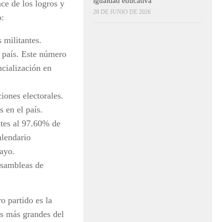
igualdad educativa
ce de los logros y
28 DE JUNIO DE 2026
o:
 militantes.
l país. Este número
cialización en
iones electorales.
 en el país.
tes al 97.60% de
alendario
mayo.
asambleas de
o partido es la
as más grandes del