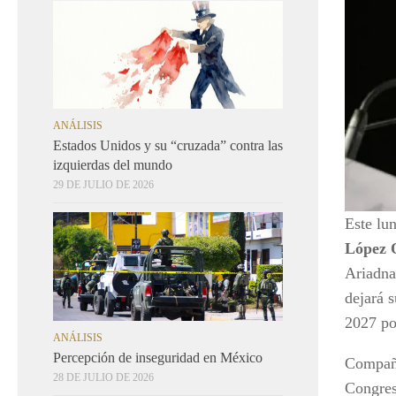
ANÁLISIS
Estados Unidos y su “cruzada” contra las
izquierdas del mundo
29 DE JULIO DE 2026
Este lu
López 
Ariadna
dejará s
2027 po
ANÁLISIS
Percepción de inseguridad en México
Compañe
28 DE JULIO DE 2026
Congres