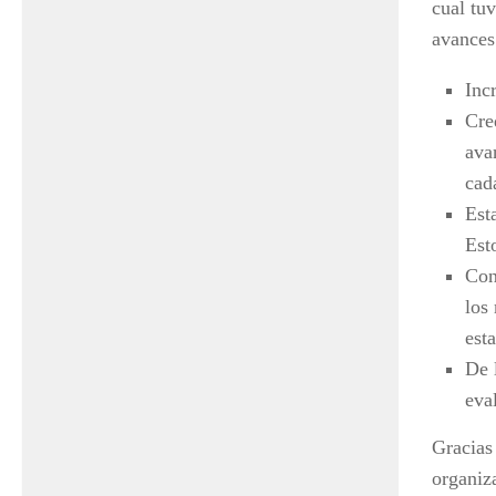
cual tuv
avances
Inc
Cre
ava
cad
Est
Est
Con
los
est
De 
eva
Gracias
organiz