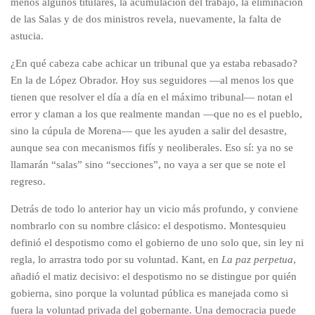
menos algunos titulares, la acumulación del trabajo, la eliminación
de las Salas y de dos ministros revela, nuevamente, la falta de
astucia.
¿En qué cabeza cabe achicar un tribunal que ya estaba rebasado?
En la de López Obrador. Hoy sus seguidores —al menos los que
tienen que resolver el día a día en el máximo tribunal— notan el
error y claman a los que realmente mandan —que no es el pueblo,
sino la cúpula de Morena— que les ayuden a salir del desastre,
aunque sea con mecanismos fifís y neoliberales. Eso sí: ya no se
llamarán “salas” sino “secciones”, no vaya a ser que se note el
regreso.
Detrás de todo lo anterior hay un vicio más profundo, y conviene
nombrarlo con su nombre clásico: el despotismo. Montesquieu
definió el despotismo como el gobierno de uno solo que, sin ley ni
regla, lo arrastra todo por su voluntad. Kant, en
La
paz perpetua
,
añadió el matiz decisivo: el despotismo no se distingue por quién
gobierna, sino porque la voluntad pública es manejada como si
fuera la voluntad privada del gobernante. Una democracia puede