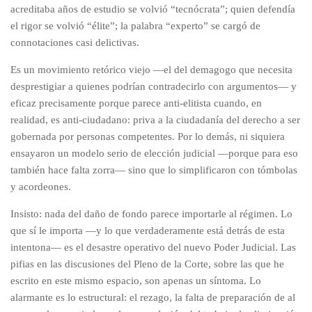
acreditaba años de estudio se volvió “tecnócrata”; quien defendía
el rigor se volvió “élite”; la palabra “experto” se cargó de
connotaciones casi delictivas.
Es un movimiento retórico viejo —el del demagogo que necesita
desprestigiar a quienes podrían contradecirlo con argumentos— y
eficaz precisamente porque parece anti-elitista cuando, en
realidad, es anti-ciudadano: priva a la ciudadanía del derecho a ser
gobernada por personas competentes. Por lo demás, ni siquiera
ensayaron un modelo serio de elección judicial —porque para eso
también hace falta zorra— sino que lo simplificaron con tómbolas
y acordeones.
Insisto: nada del daño de fondo parece importarle al régimen. Lo
que sí le importa —y lo que verdaderamente está detrás de esta
intentona— es el desastre operativo del nuevo Poder Judicial. Las
pifias en las discusiones del Pleno de la Corte, sobre las que he
escrito en este mismo espacio, son apenas un síntoma. Lo
alarmante es lo estructural: el rezago, la falta de preparación de al