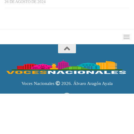
26 DE AGOSTO DE 2024
Voces Nacionales
2026. Álvaro Aragón Ayala
Portal reconocido por el
Instituto Nacional del Derecho de Autor
con el Certificado de Reserva de Derechos al Uso Exclusivo
04-2026-
021713062400-203
.