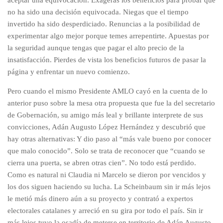
aceptar una equivocación: Exageras los beneficios para probar que
no ha sido una decisión equivocada. Niegas que el tiempo
invertido ha sido desperdiciado. Renuncias a la posibilidad de
experimentar algo mejor porque temes arrepentirte. Apuestas por
la seguridad aunque tengas que pagar el alto precio de la
insatisfacción. Pierdes de vista los beneficios futuros de pasar la
página y enfrentar un nuevo comienzo.
Pero cuando el mismo Presidente AMLO cayó en la cuenta de lo
anterior puso sobre la mesa otra propuesta que fue la del secretario
de Gobernación, su amigo más leal y brillante interprete de sus
convicciones, Adán Augusto López Hernández y descubrió que
hay otras alternativas: Y dio paso al “más vale bueno por conocer
que malo conocido”. Solo se trata de reconocer que “cuando se
cierra una puerta, se abren otras cien”. No todo está perdido.
Como es natural ni Claudia ni Marcelo se dieron por vencidos y
los dos siguen haciendo su lucha. La Scheinbaum sin ir más lejos
le metió más dinero aún a su proyecto y contrató a expertos
electorales catalanes y arreció en su gira por todo el país. Sin ir
más lejos tuvo la osadía de meterse en territorio de Adán Augusto