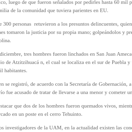
co, luego de que fueron señalados por pedirles hasta 60 mil 
milia de la comunidad que tuviera parientes en EU.
e 300 personas retuvieron a los presuntos delincuentes, quien
nes tomaron la justicia por su propia mano; golpeándolos y p
olina.
 diciembre, tres hombres fueron linchados en San Juan Amec
o de Atzitzihuacá n, el cual se localiza en el sur de Puebla y
l habitantes.
en se registró, de acuerdo con la Secretaría de Gobernación, 
río fue acusado de tratar de llevarse a una menor y cometer u
stacar que dos de los hombres fueron quemados vivos, mientr
rcado en un poste en el cerro Tehuinto.
os investigadores de la UAM, en la actualidad existen las con