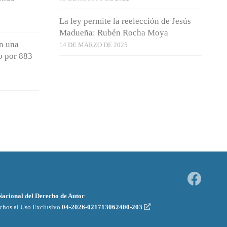
La ley permite la reelección de Jesús
Madueña: Rubén Rocha Moya
n una
14 DE MARZO DE 2025
o por 883
 Nacional del Derecho de Autor
echos al Uso Exclusivo
04-2026-021713062400-203
.