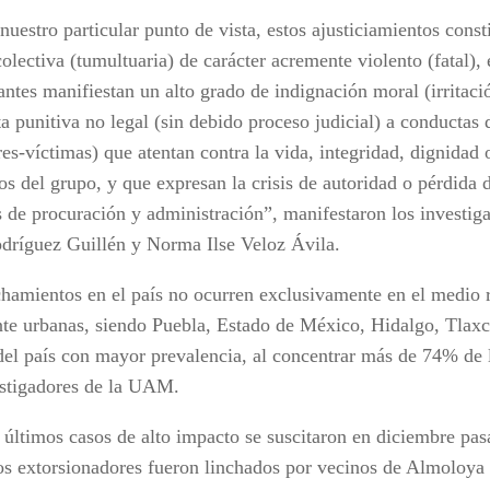
uestro particular punto de vista, estos ajusticiamientos const
olectiva (tumultuaria) de carácter acremente violento (fatal), 
pantes manifiestan un alto grado de indignación moral (irritac
a punitiva no legal (sin debido proceso judicial) a conductas 
es-víctimas) que atentan contra la vida, integridad, dignidad
s del grupo, y que expresan la crisis de autoridad o pérdida 
s de procuración y administración”, manifestaron los investi
dríguez Guillén y Norma Ilse Veloz Ávila.
chamientos en el país no ocurren exclusivamente en el medio r
te urbanas, siendo Puebla, Estado de México, Hidalgo, Tlaxc
 del país con mayor prevalencia, al concentrar más de 74% de 
estigadores de la UAM.
 últimos casos de alto impacto se suscitaron en diciembre pa
os extorsionadores fueron linchados por vecinos de Almoloya 