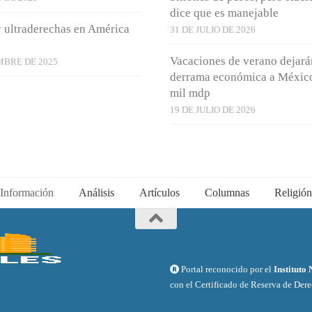
dice que es manejable
 ultraderechas en América
31 DE JULIO DE 2026
Vacaciones de verano dejará
MBRE DE 2025
derrama económica a Méxic
mil mdp
19 DE JULIO DE 2026
Información
Análisis
Artículos
Columnas
Religión
Portal reconocido por el
Instituto
con el Certificado de Reserva de Der