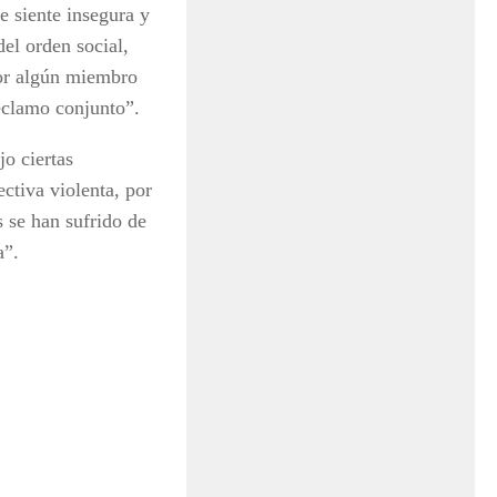
e siente insegura y
del orden social,
por algún miembro
eclamo conjunto”.
jo ciertas
ectiva violenta, por
s se han sufrido de
a”.