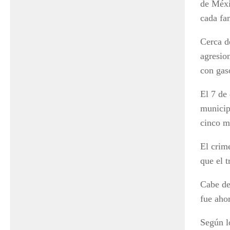
de Méxi
cada fa
Cerca d
agresio
con gas
El 7 de
municipi
cinco mi
El crim
que el t
Cabe de
fue aho
Según l