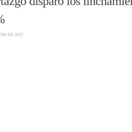
tazgo disparó los linchamie
%
ERO DE 2025