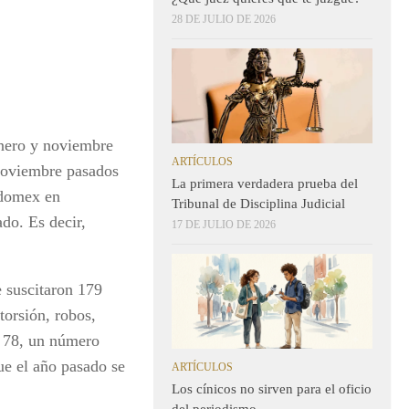
28 DE JULIO DE 2026
enero y noviembre
ARTÍCULOS
noviembre pasados
La primera verdadera prueba del
Edomex en
Tribunal de Disciplina Judicial
do. Es decir,
17 DE JULIO DE 2026
 suscitaron 179
torsión, robos,
n 78, un número
ue el año pasado se
ARTÍCULOS
Los cínicos no sirven para el oficio
del periodismo