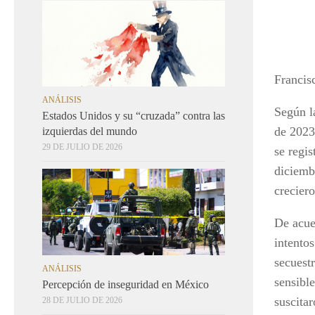
Francis
ANÁLISIS
Según l
Estados Unidos y su “cruzada” contra las
de 2023
izquierdas del mundo
29 DE JULIO DE 2026
se regi
diciemb
crecier
De acue
intento
secuest
ANÁLISIS
sensibl
Percepción de inseguridad en México
suscita
28 DE JULIO DE 2026