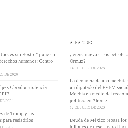
S
ALEATORIO
“Jueces sin Rostro” pone en
¿Viene nueva crisis petroler
 derechos humanos: Centro
Ormuz?
14 DE JULIO DE 2026
O DE 2026
La denuncia de una mochiten
ópez Obrador violencia
un diputado del PVEM sacud
TEPJF
Mochis en medio del reaco
político en Ahome
 DE 2024
12 DE JULIO DE 2026
s de Trump y las
s para resistirlos
Deuda de México rebasa los
billones de pesos, pero Haci
 DE 2025