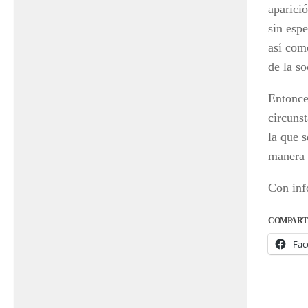
aparici
sin espe
así com
de la s
Entonces
circunst
la que s
manera 
Con inf
COMPART
Fac