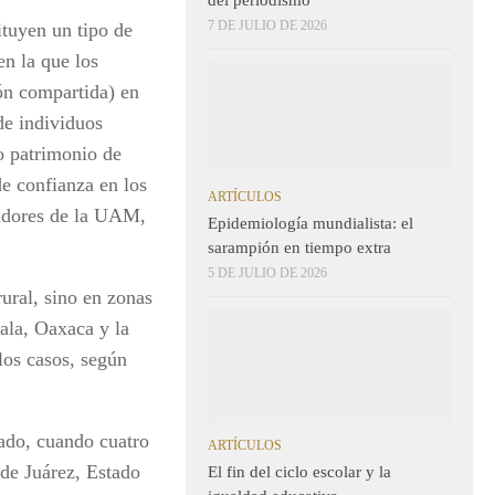
7 DE JULIO DE 2026
ituyen un tipo de
en la que los
ión compartida) en
de individuos
 o patrimonio de
de confianza en los
ARTÍCULOS
gadores de la UAM,
Epidemiología mundialista: el
sarampión en tiempo extra
5 DE JULIO DE 2026
ural, sino en zonas
ala, Oaxaca y la
los casos, según
sado, cuando cuatro
ARTÍCULOS
de Juárez, Estado
El fin del ciclo escolar y la