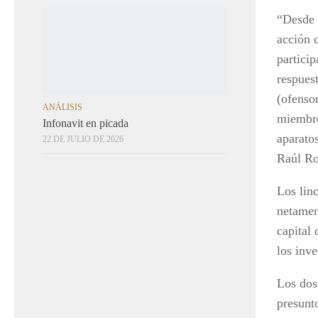
“Desde n
ANÁLISIS
Infonavit en picada
acción c
22 DE JULIO DE 2026
partici
respuest
(ofensor
miembro
aparato
Raúl Ro
Los lin
netamen
capital
los inv
Los dos
presunt