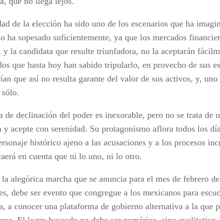
a, que no llega lejos.
dad de la elección ha sido uno de los escenarios que ha imagin
lo ha sopesado suficientemente, ya que los mercados financiero
 y la candidata que resulte triunfadora, no la aceptarán fácil
dos que hasta hoy han sabido tripularlo, en provecho de sus es
ían que así no resulta garante del valor de sus activos, y, uno 
 sólo.
 de declinación del poder es inexorable, pero no se trata de u
a y acepte con serenidad. Su protagonismo aflora todos los dí
rsonaje histórico ajeno a las acusaciones y a los procesos inc
aerá en cuenta que ni lo uno, ni lo otro.
 la alegórica marcha que se anuncia para el mes de febrero deb
res, debe ser evento que congregue a los mexicanos para escu
va, a conocer una plataforma de gobierno alternativa a la que 