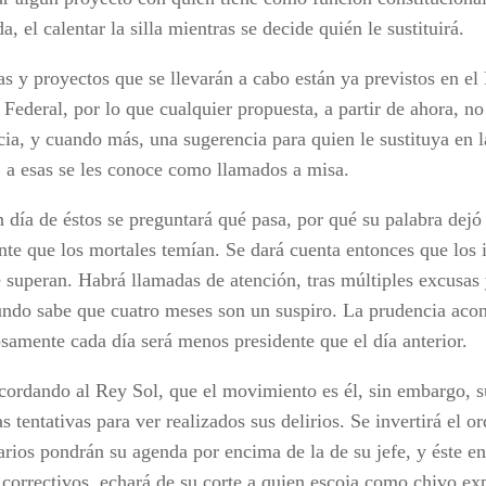
a, el calentar la silla mientras se decide quién le sustituirá.
as y proyectos que se llevarán a cabo están ya previstos en el
Federal, por lo que cualquier propuesta, a partir de ahora, no
ia, y cuando más, una sugerencia para quien le sustituya en la
, a esas se les conoce como llamados a misa.
 día de éstos se preguntará qué pasa, por qué su palabra dejó 
nte que los mortales temían. Se dará cuenta entonces que los i
e superan. Habrá llamadas de atención, tras múltiples excusas 
ndo sabe que cuatro meses son un suspiro. La prudencia acon
osamente cada día será menos presidente que el día anterior.
ecordando al Rey Sol, que el movimiento es él, sin embargo, s
s tentativas para ver realizados sus delirios. Se invertirá el or
arios pondrán su agenda por encima de la de su jefe, y éste e
 correctivos, echará de su corte a quien escoja como chivo ex