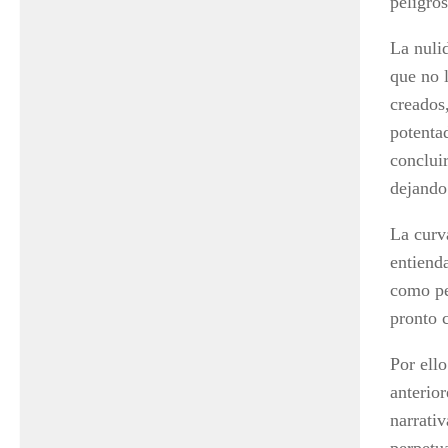
peligros
La nuli
que no 
creados,
potenta
concluir
dejando
La curva
entiend
como pe
pronto c
Por ello
anterio
narrati