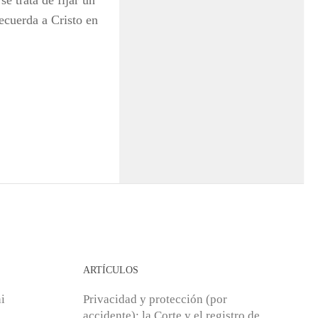
e trata de fijar un
ecuerda a Cristo en
ARTÍCULOS
i
Privacidad y protección (por
accidente): la Corte y el registro de