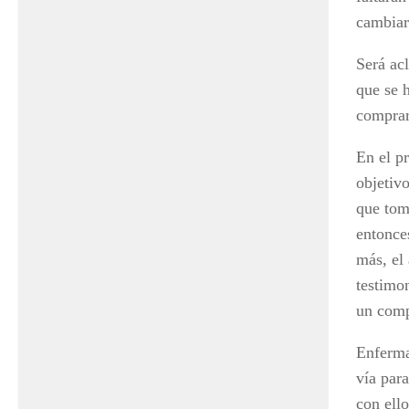
cambiar
Será ac
que se h
comprar
En el p
objetiv
que tom
entonce
más, el
testimo
un comp
Enferma
vía par
con ell