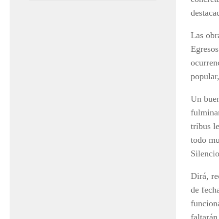
destacad
Las obr
Egresos 
ocurrenc
popular
Un buen
fulmina
tribus l
todo mu
Silenci
Dirá, r
de fecha
funcion
faltarán