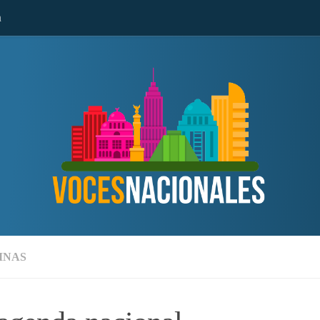
n
MNAS