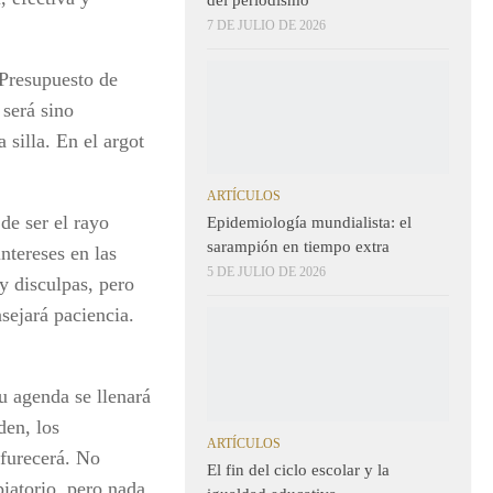
7 DE JULIO DE 2026
 Presupuesto de
 será sino
 silla. En el argot
ARTÍCULOS
de ser el rayo
Epidemiología mundialista: el
sarampión en tiempo extra
ntereses en las
5 DE JULIO DE 2026
y disculpas, pero
sejará paciencia.
u agenda se llenará
den, los
ARTÍCULOS
nfurecerá. No
El fin del ciclo escolar y la
piatorio, pero nada