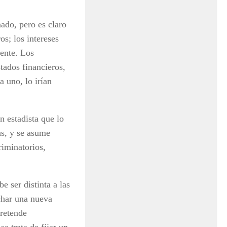
ado, pero es claro
s; los intereses
mente. Los
tados financieros,
a uno, lo irían
n estadista que lo
as, y se asume
riminatorios,
e ser distinta a las
char una nueva
pretende