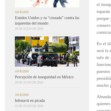
el tiemp
toparán 
ANÁLISIS
Estados Unidos y su “cruzada” contra las
porque y
izquierdas del mundo
conserva
29 DE JULIO DE 2026
comicia
En el ú
será la 
tufo de 
funciona
puestos
ANÁLISIS
Percepción de inseguridad en México
presidió
28 DE JULIO DE 2026
mucho p
ANÁLISIS
Abundar
Infonavit en picada
quienes
22 DE JULIO DE 2026
concret