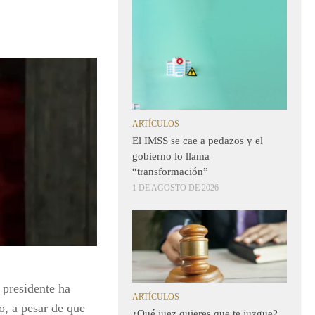
ARTÍCULOS
El IMSS se cae a pedazos y el
gobierno lo llama
“transformación”
1 DE AGOSTO DE 2026
 presidente ha
ARTÍCULOS
o, a pesar de que
¿Qué juez quieres que te juzgue?