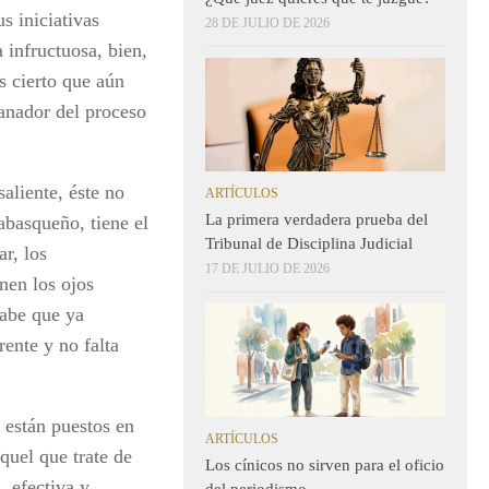
s iniciativas
28 DE JULIO DE 2026
 infructuosa, bien,
Es cierto que aún
ganador del proceso
aliente, éste no
ARTÍCULOS
La primera verdadera prueba del
tabasqueño, tiene el
Tribunal de Disciplina Judicial
r, los
17 DE JULIO DE 2026
nen los ojos
sabe que ya
rente y no falta
 están puestos en
ARTÍCULOS
quel que trate de
Los cínicos no sirven para el oficio
, efectiva y
del periodismo