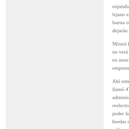
enjundi
lejano 
buena o
dejarán
Mirará 
no verá
en unos 
emprende
Ahí ent
llamó 4
adminis
reelecto
poder ha
hordas 