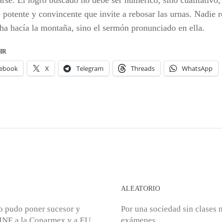
rse. El logro buscado no debe ser numérico, sino cualitativo, s
 potente y convincente que invite a rebosar las urnas. Nadie r
ha hacía la montaña, sino el sermón pronunciado en ella.
IR
ebook
X
Telegram
Threads
WhatsApp
S
ALEATORIO
o pudo poner sucesor y
Por una sociedad sin clases n
 INE a la Coparmex y a EU
exámenes