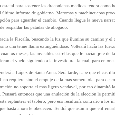
a estatal para sostener las draconianas medidas tendrá como 
el último informe de gobierno. Maromas y machincuepas proce
pción para aguardar el cambio. Cuando llegue la nueva narrati
 de respaldar las patadas de ahogado.
hacia la Fiscalía, buscando la luz que ilumine su camino y el 
 sino una tenue llama extinguiéndose. Volteará hacía las fuerz
cuantos meses, las invisibles estrellas que le hacían jefe de 
rán el vuelo siguiendo a la investidura, la cual, para entonce
enderá a López de Santa Anna. Será tarde, sabe que el castill
T no requiere sino el empuje de la más somera ola, para des
tración no soporta el más ligero vendaval, por eso dinamitó la
. Pensará entonces que una anulación de la elección le permiti
sta replantear el tablero, pero eso resultaría contrario a los in
que hasta ahora le obedecen. Tendrá que asumir que enfrentar