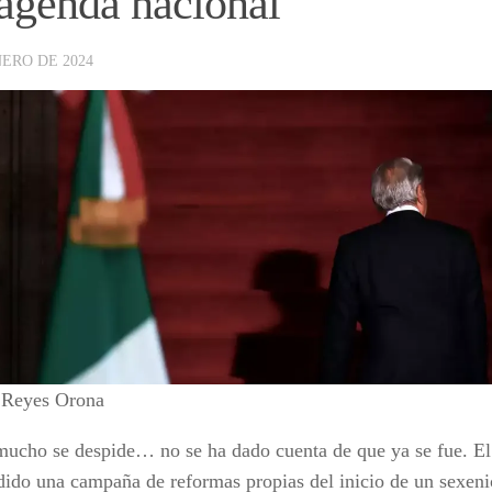
agenda nacional
NERO DE 2024
 Reyes Orona
mucho se despide… no se ha dado cuenta de que ya se fue. El
ido una campaña de reformas propias del inicio de un sexeni