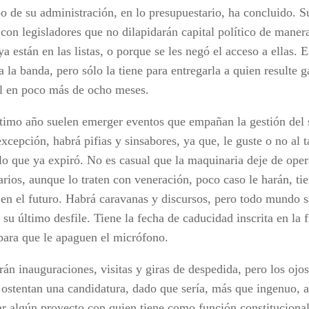
o de su administración, en lo presupuestario, ha concluido. Su
con legisladores que no dilapidarán capital político de manera
a están en las listas, o porque se les negó el acceso a ellas. 
 la banda, pero sólo la tiene para entregarla a quien resulte 
l en poco más de ocho meses.
ltimo año suelen emerger eventos que empañan la gestión del s
excepción, habrá pifias y sinsabores, ya que, le guste o no al 
lo que ya expiró. No es casual que la maquinaria deje de opera
rios, aunque lo traten con veneración, poco caso le harán, tie
 en el futuro. Habrá caravanas y discursos, pero todo mundo 
 su último desfile. Tiene la fecha de caducidad inscrita en la f
ara que le apaguen el micrófono.
án inauguraciones, visitas y giras de despedida, pero los ojos
 ostentan una candidatura, dado que sería, más que ingenuo, a
ar algún proyecto con quien tiene como función constitucional