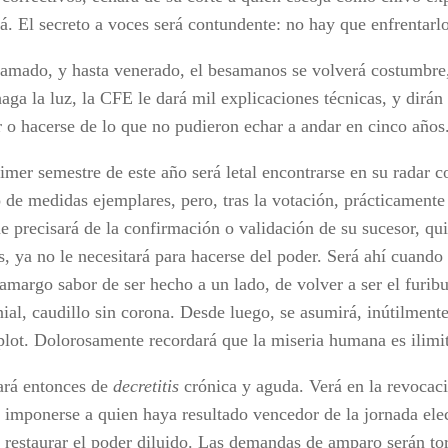
á. El secreto a voces será contundente: no hay que enfrentarlo
lamado, y hasta venerado, el besamanos se volverá costumbre
aga la luz, la CFE le dará mil explicaciones técnicas, y dirán
 o hacerse de lo que no pudieron echar a andar en cinco años
rimer semestre de este año será letal encontrarse en su radar
o de medidas ejemplares, pero, tras la votación, prácticament
e precisará de la confirmación o validación de su sucesor, qui
s, ya no le necesitará para hacerse del poder. Será ahí cuando
 amargo sabor de ser hecho a un lado, de volver a ser el furib
nial, caudillo sin corona. Desde luego, se asumirá, inútilment
lot. Dolorosamente recordará que la miseria humana es ilimi
rá entonces de
decretitis
crónica y aguda. Verá en la revocac
a imponerse a quien haya resultado vencedor de la jornada ele
o restaurar el poder diluido. Las demandas de amparo serán tor