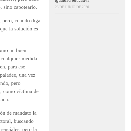
igualdad educativa
, sino capotearlo.
28 DE JUNIO DE 2026
, pero, cuando diga
 que la solución es
.
 como un buen
e cualquier medida
en, para ese
 paladee, una vez
undo, pero
e, como víctima de
tada.
ión de mandato la
ctoral, buscando
renciales, pero la